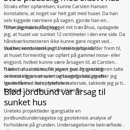
Straks efter opførelsen, kunne Carsten Hansen
konstatere, at noget var helt galt med huset. Da han
selv kiggede nærmere på sagen, gjorde han en
foruroligende opdagelse:
”Efter jeg havde fået bygget mit træråhus, opdagede
jeg, at huset var sunket 12 centimeter i den ene side. Da
håndværksmesteren ikke kunne gøre noget ved
skaden, kontaktede jeg Uretek telefonisk.”
Ved henvendelsen fandt Ureteks projektleder frem til,
at huset formentlig var opført på gammel mose- eller
engjord, hvilket kunne være årsagen til, at Carsten
Hansen nu stod med et skævt hus. Projektlederen talte
”I løbet af samtalen, fik jeg en god og grundig
de forskellige scenarier og løsningsmuligheder
orientering om et eventuelt sagsforløb, og efter jeg
igennem med ham i telefonen.
havde fået en del oplysende materiale, takkede jeg ja til
Blød jordbund var årsag til
forløbet,” fortæller Carsten Hansen.
sunket hus
Ureteks projektleder igangsatte en
jordbundsundersøgelse og geoteknisk analyse af
forholdene på grunden. Undersøgelserne bekræftede