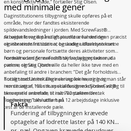
en konstruktiv måde,” fortæller Stig Olsen.
med minimale gener
Daginstitutionens tilbygning skulle opføres på et
område, hvor der fandtes eksisterende
spildevandsledninger i jorden. Med ScrewFast®
skruepæle var det muligt at udføre funderingen præcist
Arbejdet foregik på et afspærret areal ved den
og vibrationsfrit uden at beskadige kloaksystemet.
eksisterende institution, og under udførelsen kunne
børn og personale fortsætte deres aktiviteter som
normalt uden generende støj fra byggepladsen, da
Fordelene ved ScrewFast® skruepæle er svære at
pælene skrues i jorden.
overse, og Stig Olsen ville da heller ikke tøve med en
anbefaling til andre i branchen: ”Det går forholdsvis
hurtigt med at installere skruepælene, og hvis man står
Totalt stod Uretek Engineering for levering og
i en situation, hvor man skal fundere i dybden, vil jeg til
montering af 105 stk. specialdesignede ScrewFast®
hver en tid anbefale, at man kontakter Uretek
skruepæle svarende til i alt 702 pælemeter.
Engineering,” afslutter han.
Funderingen blev udført på 12 arbejdsdage inklusive
Fakta
test af de installerede pæle.
Fundering af tilbygningen krævede
optagelse af lodrette laster på 140 KN
pr. pæl. Opgaven krævede derudover