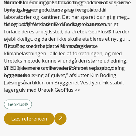
kunne Kim Boding Johannsen trygt lade medarbejderne
“Uretek kunne udføre stabiliseringen uden at vi skulle
benytte bygningen uden risiko for gulvbrud.
flytte igangværende forsøg og inventar ud af
laboratorier og kantiner. Det har sparet os rigtig meget
tid og bøvl,” forklarer Kim Boding Johannsen.
Under udførelsen skulle de ansatte kun kortvarigt
forlade deres arbejdssted, da Uretek GeoPlus® hærder
øjeblikkeligt, og da der ikke skulle etableres et nyt gulv.
Og det er med til at lette klimaaftrykket.
“Hos Topsoe arbejder vi for at begrænse
klimabelastningen i alle led af forretningen, og med
Ureteks metode kunne vi undgå den større udledning
af CO2, som ellers ville være kommet ved opbrydning
Vil du vide mere om metoden? Alt om
reparation af
og genetablering af gulvet,” afslutter Kim Boding
betongulve
>>
Johannsen.
Læs også artiklen om Bryggeriet Vestfyen:
Fik stabilt
lagergulv med Uretek GeoPlus
>>
GeoPlus®
Læs referencen