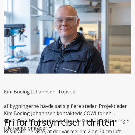
Kim Boding Johannsen, Topsoe
af bygningerne havde sat sig flere steder. Projektleder
Kim Boding Johannsen kontaktede COWI for en
Fri for forstyrrelser i driften
undersøgelse af problemet, og de foretog 130 boringer
i de ramte områder.
Resultaterne viste, at der var mellem 2 og 30 cm luft