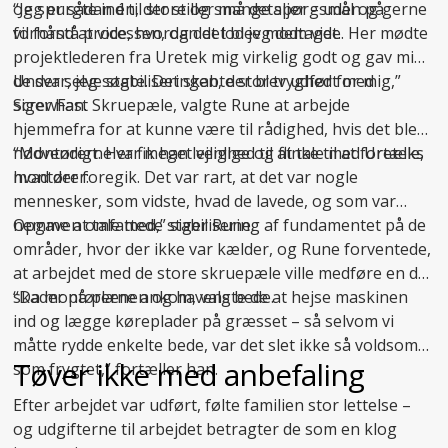
og spurgte ind til store og små detaljer – uden på
“Jeg er sådan én, der stiller mange spørgsmål og gerne
forhånd at vide, hvordan det blev modtaget.
vil forstå processen, og det lod jeg dem vide. Her mødte
projektlederen fra Uretek mig virkelig godt og gav mig
de svar, jeg søgte. Det skabte stor tryghed for mig,”
Under selve stabiliseringen, der blev udført med
siger han.
ScrewFast Skruepæle, valgte Rune at arbejde
hjemmefra for at kunne være til rådighed, hvis det blev
nødvendigt. Her fik han lejlighed til at tale med Ureteks
“Montørerne var meget venlige og flinke til at fortælle,
montører:
hvad der foregik. Det var rart, at det var nogle
mennesker, som vidste, hvad de lavede, og som var
nemme at tale med,” siger Rune.
Opgaven omfattede
stabilisering af fundamentet
på de
områder, hvor der ikke var kælder, og Rune forventede,
at arbejdet med de store skruepæle ville medføre en del
skader på plænen og havens bede.
“Da montørerne ankom, valgte de at hejse maskinen
ind og lægge køreplader på græsset – så selvom vi
måtte rydde enkelte bede, var det slet ikke så voldsomt
Tøver ikke med anbefaling
som frygtet,” fortæller han.
Efter arbejdet var udført, følte familien stor lettelse –
og udgifterne til arbejdet betragter de som en klog