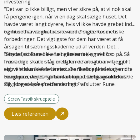
investering.
“Det var jo ikke billigt, men vi er sikre på, at vi nok skal
få pengene igen, når vi en dag skal sælge huset. Det
havde været langt dyrere, hvis vi ikke havde grebet ind
og huset havde mistet sin værdi,” siger Rune.
Familien har valgt at vente med enkelte kosmetiske
forbedringer. Det vigtigste for dem har været at få
årsagen til sætningsskaderne ud af verden. Det
betyder, at Rune ikke længere er bekymret for
“Stressfaktoren blev helt elimineret, og vi fik ro på. Så
fremtidige skader. Og med den erfaring, han har gjort
hvis andre skulle stå i en lignende situation, vil jeg til
sig, ville han ikke tøve med at anbefale Uretek til andre
enhver tid anbefale Uretek. De fik stoppet årsagen til
boligejere, der har problemer med sætningsskader.
revnerne i stedet for bare at lappe. Det
Har du overvejet nyt fundament under gammelt hus?
kan
faktisk lade
sig gøre at løse problemet helt,” afslutter Rune.
Bliv klogere på
efterfundering >>
ScrewFast® skruepæle
Læs referencen