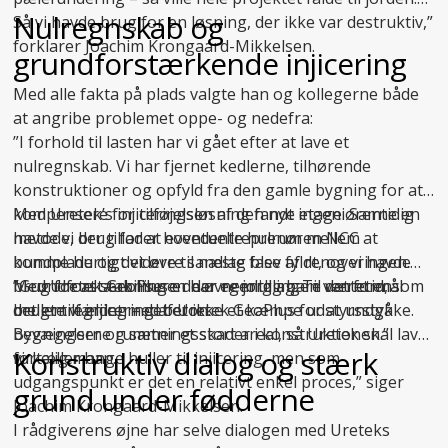
Nulregnskab og
Så vi havde brug for en løsning, der ikke var destruktiv,”
forklarer Joachim Krongaard-Mikkelsen.
grundforstærkende injicering
Med alle fakta på plads valgte han og kollegerne både
at angribe problemet oppe- og nedefra:
”I forhold til lasten har vi gået efter at lave et
nulregnskab. Vi har fjernet kedlerne, tilhørende
konstruktioner og opfyld fra den gamle bygning for at
kompensere for tilføjelsen af den nye etage. Samtidig
Med Uretek’s injiceringsløsning fandt ingeniørerne en
havde vi brug for at eventuelle hulrum mellem
metode, der tillader hovedentreprenøren NCC at
bundplade og det øvre sandlag blev fyldt, og vi havde
komme hurtigt videre til næste fase af renoveringen.
brug for at stabilisere de øvre jordlag. Til det formål
Med
”Grundforstærkningen har egentlig bare været en
Uretek GeoPlus
er der nemlig ingen ventetid, som
brugte vi injicering af Uretek GeoPlus for at undgå
det er tilfældet med beton.
mellemregning – det er ikke et kæmpe udstyrsstykke.
bevægelser og sætningsskader i konstruktionen.”
Bygningerne rummer et stort areal, så Uretek skal lave
Konstruktiv dialog og stærk
fortæller han.
virkelig mange huller til injicering, men som
udgangspunkt er det en relativt enkel proces,” siger
grund under fødderne
Joachim Krongaard-Mikkelsen.
I rådgiverens øjne har selve dialogen med Ureteks