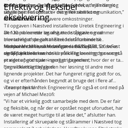
Effektiv og fleksibel
det mindre besværligt at udføre service, fejlfinding og
bedste løsning. Og så er det en fordel, at man har ét
udvidelser. Resultatet er mere fleksibilitet og
single point of contact – det giver nem kommunikation,”
eksekvering
driftssikkerhed med lavere omkostninger.
fortæller han.
Til opgaven i Næstved installerede Uretek Engineering i
Den kombinerede løsning med stålpæle og rammer
alt 120 pælemeter og afsluttede opgaven med
blev udviklet specielt til Eltel. I den forbindelse
montering af de galvaniserede stålrammer til
fremhæver Michael Mezöfi, at samarbejdet
komponenterne, som omfattede BESS, DTS, DC boxe
Michael Mezöfi er ikke længere i tvivl om, at ScrewFast
medprojektlederen hos Uretek Engineering har været
og STS inkl. oliekar.
skruepæle er en særdeles pålidelig løsning og ser også
præget af god sparring og engagement:
et videre potentiale – særligt i brancher, hvor der er tale
om midlertidigt byggeri:
”Jeg vil klart anbefale den her løsning til andre med
lignende projekter. Det har fungeret rigtig godt for os,
og vi er efterhånden begyndt at bruge det i flere af
vores projekter.”
Teamet hos Uretek Engineering får også et ord med på
vejen af Michael Mezöfi:
”Vi har et virkelig godt samarbejde med dem. De er fair
og fleksible, og når der er opstået noget uforudset, har
de været meget hurtige til at løse det,” afslutter han.
Installering af skruepæle og stålrammer i Næstved tog