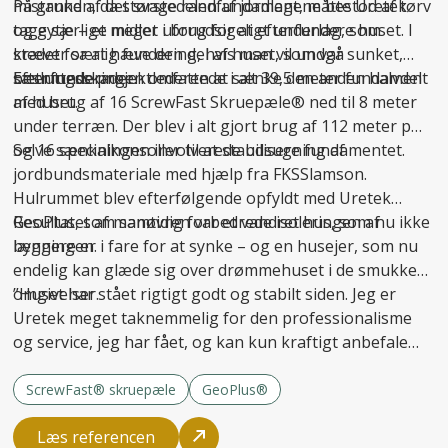
mistanken, da størstedelen af jordlagene bestod af tørv
På grund af det svage randfundament, måtte Uretek
og gytje – et meget uforudsigeligt underlag, som
tage særlige midler i brug for at
efterfundere
huset. I
kræver særlig fundering, hvis man vil undgå
stedet for at hæve den del af huset, som var sunket,
sætningsskader
besluttede projektlederen at sænke den anden halvdel
Efterfunderingen omfattede i alt 39,5 meter fundament
.
af huset.
med brug af 16 ScrewFast Skruepæle® ned til 8 meter
under terræn. Der blev i alt gjort brug af 112 meter pæl
og 16 specialkonsoller til at
Selve sænkningen involverede udsugning af
stabilisere fundamentet
.
jordbundsmateriale med hjælp fra FKSSlamson.
Hulrummet blev efterfølgende opfyldt med Uretek
GeoPlus, som samtidig forbedrede isoleringen af
Resultatet af manøvren var et vandret hus, som nu ikke
bygningen.
længere er i fare for at synke – og en husejer, som nu
endelig kan glæde sig over drømmehuset i de smukke
omgivelser.
”Huset har stået rigtigt godt og stabilt siden. Jeg er
Uretek meget taknemmelig for den professionalisme
og service, jeg har fået, og kan kun kraftigt anbefale
firmaet til andre,” afslutter Carsten Hansen.
ScrewFast® skruepæle
GeoPlus®
Læs referencen