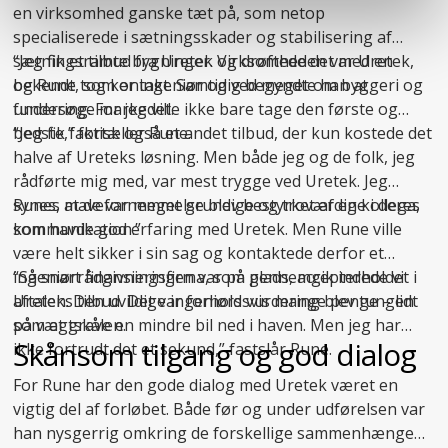
en virksomhed ganske tæt på, som netop
specialiserede i
sætningsskader
og stabilisering af
sætningsramte bygninger. Virksomheden var Uretek,
“Jeg fik et tilbud fra Uretek og drøftede det med en
og Rune tog kontakt. Samtidig begyndte han at
bekendt, som er ingeniør og ved meget om byggeri og
undersøge markedet.
fundering. For jeg ville ikke bare tage den første og
bedste,” fortæller Rune.
“Jeg fik faktisk også et andet tilbud, der kun kostede det
halve af Ureteks løsning. Men både jeg og de folk, jeg
rådførte mig med, var mest trygge ved Uretek. Jeg
synes, at de var meget grundige og troværdige i deres
Runes mavefornemmelse blev bestyrket af en kollega,
kommunikation.”
som havde god erfaring med Uretek. Men Rune ville
være helt sikker i sin sag og kontaktede derfor et
ingeniørrådgivningsfirma, som gennemgik indholdet i
“Så snart finansieringen var på plads, accepterede vi
aftalen. Den uvildige ingeniørs vurdering blev tungen
Ureteks tilbud. Det var forholdsvis mange penge – lidt
på vægtskålen.
som at grave en mindre bil ned i haven. Men jeg har
Skånsom tilgang og god dialog
ikke fortrudt det et sekund,” fastslår Rune.
For Rune har den gode dialog med Uretek været en
vigtig del af forløbet. Både før og under udførelsen var
han nysgerrig omkring de forskellige sammenhænge