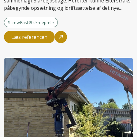
sammenlagt 3 arbejdsdage. Herefter kunne Eltel straks
påbegynde opsætning og idriftsættelse af det nye
anlæg.
ScrewFast® skruepæle
Læs referencen