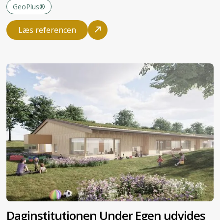
GeoPlus®
Læs referencen
Daginstitutionen Under Egen udvides