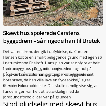
Skævt hus spolerede Carstens
byggedrøm – så ringede han til Uretek
Det var en drøm, der gik i opfyldelse, da Carsten
Hansen købte en smukt beliggende grund med egen sø
i naturskønne Ebeltoft. Hans plan var at opføre et helt
nyt sommerhus på grunden, og da han tog hul på
”Inden byggeriet begyndte, bedyrede
projektet, rådførte han sig først med byggefirmaet:
håndværksmesteren mig, at jeg ikke behøvede en
boreprøve, da han ville lave en flydesokkel,” siger
Carsten Hansen.
Men den plan holdt ikke. Det skulle nemlig vise sig, at
funderingen var helt utilstrækkelig med de
jordbundsforhold, der var på grunden.
Stod pludselig med skævt hus