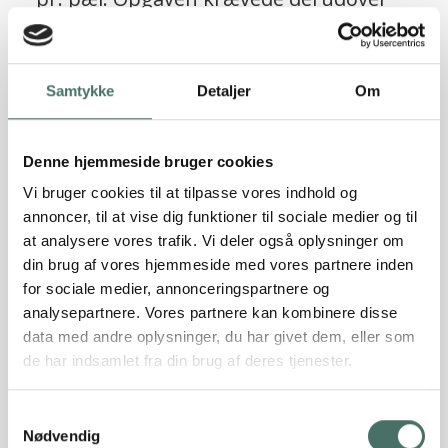
10 stk. skråpæle til optagelse af
vandrette laster, beregnet til i alt 150
ScrewFast® skruepæle
KN på tværs af bygningen og i alt 70 KN
Samtykke
Detaljer
Om
Læs referencen
på langs.
Denne hjemmeside bruger cookies
Vi bruger cookies til at tilpasse vores indhold og
annoncer, til at vise dig funktioner til sociale medier og til
at analysere vores trafik. Vi deler også oplysninger om
din brug af vores hjemmeside med vores partnere inden
for sociale medier, annonceringspartnere og
analysepartnere. Vores partnere kan kombinere disse
data med andre oplysninger, du har givet dem, eller som
de har indsamlet fra din brug af deres tjenester.
Sætningsskader truede
Samtykkevalg
patriciervillaens værdi, men Rune
Nødvendig