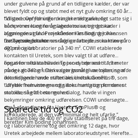
under gulvene på grund af en tidligere kælder, der var
blevet fyldt op og støbt med et nyt gulv omkring 60 år
tidligere. Opfyldningen var ikke tilstrækkeligt
“Vi stod over for udfordringer med gulve, der satte sig i
komprimeret og forårsagede nu sætningsskader i
både vores kantine og laboratorier, og det var
bygningens gulv. Projektleder Kim Boding Johannsen
afgørende at finde en skånsom løsning, der ikke
fra Topsoe udtaler:
forstyrrede forskernes daglige arbejde, som kræver ro
Det sætningsramte område omfattede en kantine på
og præcision.”
400 m² og laboratorier på 340 m². COWI etablerede
kontakten til Uretek, som blev valgt til at udføre
opgaven med stabilisering i en dybde ned til 1,9 meter
Forud for aftalen havde Topsoes repræsentanter
på de i alt 740 m². Den valgte løsning var injicering af
mange gode og kritiske spørgsmål til metoden, som de
det ekspanderende materiale, Uretek GeoPlus®, som
ikke tidligere havde stiftet bekendtskab med:
udfylder hulrummene og sikrer hurtig og permanent
“Uretek fremviste grundig dokumentation for deres
stabilisering af betongulvet.
metode, så efter nærmere dialog, havde vi ingen
bekymringer omkring udførelsen. COWI undersøgte
Sparede tid og CO2
også afgasningen fra Ureteks GeoPlus® og
konkluderede, at den var minimal og helt ufarlig,”
I kantinen blev de 400 m² gulv stabiliseret på tre dage,
beretter Kim Boding Johannsen.
og i laboratorierne tog det omkring 12 dage, hvor
Uretek arbejdede mellem laboratorieudstyret. Herefter