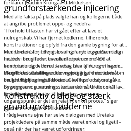
forklarer Joachim Krongaard-Mikkelsen.
grundforstærkende injicering
Med alle fakta på plads valgte han og kollegerne både
at angribe problemet oppe- og nedefra:
”I forhold til lasten har vi gået efter at lave et
nulregnskab. Vi har fjernet kedlerne, tilhørende
konstruktioner og opfyld fra den gamle bygning for at
kompensere for tilføjelsen af den nye etage. Samtidig
Med Uretek’s injiceringsløsning fandt ingeniørerne en
havde vi brug for at eventuelle hulrum mellem
metode, der tillader hovedentreprenøren NCC at
bundplade og det øvre sandlag blev fyldt, og vi havde
komme hurtigt videre til næste fase af renoveringen.
brug for at stabilisere de øvre jordlag. Til det formål
Med
”Grundforstærkningen har egentlig bare været en
Uretek GeoPlus
er der nemlig ingen ventetid, som
brugte vi injicering af Uretek GeoPlus for at undgå
det er tilfældet med beton.
mellemregning – det er ikke et kæmpe udstyrsstykke.
bevægelser og sætningsskader i konstruktionen.”
Bygningerne rummer et stort areal, så Uretek skal lave
Konstruktiv dialog og stærk
fortæller han.
virkelig mange huller til injicering, men som
udgangspunkt er det en relativt enkel proces,” siger
grund under fødderne
Joachim Krongaard-Mikkelsen.
I rådgiverens øjne har selve dialogen med Ureteks
projektledere på samme måde været enkel og ligetil –
også når der har været udfordringer.