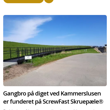
Gangbro på diget ved Kammerslusen
er funderet på ScrewFast Skruepæle®