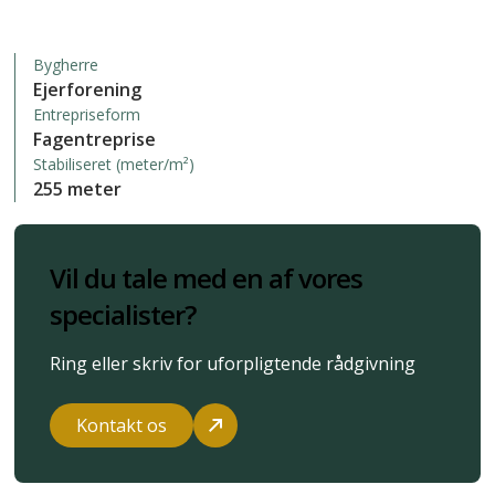
Bygherre
Ejerforening
Entrepriseform
Fagentreprise
Stabiliseret (meter/m²)
255 meter
Vil du tale med en af vores
specialister?
Ring eller skriv for uforpligtende rådgivning
Kontakt os