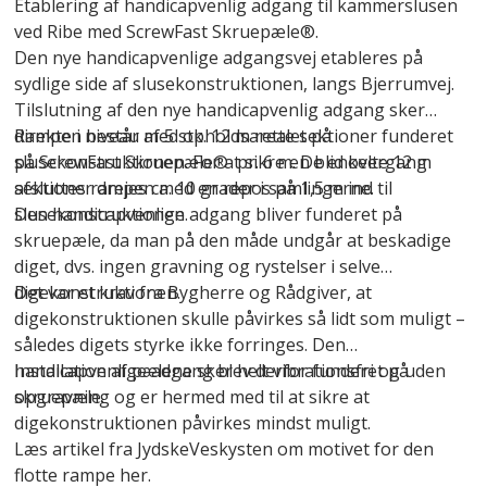
Etablering af handicapvenlig adgang til kammerslusen
ved Ribe med ScrewFast Skruepæle®.
Den nye handicapvenlige adgangsvej etableres på
sydlige side af slusekonstruktionen, langs Bjerrumvej.
Tilslutning af den nye handicapvenlig adgang sker
direkte i niveau med opholdsarealet på
Rampen består af 5 stk. 12 m rette sektioner funderet
slusekonstruktionen. For at sikre en blid overgang
på
ScrewFast Skruepæle
® pr. 6 m. De enkelte 12 m
afsluttes rampen med en repos på 1,5 m ind til
sektioner drejes ca. 10 grader i samlingerne.
slusekonstruktionen.
Den handicapvenlige adgang bliver funderet på
skruepæle, da man på den måde undgår at beskadige
diget, dvs. ingen gravning og rystelser i selve
digekonstruktionen.
Det var et krav fra Bygherre og Rådgiver, at
digekonstruktionen skulle påvirkes så lidt som muligt –
således digets styrke ikke forringes. Den
handicapvenlige adgang blev derfor funderet på
Installation af pælene sker helt vibrationsfri og uden
skruepæle.
opgravning og er hermed med til at sikre at
digekonstruktionen påvirkes mindst muligt.
Læs artikel fra JydskeVeskysten om motivet for den
flotte rampe her.