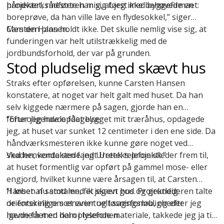
projektet, rådførte han sig først med byggefirmaet:
håndværksmesteren mig, at jeg ikke behøvede en
boreprøve, da han ville lave en flydesokkel,” siger
Carsten Hansen.
Men den plan holdt ikke. Det skulle nemlig vise sig, at
funderingen var helt utilstrækkelig med de
jordbundsforhold, der var på grunden.
Stod pludselig med skævt hus
Straks efter opførelsen, kunne Carsten Hansen
konstatere, at noget var helt galt med huset. Da han
selv kiggede nærmere på sagen, gjorde han en
foruroligende opdagelse:
”Efter jeg havde fået bygget mit træråhus, opdagede
jeg, at huset var sunket 12 centimeter i den ene side. Da
håndværksmesteren ikke kunne gøre noget ved
skaden, kontaktede jeg Uretek telefonisk.”
Ved henvendelsen fandt Ureteks projektleder frem til,
at huset formentlig var opført på gammel mose- eller
engjord, hvilket kunne være årsagen til, at Carsten
Hansen nu stod med et skævt hus. Projektlederen talte
”I løbet af samtalen, fik jeg en god og grundig
de forskellige scenarier og løsningsmuligheder
orientering om et eventuelt sagsforløb, og efter jeg
igennem med ham i telefonen.
havde fået en del oplysende materiale, takkede jeg ja til