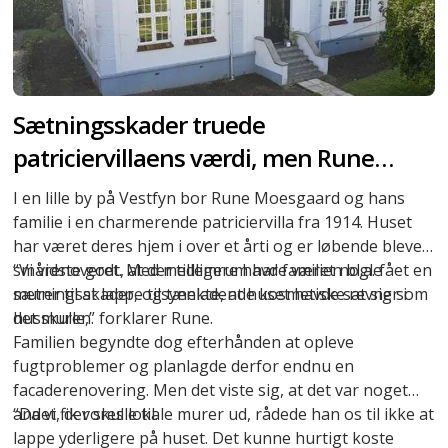
Sætningsskader truede
patriciervillaens værdi, men Rune
fandt løsningen
I en lille by på Vestfyn bor Rune Moesgaard og hans
familie i en charmerende patriciervilla fra 1914. Huset
har været deres hjem i over et årti og er løbende blevet
smårenoveret. Med mellemrum har familien bl.a. fået en
“Vi vidste godt, at der tidligere havde været nogle
murer til at lappe tilsyneladende kosmetiske revner i
sætningsskader, og tænkte, at huset havde sat sig som
husmuren.
det skulle,” forklarer Rune.
Familien begyndte dog efterhånden at opleve
fugtproblemer og planlagde derfor endnu en
facaderenovering. Men det viste sig, at det var noget
andet, der skulle til.
“Da vi fik vores lokale murer ud, rådede han os til ikke at
lappe yderligere på huset. Det kunne hurtigt koste