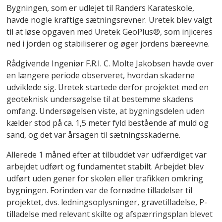
Bygningen, som er udlejet til Randers Karateskole,
havde nogle kraftige sætningsrevner. Uretek blev valgt
til at løse opgaven med Uretek GeoPlus®, som injiceres
ned i jorden og stabiliserer og øger jordens bæreevne.
Rådgivende Ingeniør F.R.I. C. Molte Jakobsen havde over
en længere periode observeret, hvordan skaderne
udviklede sig. Uretek startede derfor projektet med en
geoteknisk undersøgelse til at bestemme skadens
omfang. Undersøgelsen viste, at bygningsdelen uden
kælder stod på ca. 1,5 meter fyld bestående af muld og
sand, og det var årsagen til sætningsskaderne.
Allerede 1 måned efter at tilbuddet var udfærdiget var
arbejdet udført og fundamentet stabilt. Arbejdet blev
udført uden gener for skolen eller trafikken omkring
bygningen. Forinden var de fornødne tilladelser til
projektet, dvs. ledningsoplysninger, gravetilladelse, P-
tilladelse med relevant skilte og afspærringsplan blevet