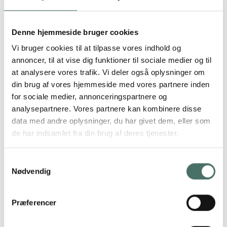
Siden 1940 har den internationale ingeniør- og
teknologivirksomhed Topsoe udviklet processer inden
for heterogen katalyse og anlægsprojektering. I
Denne hjemmeside bruger cookies
Danmark beskæftiger Topsoe ca. 2000 medarbejdere,
Vi bruger cookies til at tilpasse vores indhold og
og i Kgs. Lyngby ligger hovedsædet, som bl.a. rummer
annoncer, til at vise dig funktioner til sociale medier og til
adskillige laboratorier, der danner rammen om
at analysere vores trafik. Vi deler også oplysninger om
virksomhedens forskningsarbejde.
din brug af vores hjemmeside med vores partnere inden
for sociale medier, annonceringspartnere og
analysepartnere. Vores partnere kan kombinere disse
data med andre oplysninger, du har givet dem, eller som
de har indsamlet fra din brug af deres tjenester.
Samtykkevalg
Nødvendig
Præferencer