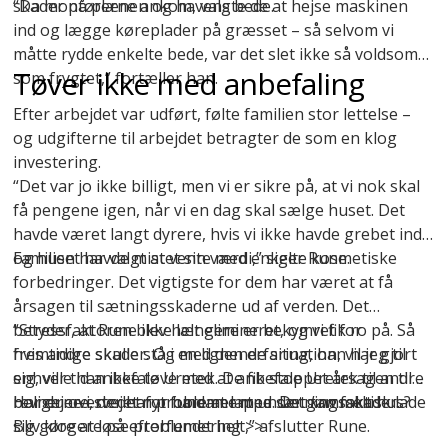
skader på plænen og havens bede.
“Da montørerne ankom, valgte de at hejse maskinen
ind og lægge køreplader på græsset – så selvom vi
måtte rydde enkelte bede, var det slet ikke så voldsomt
Tøver ikke med anbefaling
som frygtet,” fortæller han.
Efter arbejdet var udført, følte familien stor lettelse –
og udgifterne til arbejdet betragter de som en klog
investering.
“Det var jo ikke billigt, men vi er sikre på, at vi nok skal
få pengene igen, når vi en dag skal sælge huset. Det
havde været langt dyrere, hvis vi ikke havde grebet ind
og huset havde mistet sin værdi,” siger Rune.
Familien har valgt at vente med enkelte kosmetiske
forbedringer. Det vigtigste for dem har været at få
årsagen til sætningsskaderne ud af verden. Det
betyder, at Rune ikke længere er bekymret for
“Stressfaktoren blev helt elimineret, og vi fik ro på. Så
fremtidige skader. Og med den erfaring, han har gjort
hvis andre skulle stå i en lignende situation, vil jeg til
sig, ville han ikke tøve med at anbefale Uretek til andre
enhver tid anbefale Uretek. De fik stoppet årsagen til
boligejere, der har problemer med sætningsskader.
revnerne i stedet for bare at lappe. Det
Har du overvejet nyt fundament under gammelt hus?
kan
faktisk lade
sig gøre at løse problemet helt,” afslutter Rune.
Bliv klogere på
efterfundering >>