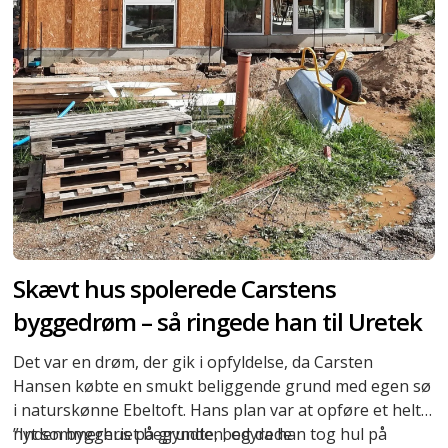
Skævt hus spolerede Carstens
byggedrøm – så ringede han til Uretek
Det var en drøm, der gik i opfyldelse, da Carsten
Hansen købte en smukt beliggende grund med egen sø
i naturskønne Ebeltoft. Hans plan var at opføre et helt
nyt sommerhus på grunden, og da han tog hul på
”Inden byggeriet begyndte, bedyrede