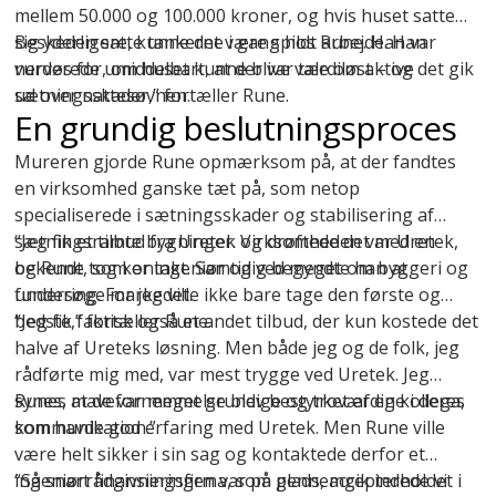
mellem 50.000 og 100.000 kroner, og hvis huset satte
sig yderligere, kunne det være spildt arbejde. Han
Beskeden satte tankerne i gang hos Rune. Han var
vurderede umiddelbart, at der var tale om aktive
nervøs for, om huset kunne blive værdiløst – og det gik
sætningsskader,” fortæller Rune.
ud over nattesøvnen.
En grundig beslutningsproces
Mureren gjorde Rune opmærksom på, at der fandtes
en virksomhed ganske tæt på, som netop
specialiserede i
sætningsskader
og stabilisering af
sætningsramte bygninger. Virksomheden var Uretek,
“Jeg fik et tilbud fra Uretek og drøftede det med en
og Rune tog kontakt. Samtidig begyndte han at
bekendt, som er ingeniør og ved meget om byggeri og
undersøge markedet.
fundering. For jeg ville ikke bare tage den første og
bedste,” fortæller Rune.
“Jeg fik faktisk også et andet tilbud, der kun kostede det
halve af Ureteks løsning. Men både jeg og de folk, jeg
rådførte mig med, var mest trygge ved Uretek. Jeg
synes, at de var meget grundige og troværdige i deres
Runes mavefornemmelse blev bestyrket af en kollega,
kommunikation.”
som havde god erfaring med Uretek. Men Rune ville
være helt sikker i sin sag og kontaktede derfor et
ingeniørrådgivningsfirma, som gennemgik indholdet i
“Så snart finansieringen var på plads, accepterede vi