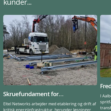
kunder...
Fred
Skruefundament for
Kuns
I Aal
solcelletransformere og
var
sprit
Eltel Networks arbejder med etablering og drift af
trans
battericontainere i Næstved
gru
kritisk energiinfrastruktur, herunder løsninger