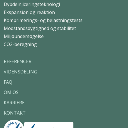
Principdetaljer
EPD
CO2-beregning
GeoPlus®
Dybdeinjiceringsteknologi
Ekspansion og reaktion
Komprimerings- og belastningstests
Modstandsdygtighed og stabilitet
Miljøundersøgelse
CO2-beregning
REFERENCER
VIDENSDELING
FAQ
OM OS