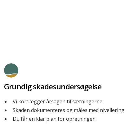
®
sig som følge af tung trafik. Med Uretek GeoPlus
kan
problemet løses med minimal nedetid, da underlaget
rettes op helt uden opbrydning eller betonstøbning.
Grundig skadesundersøgelse
Vi kortlægger årsagen til sætningerne
Skaden dokumenteres og måles med nivellering
Du får en klar plan for opretningen