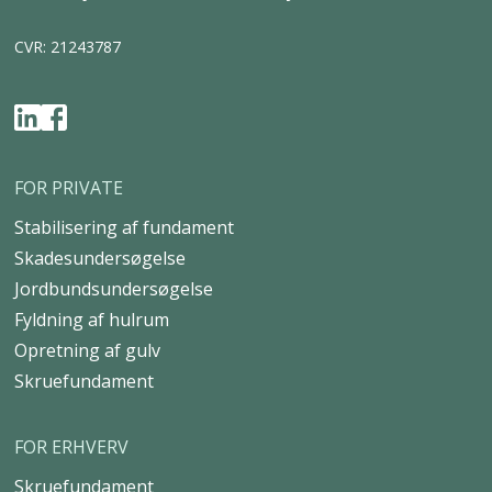
E-mail
info@uretek.dk
Adresse
Tværvejen 6, 5580 Nørre Aaby
CVR: 21243787
FOR PRIVATE
Stabilisering af fundament
Skadesundersøgelse
Jordbundsundersøgelse
Fyldning af hulrum
Opretning af gulv