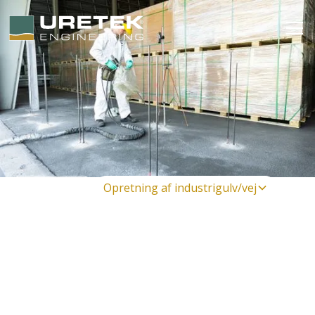
Til erhverv
Opretning af industrigulv/vej
Opretning af industrigulv
og vej
Når industrigulve eller veje får sætningsskader, skyldes
det ofte at de underliggende jordlag har konsolideret