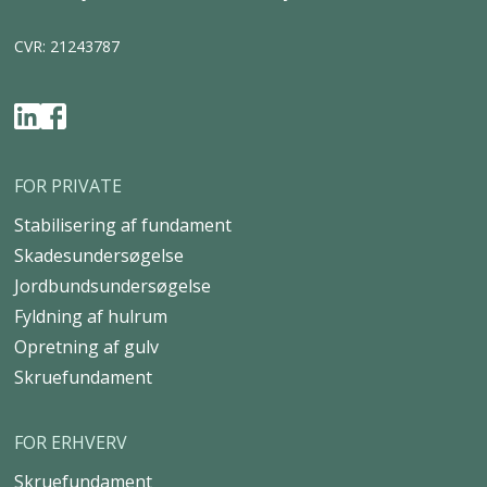
E-mail
info@uretek.dk
Adresse
Tværvejen 6, 5580 Nørre Aaby
CVR: 21243787
FOR PRIVATE
Stabilisering af fundament
Skadesundersøgelse
Jordbundsundersøgelse
Fyldning af hulrum
Opretning af gulv