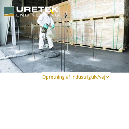
Til erhverv
Opretning af industrigulv/vej
Opretning af industrigulv
og vej
Når industrigulve eller veje får sætningsskader, skyldes
det ofte at de underliggende jordlag har konsolideret