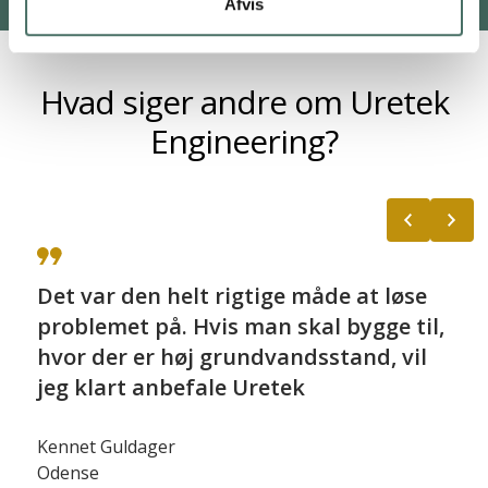
Afvis
Hvad siger andre om Uretek
Engineering?
Vi bringer som regel Uretek ind i
billedet, når nogen står med skader
på en bygning eller et gulv, og man
mistænker noget sætningsgivende
nedenunder. I stedet for at flå det
hele op og starte forfra, er injicering
ofte en økonomisk bedre og mindre