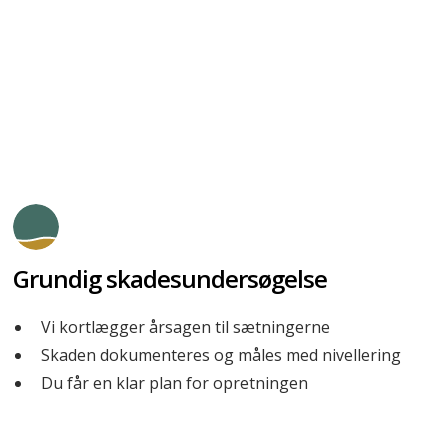
®
sig som følge af tung trafik. Med Uretek GeoPlus
kan
problemet løses med minimal nedetid, da underlaget
rettes op helt uden opbrydning eller betonstøbning.
Grundig skadesundersøgelse
Vi kortlægger årsagen til sætningerne
Skaden dokumenteres og måles med nivellering
Du får en klar plan for opretningen