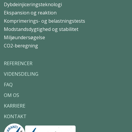
Principdetaljer
EPD
CO2-beregning
GeoPlus®
Dybdeinjiceringsteknologi
Ekspansion og reaktion
Komprimerings- og belastningstests
Modstandsdygtighed og stabilitet
Miljøundersøgelse
CO2-beregning
REFERENCER
VIDENSDELING
FAQ
OM OS