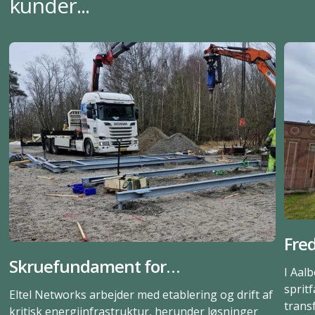
kunder...
Fred
Skruefundament for
Kuns
I Aal
solcelletransformere og
var
sprit
Eltel Networks arbejder med etablering og drift af
trans
battericontainere i Næstved
gru
kritisk energiinfrastruktur, herunder løsninger