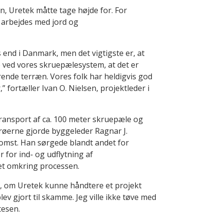
on
, Uretek måtte tage højde for
.
For
r arbejdes med jord og
s end i Danmark, men det vigtigste er, at
e ved vores skruepælesystem, at det er
drende terræn. Vores folk har heldigvis god
” fortæller Ivan O. Nielsen, projektleder i
ransport af ca. 100 meter skruepæle og
røerne gjorde
b
yggeleder Ragnar J.
omst.
Han
sørgede
blandt andet
for
r for ind- og udflytning af
ret omkring
processen
.
or, om Uretek kunne håndtere
et projekt
ev gjort til skamme
.
Jeg ville ikke tøve med
tesen.