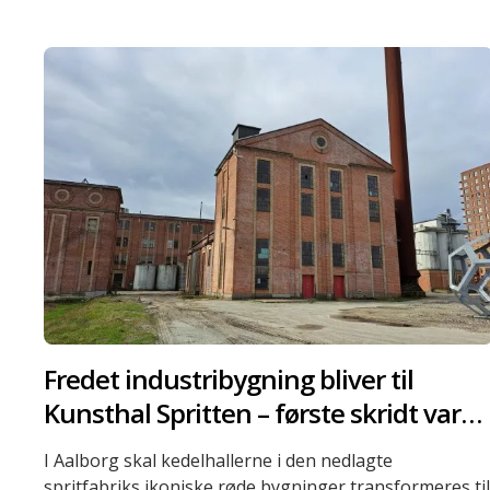
Fredet industribygning bliver til
Kunsthal Spritten – første skridt var
opgravningsfri grundforstærkning
I Aalborg skal kedelhallerne i den nedlagte
spritfabriks ikoniske røde bygninger transformeres ti