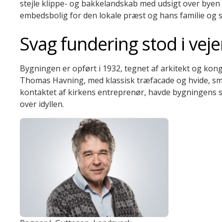
stejle
klippe- og bakkelandskab
med udsigt over byen
embedsbolig for den lokale præst og hans familie og 
Svag fundering stod i vej
Bygningen er opført i 1932, tegnet af arkitekt og kon
Thomas
Havning
,
med
klassisk
t
ræfacade og hvide,
sm
kontaktet af
kirkens entreprenør
,
havde
bygningens 
over idyllen.