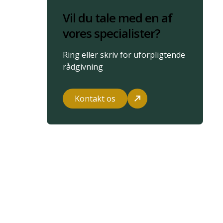
Vil du tale med en af
vores specialister?
Ring eller skriv for uforpligtende
rådgivning
Kontakt os