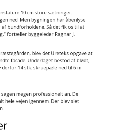
onstatere
10 cm
store sætninger
.
ngen ned
. Men bygningen har åbenlyse
af bundforholdene. Så det fik os til at
ig
,“ fortæller
byggeleder
Ragnar J.
præs
t
egården
, blev det
Ureteks
opgave at
ndte facade.
Underlaget bestod af blødt,
 derfor 14 stk.
s
kruepæle ned til 6 m
b sagen megen professionelt an.
De
lt hele vejen igennem
. Der blev slet
n.
er