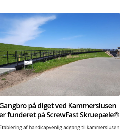
Gangbro på diget ved Kammerslusen
er funderet på ScrewFast Skruepæle®
Etablering af handicapvenlig adgang til kammerslusen