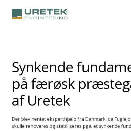
Synkende fundam
på færøsk præstegå
af Uretek
Der blev
hente
t eksperthjælp fra Danmark, da
Fuglejo
skulle
renoveres og stabiliseres pga. et synkende fu