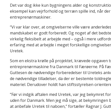
Det var dog ikke kun bygningens
alder og
konstrukti
eksempel kan
vejrforhold og terræn spille ind, når de
entreprenørmaskiner.
“Vi var klar over, at omgivelserne ville være anderlede
mandskabet er
godt
forberedt. Og noget af det bedst
virkelig fleksibelt at arbejde med – også i mere udfor
erfaring med at arbejde i meget forskellige omgivelser,
Uretek.
Som en ekstra krølle på projektet, krævede opgaven t
entreprenørmaskine
fra Danmark til Færøerne.
På Fæ
Guttesen de nødvendige forberedelser til
Ureteks
ank
de
nødvendige tilladelser
, da der er
bestemte
told
regle
materiel.
Derudover holdt han stiftsstyrelsen oriente
“
Før vi
indgik aftalen med Uretek, var jeg bekymret f
uden for Danmark.
Men
jeg må sige, at
bekymringen bl
at anbefale Uretek til
naboen,
”
fortæller
Ragnar J. Gut