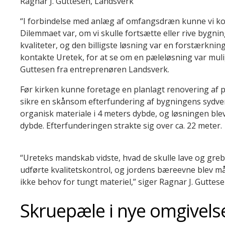
Ragnar J. Guttesen, Landsverk
“I forbindelse med anlæg af omfangsdræn kunne vi k
D
ilemmaet var, om vi skulle fortsætte eller rive bygni
kvaliteter
,
og den billigste løsning v
ar
en forstærkning 
kontakte Uretek
,
for at se om en pæleløsning var mul
Guttese
n
fra entreprenøren
Landsverk
.
Før kirken kunne foretage en planlagt
renovering
af
sikre
en
skånsom efterfundering af
bygningens
sydve
organisk materiale i 4 meters dybde, og løsningen blev
dybde.
Efterfunderingen strakte sig over ca. 22 meter.
“
Ureteks
mandskab vidste
,
hvad de skulle lave og gre
udførte kvalitetskontrol, og j
ordens bæreevne blev må
ikke
behov for tungt materiel
,
”
siger
Ragnar J. Guttese
Skruepæle i nye omgivels