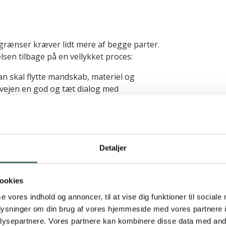
 grænser kræver lidt mere af begge parter.
sen tilbage på en vellykket proces:
an skal flytte mandskab, materiel og
 vejen en god og tæt dialog med
lse. Den fysiske afstand krævede
stod noget uforudset. Og alt forløb lige som
l
total
renovering og mange årtiers fortsat
Detaljer
et og
den valgte løsning
:
i
sikre på
,
at renoveringen
af
ookies
O
g så føler vi
os fritaget for økonomiske
se vores indhold og annoncer, til at vise dig funktioner til sociale
oplysninger om din brug af vores hjemmeside med vores partnere i
ysepartnere. Vores partnere kan kombinere disse data med andr