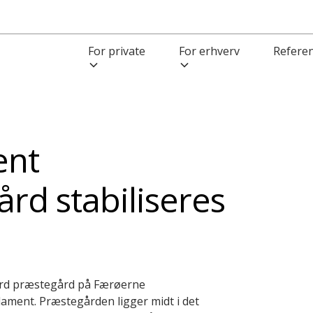
For private
For erhverv
Refere
ent
rd stabiliseres
rd
præstegård på Færøerne
ndament.
P
ræstegården
ligger
midt i
det