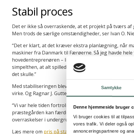
Stabil proces
Det er ikke så overraskende, at et projekt på tværs af
Men trods de særlige omstændigheder, ser Ivan O. Niel
“Det er klart, at det kræver ekstra planlægning, når m
maskiner fra Danmark til Færøerne. Så jeg havde hele
hovedentreprenøren – lige fra besigtigelse til udføre
simpelthen, at alt spillede 100 procent, så der ikke op
det skulle.”
Med stabiliseringen blev Fuglefjord Præstegård klar ti
Samtykke
virke.
Og
Ragnar J. Guttese
n
er tilfreds med
samarbejd
“Vi var hele tiden fortrolige med processen, og nu
er
v
Denne hjemmeside bruger c
præstegården
kan
færdiggøres
med et godt resultat
. 
Vi bruger cookies til at tilpas
overraskelser i undergrunden
,
”
afslutter han.
vores trafik. Vi deler også 
Læs mere om
pris på stabilisering af fundament
>>
annonceringspartnere og anal