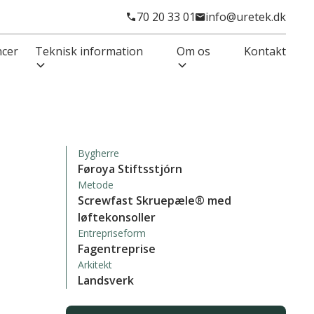
70 20 33 01
info@uretek.dk
ncer
Teknisk information
Om os
Kontakt
Bygherre
Føroya Stiftsstjórn
Metode
Screwfast Skruepæle® med
løftekonsoller
Entrepriseform
Fagentreprise
Arkitekt
Landsverk