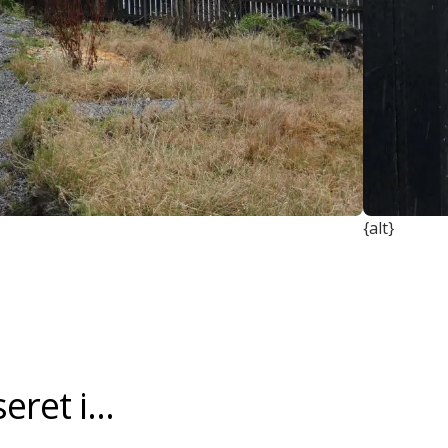
{alt}
ret i...