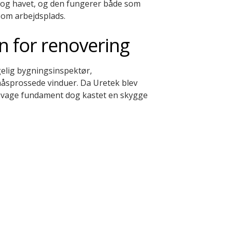
 og havet
, og den
fungerer både som
som arbejdsplads.
en for renovering
gelig bygningsinspektør
,
åsprossede
vinduer.
Da Uretek blev
svage
fundament dog kastet en skygge