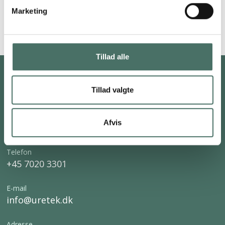
Pilotering uden opgravning
Marketing
Tillad alle
Tillad valgte
Afvis
Telefon
+45 7020 3301
E-mail
info@uretek.dk
Adresse