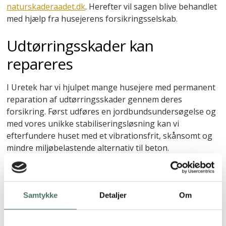
naturskaderaadet.dk
. Herefter vil sagen blive behandlet
med hjælp fra husejerens forsikringsselskab.
Udtørringsskader kan
repareres
I Uretek har vi hjulpet mange husejere med permanent
reparation af udtørringsskader gennem deres
forsikring. Først udføres en jordbundsundersøgelse og
med vores unikke stabiliseringsløsning kan vi
efterfundere huset med et vibrationsfrit, skånsomt og
mindre miljøbelastende alternativ til beton.
Vores unikke fremgangsmåde er designet til at løfte og
stabilisere fundamentet ved at udfylde underliggende
hulrum. Afhængig af den enkelte skade, bruger vi en
Samtykke
Detaljer
Om
kombination af skruepæle og injicering af
ekspanderende Uretek Geoplus® . Skruepælene