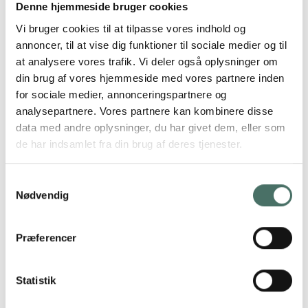
nedskrues i en dybde, hvor udtørring ikke sker igen.
Denne hjemmeside bruger cookies
Der er tale om en varig løsning uden skadelige
Vi bruger cookies til at tilpasse vores indhold og
vibrationer eller andre større gener i forbindelse med
annoncer, til at vise dig funktioner til sociale medier og til
udførelsen. Samtidig opnås 70-80 % CO2-besparelse
at analysere vores trafik. Vi deler også oplysninger om
sammenlignet med traditionel understøbning.
din brug af vores hjemmeside med vores partnere inden
for sociale medier, annonceringspartnere og
analysepartnere. Vores partnere kan kombinere disse
Stabilisering af fundament
data med andre oplysninger, du har givet dem, eller som
de har indsamlet fra din brug af deres tjenester.
Samtykkevalg
Relateret viden
Nødvendig
Efterfundering uden beton
Præferencer
Fundering af byggeri med funderingspæle
Statistik