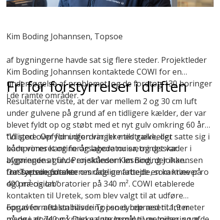
Kim Boding Johannsen, Topsoe
af bygningerne havde sat sig flere steder. Projektleder
Kim Boding Johannsen kontaktede COWI for en
Fri for forstyrrelser i driften
undersøgelse af problemet, og de foretog 130 boringer
i de ramte områder.
Resultaterne viste, at der var mellem 2 og 30 cm luft
under gulvene på grund af en tidligere kælder, der var
blevet fyldt op og støbt med et nyt gulv omkring 60 år
tidligere. Opfyldningen var ikke tilstrækkeligt
“Vi stod over for udfordringer med gulve, der satte sig i
komprimeret og forårsagede nu sætningsskader i
både vores kantine og laboratorier, og det var
bygningens gulv. Projektleder Kim Boding Johannsen
afgørende at finde en skånsom løsning, der ikke
fra Topsoe udtaler:
forstyrrede forskernes daglige arbejde, som kræver ro
Det sætningsramte område omfattede en kantine på
og præcision.”
400 m² og laboratorier på 340 m². COWI etablerede
kontakten til Uretek, som blev valgt til at udføre
opgaven med stabilisering i en dybde ned til 1,9 meter
Forud for aftalen havde Topsoes repræsentanter
på de i alt 740 m². Den valgte løsning var injicering af
mange gode og kritiske spørgsmål til metoden, som de