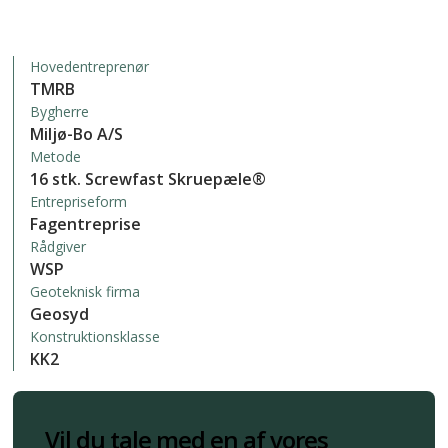
Hovedentreprenør
TMRB
Bygherre
Miljø-Bo A/S
Metode
16 stk. Screwfast Skruepæle®
Entrepriseform
Fagentreprise
Rådgiver
WSP
Geoteknisk firma
Geosyd
Konstruktionsklasse
KK2
Vil du tale med en af vores