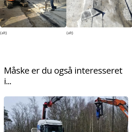
{alt}
{alt}
Måske er du også interesseret
i...