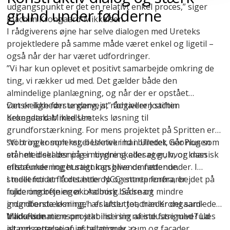
udgangspunkt er det en relativt enkel proces,” siger
grund under fødderne
Joachim Krongaard-Mikkelsen.
I rådgiverens øjne har selve dialogen med Ureteks
projektledere på samme måde været enkel og ligetil –
også når der har været udfordringer.
”Vi har kun oplevet et positivt samarbejde omkring de
ting, vi rækker ud med. Det gælder både den
almindelige planlægning, og når der er opstået
vanskeligheder undervejs,” fortæller Joachim
Det er ikke første gang, at rådgiveren stifter
Krongaard-Mikkelsen.
bekendtskab med Ureteks løsning til
grundforstærkning. For mens projektet på Spritten er
stort og komplekst, beskriver han Uretek GeoPlus som
“Vi bringer som regel Uretek ind i billedet, når nogen
en helt ideel løsning i mindre skadesager, hvor klassisk
står med skader på en bygning eller et gulv, og man
efterfundering hurtigt kan blive omfattende.
mistænker noget sætningsgivende nedenunder. I
stedet for at flå det hele op og starte forfra, er
I mellemtiden fortsætter NCC entreprenørarbejdet på
injicering ofte en økonomisk bedre og mindre
fulde omdrejninger i Aalborg. Så snart
indgribende løsning,” afslutter Joachim Krongaard-
grundforstærkningen er afsluttet, træder det samlede
Mikkelsen.
transformationsprojekt ind i sin næste fase med fuld
Vil du vide mere om stabilisering af industrigulve? Læs
istandsættelse af installationer, rum og facader.
alt om
reparation af betongulv
>>