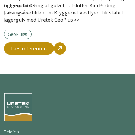
og genetablering af gulvet,” afslutter Kim Boding
betongulve
>>
Johannsen.
Læs også artiklen om Bryggeriet Vestfyen:
Fik stabilt
lagergulv med Uretek GeoPlus
>>
GeoPlus®
Læs referencen
Telefon