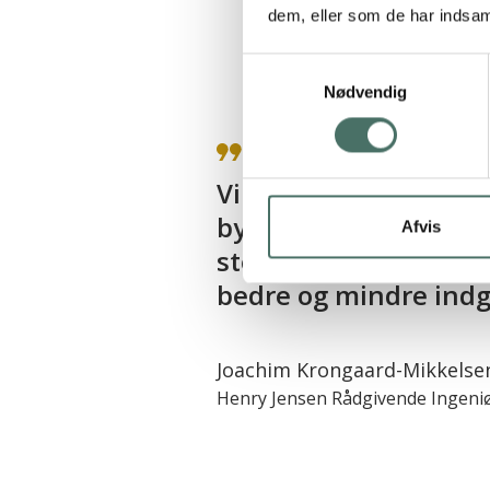
dem, eller som de har indsaml
Samtykkevalg
Nødvendig
Fra mig er der stor r
som I præsterede
Afvis
Christensen
Jerslev