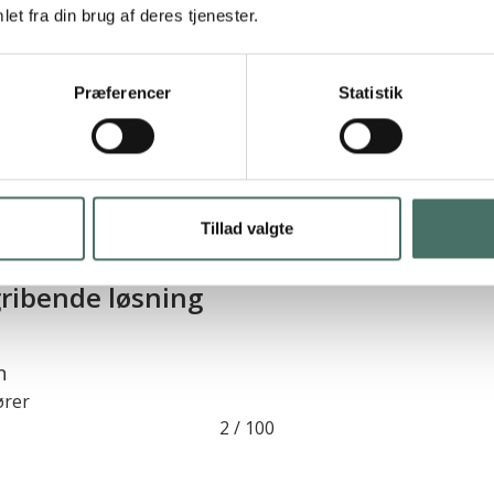
et fra din brug af deres tjenester.
Præferencer
Statistik
os – 10 ud af 10! Endnu en gang tak for 
Tillad valgte
3
/
100