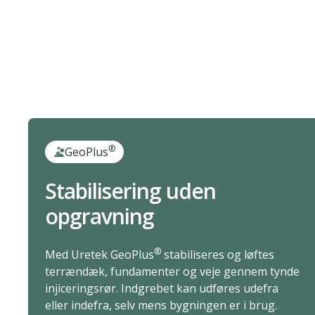
®
GeoPlus
Stabilisering uden
opgravning
®
Med Uretek GeoPlus
stabiliseres og løftes
terrændæk, fundamenter og veje gennem tynde
injiceringsrør. Indgrebet kan udføres udefra
eller indefra, selv mens bygningen er i brug.
®
Tekniske data for Uretek GeoPlus