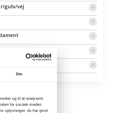
rigulv/vej
undament
Om
 medier og til at analysere
nden for sociale medier,
eering?
e oplysninger, du har givet