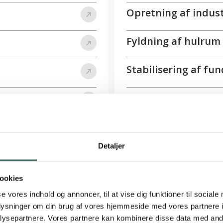
Opretning af indust
Fyldning af hulrum
Stabilisering af f
Skruefundament
Jordankre
Detaljer
ookies
se vores indhold og annoncer, til at vise dig funktioner til sociale
oplysninger om din brug af vores hjemmeside med vores partnere i
iger andre om Uretek Engin
ysepartnere. Vores partnere kan kombinere disse data med andr