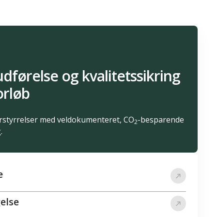
udførelse og kvalitetssikring
orløb
orstyrrelser med veldokumenteret, CO
-besparende
2
.
e
else