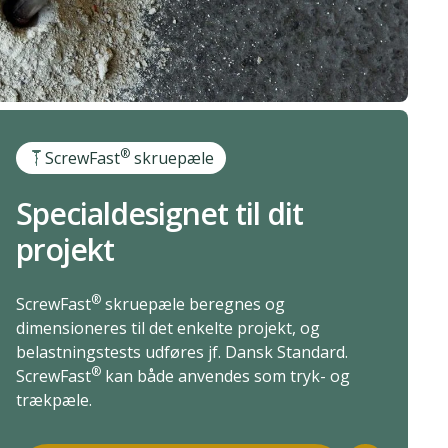
®
ScrewFast
skruepæle
Specialdesignet til dit
projekt
®
ScrewFast
skruepæle beregnes og
dimensioneres til det enkelte projekt, og
belastningstests udføres jf. Dansk Standard.
®
ScrewFast
kan både anvendes som tryk- og
trækpæle.
®
Tekniske data for ScrewFast
skruepæle