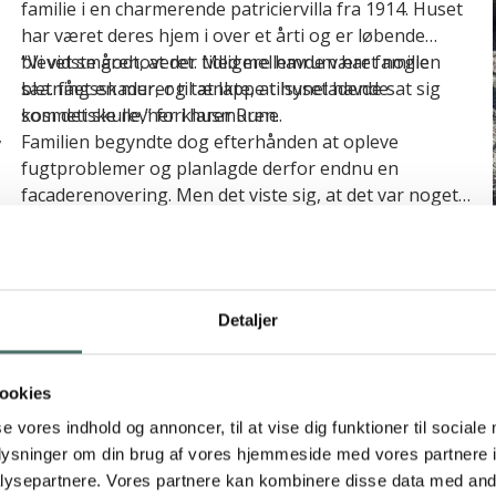
familie i en charmerende patriciervilla fra 1914. Huset
har været deres hjem i over et årti og er løbende
blevet smårenoveret. Med mellemrum har familien
“Vi vidste godt, at der tidligere havde været nogle
l
bl.a. fået en murer til at lappe tilsyneladende
sætningsskader, og tænkte, at huset havde sat sig
n
kosmetiske revner i husmuren.
som det skulle,” forklarer Rune.
,
Familien begyndte dog efterhånden at opleve
fugtproblemer og planlagde derfor endnu en
facaderenovering. Men det viste sig, at det var noget
andet, der skulle til.
“Da vi fik vores lokale murer ud, rådede han os til ikke
at lappe yderligere på huset. Det kunne hurtigt koste
mellem 50.000 og 100.000 kroner, og hvis huset satte
sig yderligere, kunne det være spildt arbejde. Han
Beskeden satte tankerne i gang hos Rune. Han var
Detaljer
vurderede umiddelbart, at der var tale om aktive
nervøs for, om huset kunne blive værdiløst – og det
sætningsskader,” fortæller Rune.
gik ud over nattesøvnen.
En grundig
ookies
beslutningsproces
se vores indhold og annoncer, til at vise dig funktioner til sociale
oplysninger om din brug af vores hjemmeside med vores partnere i
Mureren gjorde Rune opmærksom på, at der fandtes
ysepartnere. Vores partnere kan kombinere disse data med andr