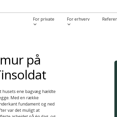
For private
For erhverv
Refere
agmur på
insoldat
at husets ene bagvæg hældte
vægge. Med en række
 underkant fundament og ned
ter var det muligt at
dførte arbejdet på én dag, og