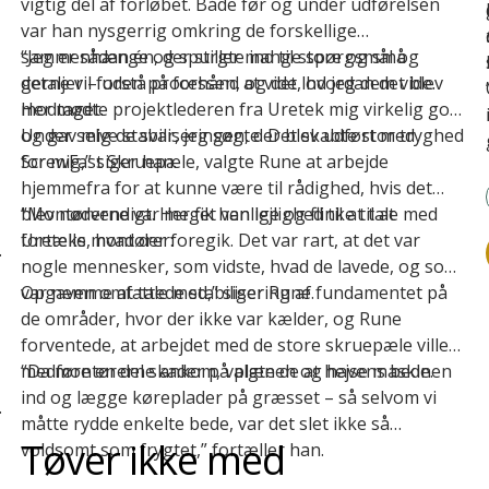
vigtig del af forløbet. Både før og under udførelsen
var han nysgerrig omkring de forskellige
sammenhænge og spurgte ind til store og små
“Jeg er sådan én, der stiller mange spørgsmål og
detaljer – uden på forhånd at vide, hvordan det blev
gerne vil forstå processen, og det lod jeg dem vide.
modtaget.
Her mødte projektlederen fra Uretek mig virkelig godt
og gav mig de svar, jeg søgte. Det skabte stor tryghed
Under selve stabiliseringen, der blev udført med
for mig,” siger han.
ScrewFast Skruepæle, valgte Rune at arbejde
hjemmefra for at kunne være til rådighed, hvis det
blev nødvendigt. Her fik han lejlighed til at tale med
“Montørerne var meget venlige og flinke til at
Ureteks montører:
fortælle, hvad der foregik. Det var rart, at det var
nogle mennesker, som vidste, hvad de lavede, og som
var nemme at tale med,” siger Rune.
Opgaven omfattede
stabilisering af fundamentet
på
de områder, hvor der ikke var kælder, og Rune
forventede, at arbejdet med de store skruepæle ville
medføre en del skader på plænen og havens bede.
“Da montørerne ankom, valgte de at hejse maskinen
ind og lægge køreplader på græsset – så selvom vi
e
måtte rydde enkelte bede, var det slet ikke så
Tøver ikke med
voldsomt som frygtet,” fortæller han.
e