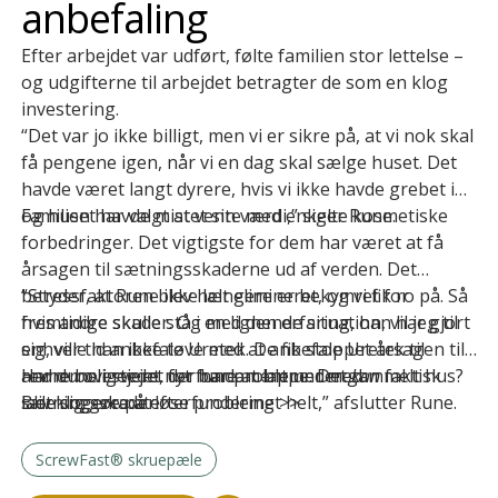
anbefaling
Efter arbejdet var udført, følte familien stor lettelse –
og udgifterne til arbejdet betragter de som en klog
investering.
“Det var jo ikke billigt, men vi er sikre på, at vi nok skal
få pengene igen, når vi en dag skal sælge huset. Det
havde været langt dyrere, hvis vi ikke havde grebet ind
og huset havde mistet sin værdi,” siger Rune.
Familien har valgt at vente med enkelte kosmetiske
forbedringer. Det vigtigste for dem har været at få
årsagen til sætningsskaderne ud af verden. Det
betyder, at Rune ikke længere er bekymret for
“Stressfaktoren blev helt elimineret, og vi fik ro på. Så
fremtidige skader. Og med den erfaring, han har gjort
hvis andre skulle stå i en lignende situation, vil jeg til
sig, ville han ikke tøve med at anbefale Uretek til
enhver tid anbefale Uretek. De fik stoppet årsagen til
andre boligejere, der har problemer med
revnerne i stedet for bare at lappe. Det
Har du overvejet nyt fundament under gammelt hus?
kan
faktisk
sætningsskader.
lade sig gøre at løse problemet helt,” afslutter Rune.
Bliv klogere på
efterfundering >>
ScrewFast® skruepæle