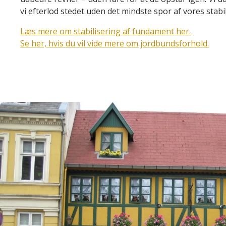
vi efterlod stedet uden det mindste spor af vores stabi
Læs mere om stabilisering af fundament her.
Se her, hvis du vil vide mere om jordbundsforhold.