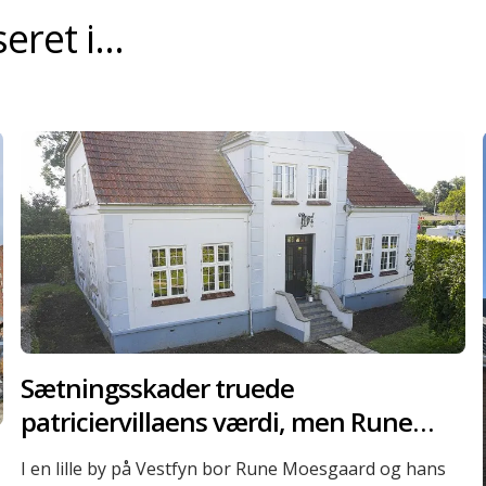
ret i...
Sætningsskader truede
patriciervillaens værdi, men Rune
fandt løsningen
I en lille by på Vestfyn bor Rune Moesgaard og hans