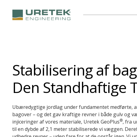
Stabilisering af b
Den Standhaftige T
Ubæredygtige jordlag under fundamentet medførte, 
bagover – og det gav kraftige revner i både gulv og 
®
injiceringer af vores materiale,
Uretek GeoPlus
, fra
til en dybde af 2,1 meter stabiliserede vi væggen. Deref
udbedre revner – uden fare for at de opstår igen. Vi u