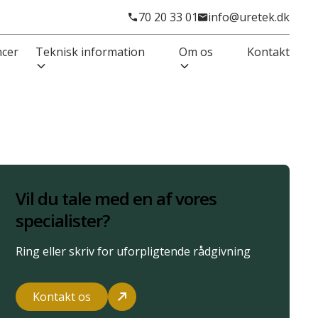
70 20 33 01
info@uretek.dk
ncer
Teknisk information
Om os
Kontakt
Vil du tale med en af vores
specialister?
Ring eller skriv for uforpligtende rådgivning
Kontakt os