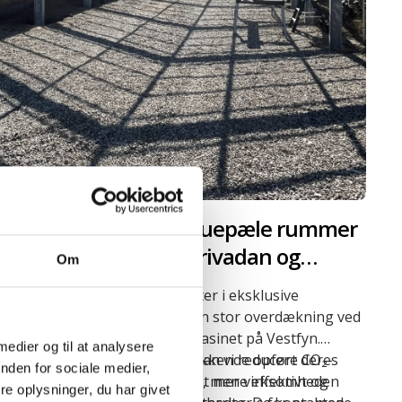
Specialdesignede skruepæle rummer
stort potentiale for Drivadan og
Om
kunderne
Drivadan A/S
, som er specialister i eksklusive
glasbyggerier, skulle opføre en stor overdækning ved
kulturattraktionen Humlemagasinet på Vestfyn.
 medier og til at analysere
Drivadan havde indtil da udelukkende opført deres
”Med ScrewFast® skruepæle kan vi reducere CO₂-
nden for sociale medier,
byggerier på betonfundament, men virksomheden
aftrykket og samtidig gå meget mere effektivt og
e oplysninger, du har givet