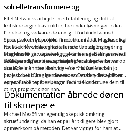
solcelletransformere og
battericontainere i Næstved
Eltel Networks arbejder med etablering og drift af
kritisk energiinfrastruktur, herunder løsninger inden
for elnet og vedvarende energi. I forbindelse med
opstart af et nyt projekt i industriområdet Maglemølle i
Skruepæle er blevet den foretrukne funderingsløsning
Næstved leverede og installerede Uretek Engineering
for Eltel, når virksomheden starter anlæg op, og i
ScrewFast® skruepæle
Maglemølle gav det særligt god mening. Det nye anlæg
og galvaniserede stålrammer til
solcelletransformere og battericontainere.
skulle nemlig etableres på lejet grund, og derfor var
”Når grunden er lejet, er man fri for at banke beton op
skruepæle en ideel løsning – for Michael Mezöfi,
om 15 år, når man skal videre derfra. Pælene kan jo
projektchef i Eltel, handler det om at sikre fleksibilitet
bare skrues op og genanvendes. Det betyder også, at
og profitabilitet for virksomhedens kunder:
vores kunder sparer penge, fordi de kan bruge dem til
et nyt projekt,” siger han.
Dokumentation åbnede døren
til skruepæle
Michael Mezöfi var egentlig skeptisk omkring
skruefundering
, da han et par år tidligere blev gjort
opmærksom på metoden. Det var vigtigt for ham at