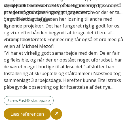
medprojektlederen hos Uretek Engineering har været
og STS inkl. oliekar.
skruepæle er en særdeles pålidelig løsning og ser også
præget af god sparring og engagement:
et videre potentiale – særligt i brancher, hvor der er tale
om midlertidigt byggeri:
”Jeg vil klart anbefale den her løsning til andre med
lignende projekter. Det har fungeret rigtig godt for os,
og vi er efterhånden begyndt at bruge det i flere af
vores projekter.”
Teamet hos Uretek Engineering får også et ord med på
vejen af Michael Mezöfi:
”Vi har et virkelig godt samarbejde med dem. De er fair
og fleksible, og når der er opstået noget uforudset, har
de været meget hurtige til at løse det,” afslutter han.
Installering af skruepæle og stålrammer i Næstved tog
sammenlagt 3 arbejdsdage. Herefter kunne Eltel straks
påbegynde opsætning og idriftsættelse af det nye
anlæg.
ScrewFast® skruepæle
Læs referencen