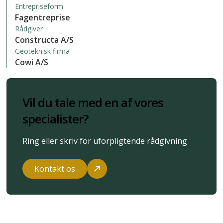
Entrepriseform
Fagentreprise
Rådgiver
Constructa A/S
Geoteknisk firma
Cowi A/S
Vil du tale med en af vores
specialister?
Ring eller skriv for uforpligtende rådgivning
Kontakt os