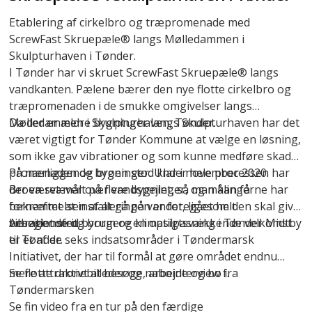
Etablering af cirkelbro og træpromenade med
ScrewFast Skruepæle® langs Mølledammen i
Skulpturhaven i Tønder.
I Tønder har vi skruet
ScrewFast Skruepæle®
langs
vandkanten. Pælene bærer den nye flotte cirkelbro og
træpromenaden i de smukke omgivelser langs
Mølledammen i Skulpturhaven, Tønder.
Da der er ældre bygninger langs Skulpturhaven har det
været vigtigt for Tønder Kommune at vælge en løsning,
som ikke gav vibrationer og som kunne medføre skader
på nærliggende bygninger. Under hele processen har
Promenaden og broen stod klar i november 2020.
der været målt på flere bygninger, og målingerne har
Broen svæver over vandspejlet, så man kan få
bekræftet at installeringen er foregået helt
fornemmelsen af at gå på vandet, ligesom den skal give
vibrationsfrit.
besøgende og borgere en opsigtsvækkende velkomst
Arbejdet med byrum og klimatilpasning i Tønder Midtby
til Tønder.
er et af de seks indsatsområder i Tøndermarsk
Initiativet, der har til formål at gøre området endnu
mere attraktivt at besøge, arbejde og bo i.
Se flotte dronebilleder og nabointerview fra
Tøndermarsken
Se fin video fra en tur på den færdige