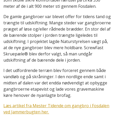
som skulle sikre komfortabel færdsel på cirka 350
meter af de i alt 900 meter sti gennem Fosdalen.
De gamle gangbroer var blevet offer for tidens tand og
trængte til udskiftning. Mange steder var gangbroerne
præget af løse og/eller rådnede brædder. En stor del af
de bærende stolper i jorden trængte ligeledes til
udskiftning. I projektet lagde Naturstyrelsen vægt på,
at de nye gangbroer blev mere holdbare. ScrewFast
Skruepæle® blev derfor valgt, så man undgår
udskiftning af de bærende dele i jorden.
I det udfordrende terræn blev forceret gennem både
vandløb og på skråninger. I den nordlige ende samt i
midten af dalen var det endda nødvendigt at opbygge
gangbroerne etapevist og lade vores gravemaskine
køre henover de nyanlagte brofag.
Læs artikel fra Mester Tidende om gangbro i Fosdalen
ved Jammerbugten her.