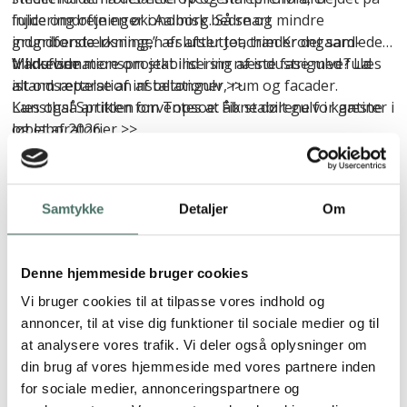
injicering ofte en økonomisk bedre og mindre
fulde omdrejninger i Aalborg. Så snart
indgribende løsning,” afslutter Joachim Krongaard-
grundforstærkningen er afsluttet, træder det samlede
Mikkelsen.
transformationsprojekt ind i sin næste fase med fuld
Vil du vide mere om stabilisering af industrigulve? Læs
istandsættelse af installationer, rum og facader.
alt om
reparation af betongulv
>>
Kunsthal Spritten forventes at åbne dørene for gæster i
Læs også artiklen om Topsoe:
Fik stabilt gulv i kantine
løbet af 2026.
og laboratorier
>>
GeoPlus®
Samtykke
Detaljer
Om
Læs referencen
Denne hjemmeside bruger cookies
Vi bruger cookies til at tilpasse vores indhold og
annoncer, til at vise dig funktioner til sociale medier og til
at analysere vores trafik. Vi deler også oplysninger om
din brug af vores hjemmeside med vores partnere inden
for sociale medier, annonceringspartnere og