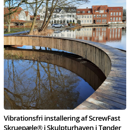
Vibrationsfri installering af ScrewFast
Skruepæle® i Skulpturhaven i Tønder