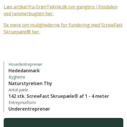
Læs artikel fra GrønTeknik.dk om gangbro i Fosdalen
ved Jammerbugten her.
Se mere om mulighederne for fundering med ScrewFast
Skruepæle® her.
Hovedentreprenør
Hededanmark
Bygherre
Naturstyrelsen Thy
Antal pæle
142 stk. ScrewFast Skruepæle® af 1 - 4 meter
Entrepriseform
Underentreprenør