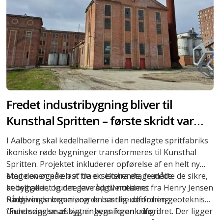
Fredet industribygning bliver til
Kunsthal Spritten – første skridt var
opgravningsfri grundforstærkning
I Aalborg skal kedelhallerne i den nedlagte spritfabriks
ikoniske røde bygninger transformeres til Kunsthal
Spritten. Projektet inkluderer opførelse af en helt ny
etage oven på en af de eksisterende, fredede
Med den øgede last fra en ekstra etage måtte de sikre,
kedelhaller, og det gav rådgiverteamet fra Henry Jensen
at byggeriet kunne leve op til nutidens
Rådgivende Ingeniører en særlig udfordring.
funderingsnormer, og de bestilte derfor en geoteknisk
undersøgelse af bygningens forankring i
”Funderingsmæssigt er bygningen udfordret. Der ligger