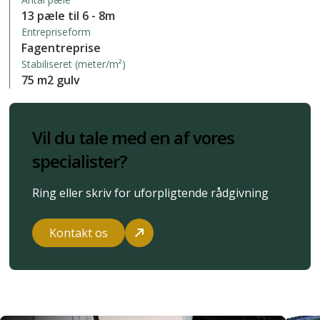
13 pæle til 6 - 8m
Entrepriseform
Fagentreprise
Stabiliseret (meter/m²)
75 m2 gulv
Vil du tale med en af vores
specialister?
Ring eller skriv for uforpligtende rådgivning
Kontakt os