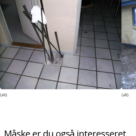
{alt}
{alt}
Måske er du også interesseret