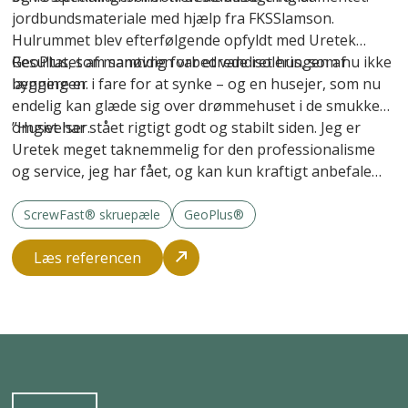
jordbundsmateriale med hjælp fra FKSSlamson.
Hulrummet blev efterfølgende opfyldt med Uretek
GeoPlus, som samtidig forbedrede isoleringen af
Resultatet af manøvren var et vandret hus, som nu ikke
bygningen.
længere er i fare for at synke – og en husejer, som nu
endelig kan glæde sig over drømmehuset i de smukke
omgivelser.
”Huset har stået rigtigt godt og stabilt siden. Jeg er
Uretek meget taknemmelig for den professionalisme
og service, jeg har fået, og kan kun kraftigt anbefale
firmaet til andre,” afslutter Carsten Hansen.
ScrewFast® skruepæle
GeoPlus®
Læs referencen