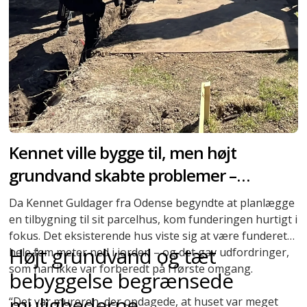
Kennet ville bygge til, men højt
grundvand skabte problemer –
skruepæle blev redningen
Da Kennet Guldager fra Odense begyndte at planlægge
en tilbygning til sit parcelhus, kom funderingen hurtigt i
fokus. Det eksisterende hus viste sig at være funderet
Højt grundvand og tæt
hele fem meter ned i jorden – og det gav udfordringer,
som han ikke var forberedt på i første omgang.
bebyggelse begrænsede
mulighederne
“Det var mureren, der opdagede, at huset var meget