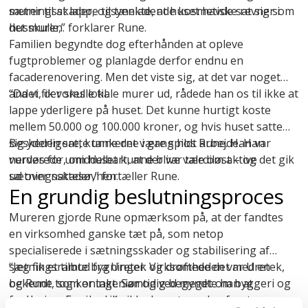
murer til at lappe tilsyneladende kosmetiske revner i
sætningsskader, og tænkte, at huset havde sat sig som
husmuren.
det skulle,” forklarer Rune.
Familien begyndte dog efterhånden at opleve
fugtproblemer og planlagde derfor endnu en
facaderenovering. Men det viste sig, at det var noget
andet, der skulle til.
“Da vi fik vores lokale murer ud, rådede han os til ikke at
lappe yderligere på huset. Det kunne hurtigt koste
mellem 50.000 og 100.000 kroner, og hvis huset satte
sig yderligere, kunne det være spildt arbejde. Han
Beskeden satte tankerne i gang hos Rune. Han var
vurderede umiddelbart, at der var tale om aktive
nervøs for, om huset kunne blive værdiløst – og det gik
sætningsskader,” fortæller Rune.
ud over nattesøvnen.
En grundig beslutningsproces
Mureren gjorde Rune opmærksom på, at der fandtes
en virksomhed ganske tæt på, som netop
specialiserede i
sætningsskader
og stabilisering af
sætningsramte bygninger. Virksomheden var Uretek,
“Jeg fik et tilbud fra Uretek og drøftede det med en
og Rune tog kontakt. Samtidig begyndte han at
bekendt, som er ingeniør og ved meget om byggeri og
undersøge markedet.
fundering. For jeg ville ikke bare tage den første og