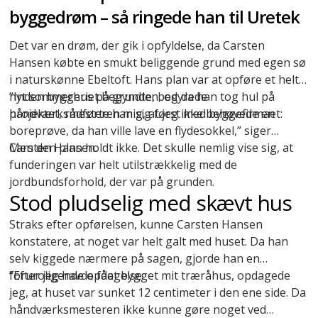
byggedrøm – så ringede han til Uretek
Det var en drøm, der gik i opfyldelse, da Carsten
Hansen købte en smukt beliggende grund med egen sø
i naturskønne Ebeltoft. Hans plan var at opføre et helt
nyt sommerhus på grunden, og da han tog hul på
”Inden byggeriet begyndte, bedyrede
projektet, rådførte han sig først med byggefirmaet:
håndværksmesteren mig, at jeg ikke behøvede en
boreprøve, da han ville lave en flydesokkel,” siger
Carsten Hansen.
Men den plan holdt ikke. Det skulle nemlig vise sig, at
funderingen var helt utilstrækkelig med de
jordbundsforhold, der var på grunden.
Stod pludselig med skævt hus
Straks efter opførelsen, kunne Carsten Hansen
konstatere, at noget var helt galt med huset. Da han
selv kiggede nærmere på sagen, gjorde han en
foruroligende opdagelse:
”Efter jeg havde fået bygget mit træråhus, opdagede
jeg, at huset var sunket 12 centimeter i den ene side. Da
håndværksmesteren ikke kunne gøre noget ved