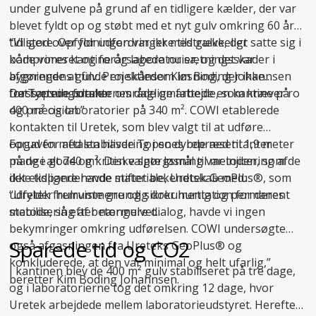
under gulvene på grund af en tidligere kælder, der var
blevet fyldt op og støbt med et nyt gulv omkring 60 år
tidligere. Opfyldningen var ikke tilstrækkeligt
“Vi stod over for udfordringer med gulve, der satte sig i
komprimeret og forårsagede nu sætningsskader i
både vores kantine og laboratorier, og det var
bygningens gulv. Projektleder Kim Boding Johannsen
afgørende at finde en skånsom løsning, der ikke
fra Topsoe udtaler:
forstyrrede forskernes daglige arbejde, som kræver ro
Det sætningsramte område omfattede en kantine på
og præcision.”
400 m² og laboratorier på 340 m². COWI etablerede
kontakten til Uretek, som blev valgt til at udføre
opgaven med stabilisering i en dybde ned til 1,9 meter
Forud for aftalen havde Topsoes repræsentanter
på de i alt 740 m². Den valgte løsning var injicering af
mange gode og kritiske spørgsmål til metoden, som de
det ekspanderende materiale, Uretek GeoPlus®, som
ikke tidligere havde stiftet bekendtskab med:
udfylder hulrummene og sikrer hurtig og permanent
“Uretek fremviste grundig dokumentation for deres
stabilisering af betongulvet.
metode, så efter nærmere dialog, havde vi ingen
bekymringer omkring udførelsen. COWI undersøgte
Sparede tid og CO2
også afgasningen fra Ureteks GeoPlus® og
konkluderede, at den var minimal og helt ufarlig,”
I kantinen blev de 400 m² gulv stabiliseret på tre dage,
beretter Kim Boding Johannsen.
og i laboratorierne tog det omkring 12 dage, hvor
Uretek arbejdede mellem laboratorieudstyret. Herefter