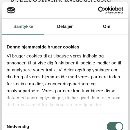
10 stk. skråpæle til optagelse af
vandrette laster, beregnet til i alt 150
ScrewFast® skruepæle
KN på tværs af bygningen og i alt 70 KN
Samtykke
Detaljer
Om
Læs referencen
på langs.
Denne hjemmeside bruger cookies
Vi bruger cookies til at tilpasse vores indhold og
annoncer, til at vise dig funktioner til sociale medier og til
at analysere vores trafik. Vi deler også oplysninger om
din brug af vores hjemmeside med vores partnere inden
for sociale medier, annonceringspartnere og
analysepartnere. Vores partnere kan kombinere disse
data med andre oplysninger, du har givet dem, eller som
de har indsamlet fra din brug af deres tjenester.
Sætningsskader truede
Samtykkevalg
patriciervillaens værdi, men Rune
Nødvendig