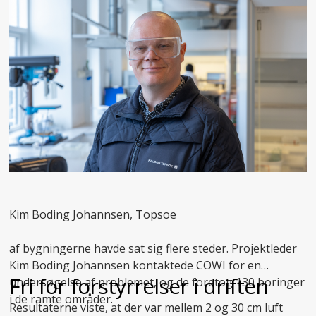
Kim Boding Johannsen, Topsoe
af bygningerne havde sat sig flere steder. Projektleder
Kim Boding Johannsen kontaktede COWI for en
Fri for forstyrrelser i driften
undersøgelse af problemet, og de foretog 130 boringer
i de ramte områder.
Resultaterne viste, at der var mellem 2 og 30 cm luft