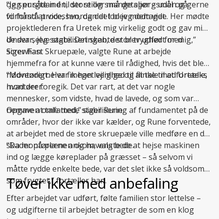
og spurgte ind til store og små detaljer – uden på
“Jeg er sådan én, der stiller mange spørgsmål og gerne
forhånd at vide, hvordan det blev modtaget.
vil forstå processen, og det lod jeg dem vide. Her mødte
projektlederen fra Uretek mig virkelig godt og gav mig
de svar, jeg søgte. Det skabte stor tryghed for mig,”
Under selve stabiliseringen, der blev udført med
siger han.
ScrewFast Skruepæle, valgte Rune at arbejde
hjemmefra for at kunne være til rådighed, hvis det blev
nødvendigt. Her fik han lejlighed til at tale med Ureteks
“Montørerne var meget venlige og flinke til at fortælle,
montører:
hvad der foregik. Det var rart, at det var nogle
mennesker, som vidste, hvad de lavede, og som var
nemme at tale med,” siger Rune.
Opgaven omfattede
stabilisering af fundamentet
på de
områder, hvor der ikke var kælder, og Rune forventede,
at arbejdet med de store skruepæle ville medføre en del
skader på plænen og havens bede.
“Da montørerne ankom, valgte de at hejse maskinen
ind og lægge køreplader på græsset – så selvom vi
måtte rydde enkelte bede, var det slet ikke så voldsomt
Tøver ikke med anbefaling
som frygtet,” fortæller han.
Efter arbejdet var udført, følte familien stor lettelse –
og udgifterne til arbejdet betragter de som en klog