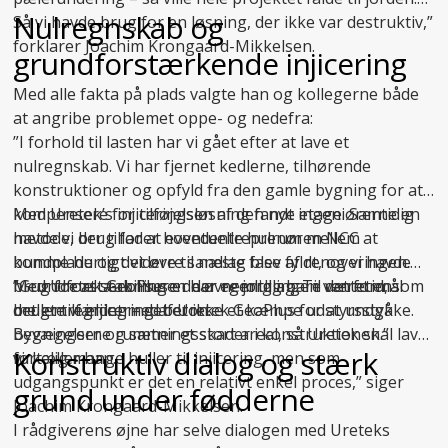
Nulregnskab og
Så vi havde brug for en løsning, der ikke var destruktiv,”
forklarer Joachim Krongaard-Mikkelsen.
grundforstærkende injicering
Med alle fakta på plads valgte han og kollegerne både
at angribe problemet oppe- og nedefra:
”I forhold til lasten har vi gået efter at lave et
nulregnskab. Vi har fjernet kedlerne, tilhørende
konstruktioner og opfyld fra den gamle bygning for at
kompensere for tilføjelsen af den nye etage. Samtidig
Med Uretek’s injiceringsløsning fandt ingeniørerne en
havde vi brug for at eventuelle hulrum mellem
metode, der tillader hovedentreprenøren NCC at
bundplade og det øvre sandlag blev fyldt, og vi havde
komme hurtigt videre til næste fase af renoveringen.
brug for at stabilisere de øvre jordlag. Til det formål
Med
”Grundforstærkningen har egentlig bare været en
Uretek GeoPlus
er der nemlig ingen ventetid, som
brugte vi injicering af Uretek GeoPlus for at undgå
det er tilfældet med beton.
mellemregning – det er ikke et kæmpe udstyrsstykke.
bevægelser og sætningsskader i konstruktionen.”
Bygningerne rummer et stort areal, så Uretek skal lave
Konstruktiv dialog og stærk
fortæller han.
virkelig mange huller til injicering, men som
udgangspunkt er det en relativt enkel proces,” siger
grund under fødderne
Joachim Krongaard-Mikkelsen.
I rådgiverens øjne har selve dialogen med Ureteks