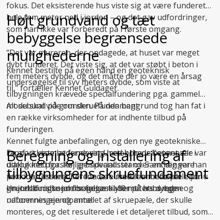
fokus. Det eksisterende hus viste sig at være funderet
Højt grundvand og tæt
hele fem meter ned i jorden – og det gav udfordringer,
som han ikke var forberedt på i første omgang.
bebyggelse begrænsede
mulighederne
“Det var mureren, der opdagede, at huset var meget
dybt funderet. Det viste sig, at det var støbt i beton i
Kennet bestilte på egen hånd en geoteknisk
fem meters dybde, og det måtte der jo være en årsag
undersøgelse til syv meters dybde, som viste at
til,” fortæller Kennet Guldager.
tilbygningen krævede specialfundering pga. gammel
mosebund på grunden. På den baggrund tog han fat i
Alt du skal vide om skruefundament
en række virksomheder for at indhente tilbud på
funderingen.
Kennet fulgte anbefalingen, og den nye geotekniske
Beregning og installering af
En af virksomhederne var Uretek, hvor Kennet var i
rapport viste, at fundering med borede betonpæle var
dialog med forskellige specialister over en længere
udelukket pga. høj grundvandsstand. Samtidig var han
tilbygningens skruefundament
periode. Det resulterede i, at Uretek anbefalede endnu
ikke interesseret i at fundere med rammede pæle på
en
grund af risikoen for følgeskader på hans egen og
Uretek brugte jordbundsanalysen til at beregne
jordbundsundersøgelse
til 10 meters dybde.
naboernes ejendomme:
udformningen og antallet af skruepæle, der skulle
monteres, og det resulterede i et detaljeret tilbud, som