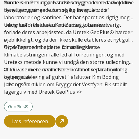
kunne Kim Boding Johannsen trygt lade medarbejderne
“Uretek kunne udføre stabiliseringen uden at vi skulle
benytte bygningen uden risiko for gulvbrud.
flytte igangværende forsøg og inventar ud af
laboratorier og kantiner. Det har sparet os rigtig meget
tid og bøvl,” forklarer Kim Boding Johannsen.
Under udførelsen skulle de ansatte kun kortvarigt
forlade deres arbejdssted, da Uretek GeoPlus® hærder
øjeblikkeligt, og da der ikke skulle etableres et nyt gulv.
Og det er med til at lette klimaaftrykket.
“Hos Topsoe arbejder vi for at begrænse
klimabelastningen i alle led af forretningen, og med
Ureteks metode kunne vi undgå den større udledning
af CO2, som ellers ville være kommet ved opbrydning
Vil du vide mere om metoden? Alt om
reparation af
og genetablering af gulvet,” afslutter Kim Boding
betongulve
>>
Johannsen.
Læs også artiklen om Bryggeriet Vestfyen:
Fik stabilt
lagergulv med Uretek GeoPlus
>>
GeoPlus®
Læs referencen