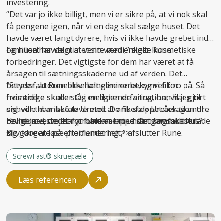
investering.
“Det var jo ikke billigt, men vi er sikre på, at vi nok skal
få pengene igen, når vi en dag skal sælge huset. Det
havde været langt dyrere, hvis vi ikke havde grebet ind
og huset havde mistet sin værdi,” siger Rune.
Familien har valgt at vente med enkelte kosmetiske
forbedringer. Det vigtigste for dem har været at få
årsagen til sætningsskaderne ud af verden. Det
betyder, at Rune ikke længere er bekymret for
“Stressfaktoren blev helt elimineret, og vi fik ro på. Så
fremtidige skader. Og med den erfaring, han har gjort
hvis andre skulle stå i en lignende situation, vil jeg til
sig, ville han ikke tøve med at anbefale Uretek til andre
enhver tid anbefale Uretek. De fik stoppet årsagen til
boligejere, der har problemer med sætningsskader.
revnerne i stedet for bare at lappe. Det
Har du overvejet nyt fundament under gammelt hus?
kan
faktisk lade
sig gøre at løse problemet helt,” afslutter Rune.
Bliv klogere på
efterfundering >>
ScrewFast® skruepæle
Læs referencen