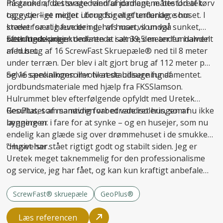
mistanken, da størstedelen af jordlagene bestod af tørv
På grund af det svage randfundament, måtte Uretek
og gytje – et meget uforudsigeligt underlag, som
tage særlige midler i brug for at
efterfundere
huset. I
kræver særlig fundering, hvis man vil undgå
stedet for at hæve den del af huset, som var sunket,
sætningsskader
besluttede projektlederen at sænke den anden halvdel
Efterfunderingen omfattede i alt 39,5 meter fundament
.
af huset.
med brug af 16 ScrewFast Skruepæle® ned til 8 meter
under terræn. Der blev i alt gjort brug af 112 meter pæl
og 16 specialkonsoller til at
Selve sænkningen involverede udsugning af
stabilisere fundamentet
.
jordbundsmateriale med hjælp fra FKSSlamson.
Hulrummet blev efterfølgende opfyldt med Uretek
GeoPlus, som samtidig forbedrede isoleringen af
Resultatet af manøvren var et vandret hus, som nu ikke
bygningen.
længere er i fare for at synke – og en husejer, som nu
endelig kan glæde sig over drømmehuset i de smukke
omgivelser.
”Huset har stået rigtigt godt og stabilt siden. Jeg er
Uretek meget taknemmelig for den professionalisme
og service, jeg har fået, og kan kun kraftigt anbefale
firmaet til andre,” afslutter Carsten Hansen.
ScrewFast® skruepæle
GeoPlus®
Læs referencen