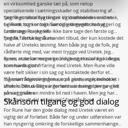
en virksomhed ganske tæt på, som netop
specialiserede i
sætningsskader
og stabilisering af
sætningsramte bygninger. Virksomheden var Uretek,
“Jeg fik et tilbud fra Uretek og drøftede det med en
og Rune tog kontakt. Samtidig begyndte han at
bekendt, som er ingeniør og ved meget om byggeri og
undersøge markedet.
fundering. For jeg ville ikke bare tage den første og
bedste,” fortæller Rune.
“Jeg fik faktisk også et andet tilbud, der kun kostede det
halve af Ureteks løsning. Men både jeg og de folk, jeg
rådførte mig med, var mest trygge ved Uretek. Jeg
synes, at de var meget grundige og troværdige i deres
Runes mavefornemmelse blev bestyrket af en kollega,
kommunikation.”
som havde god erfaring med Uretek. Men Rune ville
være helt sikker i sin sag og kontaktede derfor et
ingeniørrådgivningsfirma, som gennemgik indholdet i
“Så snart finansieringen var på plads, accepterede vi
aftalen. Den uvildige ingeniørs vurdering blev tungen
Ureteks tilbud. Det var forholdsvis mange penge – lidt
på vægtskålen.
som at grave en mindre bil ned i haven. Men jeg har
Skånsom tilgang og god dialog
ikke fortrudt det et sekund,” fastslår Rune.
For Rune har den gode dialog med Uretek været en
vigtig del af forløbet. Både før og under udførelsen var
han nysgerrig omkring de forskellige sammenhænge