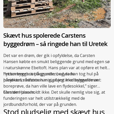
Skævt hus spolerede Carstens
byggedrøm – så ringede han til Uretek
Det var en drøm, der gik i opfyldelse, da Carsten
Hansen købte en smukt beliggende grund med egen sø
i naturskønne Ebeltoft. Hans plan var at opføre et helt
nyt sommerhus på grunden, og da han tog hul på
”Inden byggeriet begyndte, bedyrede
projektet, rådførte han sig først med byggefirmaet:
håndværksmesteren mig, at jeg ikke behøvede en
boreprøve, da han ville lave en flydesokkel,” siger
Carsten Hansen.
Men den plan holdt ikke. Det skulle nemlig vise sig, at
funderingen var helt utilstrækkelig med de
jordbundsforhold, der var på grunden.
Stod pludselig med skævt hus