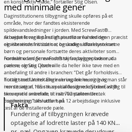
en konstruktiv måde,” fortæller Stig Olsen.
med minimale gener
Daginstitutionens tilbygning skulle opføres på et
område, hvor der fandtes eksisterende
spildevandsledninger i jorden. Med ScrewFast®
skruepæle var det muligt at udføre funderingen præcist
Arbejdet foregik på et afspærret areal ved den
og vibrationsfrit uden at beskadige kloaksystemet.
eksisterende institution, og under udførelsen kunne
børn og personale fortsætte deres aktiviteter som
normalt uden generende støj fra byggepladsen, da
Fordelene ved ScrewFast® skruepæle er svære at
pælene skrues i jorden.
overse, og Stig Olsen ville da heller ikke tøve med en
anbefaling til andre i branchen: ”Det går forholdsvis
hurtigt med at installere skruepælene, og hvis man står
Totalt stod Uretek Engineering for levering og
i en situation, hvor man skal fundere i dybden, vil jeg til
montering af 105 stk. specialdesignede ScrewFast®
hver en tid anbefale, at man kontakter Uretek
skruepæle svarende til i alt 702 pælemeter.
Engineering,” afslutter han.
Funderingen blev udført på 12 arbejdsdage inklusive
Fakta
test af de installerede pæle.
Fundering af tilbygningen krævede
optagelse af lodrette laster på 140 KN
pr. pæl. Opgaven krævede derudover