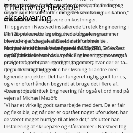
Effektiv og fleksibel
det mindre besværligt at udføre service, fejlfinding og
bedste løsning. Og så er det en fordel, at man har ét
udvidelser. Resultatet er mere fleksibilitet og
single point of contact – det giver nem kommunikation,”
eksekvering
driftssikkerhed med lavere omkostninger.
fortæller han.
Til opgaven i Næstved installerede Uretek Engineering i
Den kombinerede løsning med stålpæle og rammer
alt 120 pælemeter og afsluttede opgaven med
blev udviklet specielt til Eltel. I den forbindelse
montering af de galvaniserede stålrammer til
fremhæver Michael Mezöfi, at samarbejdet
komponenterne, som omfattede BESS, DTS, DC boxe
Michael Mezöfi er ikke længere i tvivl om, at ScrewFast
medprojektlederen hos Uretek Engineering har været
og STS inkl. oliekar.
skruepæle er en særdeles pålidelig løsning og ser også
præget af god sparring og engagement:
et videre potentiale – særligt i brancher, hvor der er tale
om midlertidigt byggeri:
”Jeg vil klart anbefale den her løsning til andre med
lignende projekter. Det har fungeret rigtig godt for os,
og vi er efterhånden begyndt at bruge det i flere af
vores projekter.”
Teamet hos Uretek Engineering får også et ord med på
vejen af Michael Mezöfi:
”Vi har et virkelig godt samarbejde med dem. De er fair
og fleksible, og når der er opstået noget uforudset, har
de været meget hurtige til at løse det,” afslutter han.
Installering af skruepæle og stålrammer i Næstved tog