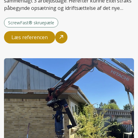
sammenlagt 3 arbejdsdage. Herefter kunne Eltel straks
påbegynde opsætning og idriftsættelse af det nye
anlæg.
ScrewFast® skruepæle
Læs referencen