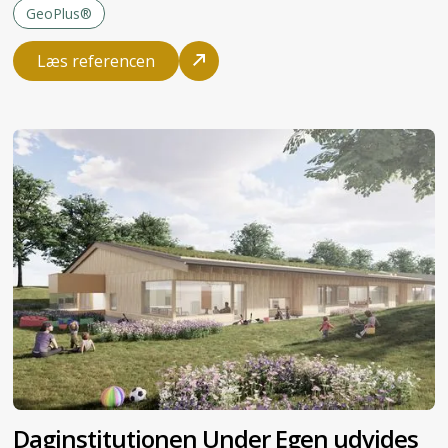
GeoPlus®
Læs referencen
Daginstitutionen Under Egen udvides