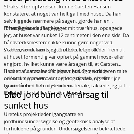
Straks efter opførelsen, kunne Carsten Hansen
konstatere, at noget var helt galt med huset. Da han
selv kiggede nærmere på sagen, gjorde han en
foruroligende opdagelse:
”Efter jeg havde fået bygget mit træråhus, opdagede
jeg, at huset var sunket 12 centimeter i den ene side. Da
håndværksmesteren ikke kunne gøre noget ved
skaden, kontaktede jeg Uretek telefonisk.”
Ved henvendelsen fandt Ureteks projektleder frem til,
at huset formentlig var opført på gammel mose- eller
engjord, hvilket kunne være årsagen til, at Carsten
Hansen nu stod med et skævt hus. Projektlederen talte
”I løbet af samtalen, fik jeg en god og grundig
de forskellige scenarier og løsningsmuligheder
orientering om et eventuelt sagsforløb, og efter jeg
igennem med ham i telefonen.
havde fået en del oplysende materiale, takkede jeg ja til
Blød jordbund var årsag til
forløbet,” fortæller Carsten Hansen.
sunket hus
Ureteks projektleder igangsatte en
jordbundsundersøgelse og geoteknisk analyse af
forholdene på grunden. Undersøgelserne bekræftede