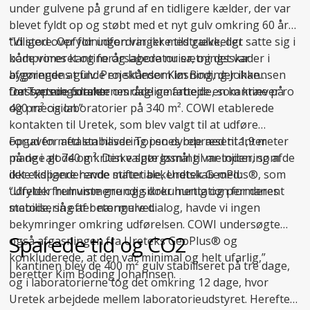
under gulvene på grund af en tidligere kælder, der var
blevet fyldt op og støbt med et nyt gulv omkring 60 år
tidligere. Opfyldningen var ikke tilstrækkeligt
“Vi stod over for udfordringer med gulve, der satte sig i
komprimeret og forårsagede nu sætningsskader i
både vores kantine og laboratorier, og det var
bygningens gulv. Projektleder Kim Boding Johannsen
afgørende at finde en skånsom løsning, der ikke
fra Topsoe udtaler:
forstyrrede forskernes daglige arbejde, som kræver ro
Det sætningsramte område omfattede en kantine på
og præcision.”
400 m² og laboratorier på 340 m². COWI etablerede
kontakten til Uretek, som blev valgt til at udføre
opgaven med stabilisering i en dybde ned til 1,9 meter
Forud for aftalen havde Topsoes repræsentanter
på de i alt 740 m². Den valgte løsning var injicering af
mange gode og kritiske spørgsmål til metoden, som de
det ekspanderende materiale, Uretek GeoPlus®, som
ikke tidligere havde stiftet bekendtskab med:
udfylder hulrummene og sikrer hurtig og permanent
“Uretek fremviste grundig dokumentation for deres
stabilisering af betongulvet.
metode, så efter nærmere dialog, havde vi ingen
bekymringer omkring udførelsen. COWI undersøgte
Sparede tid og CO2
også afgasningen fra Ureteks GeoPlus® og
konkluderede, at den var minimal og helt ufarlig,”
I kantinen blev de 400 m² gulv stabiliseret på tre dage,
beretter Kim Boding Johannsen.
og i laboratorierne tog det omkring 12 dage, hvor
Uretek arbejdede mellem laboratorieudstyret. Herefter