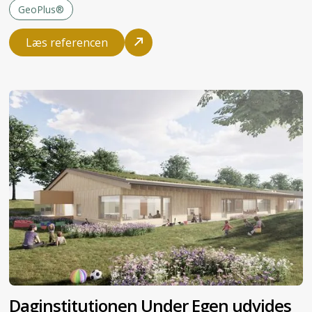
GeoPlus®
Læs referencen
Daginstitutionen Under Egen udvides