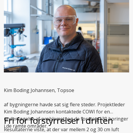
Kim Boding Johannsen, Topsoe
af bygningerne havde sat sig flere steder. Projektleder
Kim Boding Johannsen kontaktede COWI for en
Fri for forstyrrelser i driften
undersøgelse af problemet, og de foretog 130 boringer
i de ramte områder.
Resultaterne viste, at der var mellem 2 og 30 cm luft