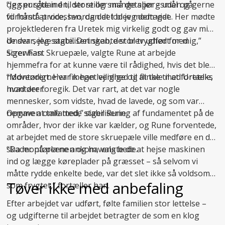
og spurgte ind til store og små detaljer – uden på
“Jeg er sådan én, der stiller mange spørgsmål og gerne
forhånd at vide, hvordan det blev modtaget.
vil forstå processen, og det lod jeg dem vide. Her mødte
projektlederen fra Uretek mig virkelig godt og gav mig
de svar, jeg søgte. Det skabte stor tryghed for mig,”
Under selve stabiliseringen, der blev udført med
siger han.
ScrewFast Skruepæle, valgte Rune at arbejde
hjemmefra for at kunne være til rådighed, hvis det blev
nødvendigt. Her fik han lejlighed til at tale med Ureteks
“Montørerne var meget venlige og flinke til at fortælle,
montører:
hvad der foregik. Det var rart, at det var nogle
mennesker, som vidste, hvad de lavede, og som var
nemme at tale med,” siger Rune.
Opgaven omfattede
stabilisering af fundamentet
på de
områder, hvor der ikke var kælder, og Rune forventede,
at arbejdet med de store skruepæle ville medføre en del
skader på plænen og havens bede.
“Da montørerne ankom, valgte de at hejse maskinen
ind og lægge køreplader på græsset – så selvom vi
måtte rydde enkelte bede, var det slet ikke så voldsomt
Tøver ikke med anbefaling
som frygtet,” fortæller han.
Efter arbejdet var udført, følte familien stor lettelse –
og udgifterne til arbejdet betragter de som en klog