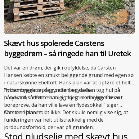
Skævt hus spolerede Carstens
byggedrøm – så ringede han til Uretek
Det var en drøm, der gik i opfyldelse, da Carsten
Hansen købte en smukt beliggende grund med egen sø
i naturskønne Ebeltoft. Hans plan var at opføre et helt
nyt sommerhus på grunden, og da han tog hul på
”Inden byggeriet begyndte, bedyrede
projektet, rådførte han sig først med byggefirmaet:
håndværksmesteren mig, at jeg ikke behøvede en
boreprøve, da han ville lave en flydesokkel,” siger
Carsten Hansen.
Men den plan holdt ikke. Det skulle nemlig vise sig, at
funderingen var helt utilstrækkelig med de
jordbundsforhold, der var på grunden.
Stod pludselig med skævt hus