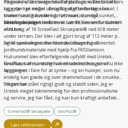
mistanken, da størstedelen af jordlagene bestod af tørv
På grund af det svage randfundament, måtte Uretek
og gytje – et meget uforudsigeligt underlag, som
tage særlige midler i brug for at
efterfundere
huset. I
kræver særlig fundering, hvis man vil undgå
stedet for at hæve den del af huset, som var sunket,
sætningsskader
besluttede projektlederen at sænke den anden halvdel
Efterfunderingen omfattede i alt 39,5 meter fundament
.
af huset.
med brug af 16 ScrewFast Skruepæle® ned til 8 meter
under terræn. Der blev i alt gjort brug af 112 meter pæl
og 16 specialkonsoller til at
Selve sænkningen involverede udsugning af
stabilisere fundamentet
.
jordbundsmateriale med hjælp fra FKSSlamson.
Hulrummet blev efterfølgende opfyldt med Uretek
GeoPlus, som samtidig forbedrede isoleringen af
Resultatet af manøvren var et vandret hus, som nu ikke
bygningen.
længere er i fare for at synke – og en husejer, som nu
endelig kan glæde sig over drømmehuset i de smukke
omgivelser.
”Huset har stået rigtigt godt og stabilt siden. Jeg er
Uretek meget taknemmelig for den professionalisme
og service, jeg har fået, og kan kun kraftigt anbefale
firmaet til andre,” afslutter Carsten Hansen.
ScrewFast® skruepæle
GeoPlus®
Læs referencen