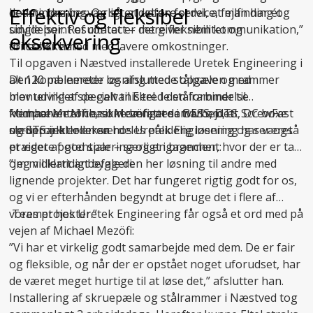
Effektiv og fleksibel
det mindre besværligt at udføre service, fejlfinding og
bedste løsning. Og så er det en fordel, at man har ét
udvidelser. Resultatet er mere fleksibilitet og
single point of contact – det giver nem kommunikation,”
eksekvering
driftssikkerhed med lavere omkostninger.
fortæller han.
Til opgaven i Næstved installerede Uretek Engineering i
Den kombinerede løsning med stålpæle og rammer
alt 120 pælemeter og afsluttede opgaven med
blev udviklet specielt til Eltel. I den forbindelse
montering af de galvaniserede stålrammer til
fremhæver Michael Mezöfi, at samarbejdet
komponenterne, som omfattede BESS, DTS, DC boxe
Michael Mezöfi er ikke længere i tvivl om, at ScrewFast
medprojektlederen hos Uretek Engineering har været
og STS inkl. oliekar.
skruepæle er en særdeles pålidelig løsning og ser også
præget af god sparring og engagement:
et videre potentiale – særligt i brancher, hvor der er tale
om midlertidigt byggeri:
”Jeg vil klart anbefale den her løsning til andre med
lignende projekter. Det har fungeret rigtig godt for os,
og vi er efterhånden begyndt at bruge det i flere af
vores projekter.”
Teamet hos Uretek Engineering får også et ord med på
vejen af Michael Mezöfi:
”Vi har et virkelig godt samarbejde med dem. De er fair
og fleksible, og når der er opstået noget uforudset, har
de været meget hurtige til at løse det,” afslutter han.
Installering af skruepæle og stålrammer i Næstved tog