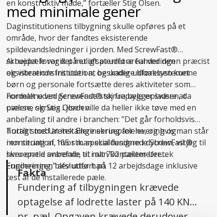
en konstruktiv måde,” fortæller Stig Olsen.
med minimale gener
Daginstitutionens tilbygning skulle opføres på et
område, hvor der fandtes eksisterende
spildevandsledninger i jorden. Med ScrewFast®
skruepæle var det muligt at udføre funderingen præcist
Arbejdet foregik på et afspærret areal ved den
og vibrationsfrit uden at beskadige kloaksystemet.
eksisterende institution, og under udførelsen kunne
børn og personale fortsætte deres aktiviteter som
normalt uden generende støj fra byggepladsen, da
Fordelene ved ScrewFast® skruepæle er svære at
pælene skrues i jorden.
overse, og Stig Olsen ville da heller ikke tøve med en
anbefaling til andre i branchen: ”Det går forholdsvis
hurtigt med at installere skruepælene, og hvis man står
Totalt stod Uretek Engineering for levering og
i en situation, hvor man skal fundere i dybden, vil jeg til
montering af 105 stk. specialdesignede ScrewFast®
hver en tid anbefale, at man kontakter Uretek
skruepæle svarende til i alt 702 pælemeter.
Engineering,” afslutter han.
Funderingen blev udført på 12 arbejdsdage inklusive
Fakta
test af de installerede pæle.
Fundering af tilbygningen krævede
optagelse af lodrette laster på 140 KN
pr. pæl. Opgaven krævede derudover