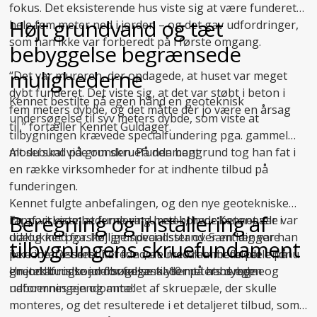
fokus. Det eksisterende hus viste sig at være funderet
Højt grundvand og tæt
hele fem meter ned i jorden – og det gav udfordringer,
som han ikke var forberedt på i første omgang.
bebyggelse begrænsede
mulighederne
“Det var mureren, der opdagede, at huset var meget
dybt funderet. Det viste sig, at det var støbt i beton i
Kennet bestilte på egen hånd en geoteknisk
fem meters dybde, og det måtte der jo være en årsag
undersøgelse til syv meters dybde, som viste at
til,” fortæller Kennet Guldager.
tilbygningen krævede specialfundering pga. gammel
mosebund på grunden. På den baggrund tog han fat i
Alt du skal vide om skruefundament
en række virksomheder for at indhente tilbud på
funderingen.
Kennet fulgte anbefalingen, og den nye geotekniske
Beregning og installering af
En af virksomhederne var Uretek, hvor Kennet var i
rapport viste, at fundering med borede betonpæle var
dialog med forskellige specialister over en længere
udelukket pga. høj grundvandsstand. Samtidig var han
tilbygningens skruefundament
periode. Det resulterede i, at Uretek anbefalede endnu
ikke interesseret i at fundere med rammede pæle på
en
grund af risikoen for følgeskader på hans egen og
Uretek brugte jordbundsanalysen til at beregne
jordbundsundersøgelse
til 10 meters dybde.
naboernes ejendomme:
udformningen og antallet af skruepæle, der skulle
monteres, og det resulterede i et detaljeret tilbud, som