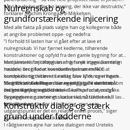
Nulregnskab og
Så vi havde brug for en løsning, der ikke var destruktiv,”
forklarer Joachim Krongaard-Mikkelsen.
grundforstærkende injicering
Med alle fakta på plads valgte han og kollegerne både
at angribe problemet oppe- og nedefra:
”I forhold til lasten har vi gået efter at lave et
nulregnskab. Vi har fjernet kedlerne, tilhørende
konstruktioner og opfyld fra den gamle bygning for at
kompensere for tilføjelsen af den nye etage. Samtidig
Med Uretek’s injiceringsløsning fandt ingeniørerne en
havde vi brug for at eventuelle hulrum mellem
metode, der tillader hovedentreprenøren NCC at
bundplade og det øvre sandlag blev fyldt, og vi havde
komme hurtigt videre til næste fase af renoveringen.
brug for at stabilisere de øvre jordlag. Til det formål
Med
”Grundforstærkningen har egentlig bare været en
Uretek GeoPlus
er der nemlig ingen ventetid, som
brugte vi injicering af Uretek GeoPlus for at undgå
det er tilfældet med beton.
mellemregning – det er ikke et kæmpe udstyrsstykke.
bevægelser og sætningsskader i konstruktionen.”
Bygningerne rummer et stort areal, så Uretek skal lave
Konstruktiv dialog og stærk
fortæller han.
virkelig mange huller til injicering, men som
udgangspunkt er det en relativt enkel proces,” siger
grund under fødderne
Joachim Krongaard-Mikkelsen.
I rådgiverens øjne har selve dialogen med Ureteks