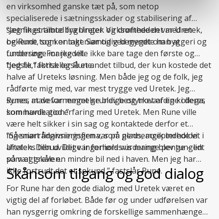
en virksomhed ganske tæt på, som netop
specialiserede i
sætningsskader
og stabilisering af
sætningsramte bygninger. Virksomheden var Uretek,
“Jeg fik et tilbud fra Uretek og drøftede det med en
og Rune tog kontakt. Samtidig begyndte han at
bekendt, som er ingeniør og ved meget om byggeri og
undersøge markedet.
fundering. For jeg ville ikke bare tage den første og
bedste,” fortæller Rune.
“Jeg fik faktisk også et andet tilbud, der kun kostede det
halve af Ureteks løsning. Men både jeg og de folk, jeg
rådførte mig med, var mest trygge ved Uretek. Jeg
synes, at de var meget grundige og troværdige i deres
Runes mavefornemmelse blev bestyrket af en kollega,
kommunikation.”
som havde god erfaring med Uretek. Men Rune ville
være helt sikker i sin sag og kontaktede derfor et
ingeniørrådgivningsfirma, som gennemgik indholdet i
“Så snart finansieringen var på plads, accepterede vi
aftalen. Den uvildige ingeniørs vurdering blev tungen
Ureteks tilbud. Det var forholdsvis mange penge – lidt
på vægtskålen.
som at grave en mindre bil ned i haven. Men jeg har
Skånsom tilgang og god dialog
ikke fortrudt det et sekund,” fastslår Rune.
For Rune har den gode dialog med Uretek været en
vigtig del af forløbet. Både før og under udførelsen var
han nysgerrig omkring de forskellige sammenhænge