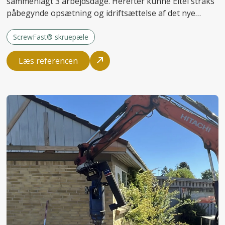
sammenlagt 3 arbejdsdage. Herefter kunne Eltel straks
påbegynde opsætning og idriftsættelse af det nye
anlæg.
ScrewFast® skruepæle
Læs referencen