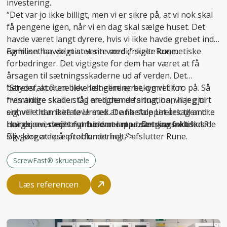
investering.
“Det var jo ikke billigt, men vi er sikre på, at vi nok skal
få pengene igen, når vi en dag skal sælge huset. Det
havde været langt dyrere, hvis vi ikke havde grebet ind
og huset havde mistet sin værdi,” siger Rune.
Familien har valgt at vente med enkelte kosmetiske
forbedringer. Det vigtigste for dem har været at få
årsagen til sætningsskaderne ud af verden. Det
betyder, at Rune ikke længere er bekymret for
“Stressfaktoren blev helt elimineret, og vi fik ro på. Så
fremtidige skader. Og med den erfaring, han har gjort
hvis andre skulle stå i en lignende situation, vil jeg til
sig, ville han ikke tøve med at anbefale Uretek til andre
enhver tid anbefale Uretek. De fik stoppet årsagen til
boligejere, der har problemer med sætningsskader.
revnerne i stedet for bare at lappe. Det
Har du overvejet nyt fundament under gammelt hus?
kan
faktisk lade
sig gøre at løse problemet helt,” afslutter Rune.
Bliv klogere på
efterfundering >>
ScrewFast® skruepæle
Læs referencen