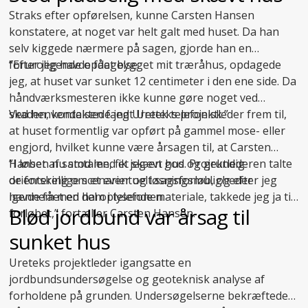
Straks efter opførelsen, kunne Carsten Hansen
konstatere, at noget var helt galt med huset. Da han
selv kiggede nærmere på sagen, gjorde han en
foruroligende opdagelse:
”Efter jeg havde fået bygget mit træråhus, opdagede
jeg, at huset var sunket 12 centimeter i den ene side. Da
håndværksmesteren ikke kunne gøre noget ved
skaden, kontaktede jeg Uretek telefonisk.”
Ved henvendelsen fandt Ureteks projektleder frem til,
at huset formentlig var opført på gammel mose- eller
engjord, hvilket kunne være årsagen til, at Carsten
Hansen nu stod med et skævt hus. Projektlederen talte
”I løbet af samtalen, fik jeg en god og grundig
de forskellige scenarier og løsningsmuligheder
orientering om et eventuelt sagsforløb, og efter jeg
igennem med ham i telefonen.
havde fået en del oplysende materiale, takkede jeg ja til
Blød jordbund var årsag til
forløbet,” fortæller Carsten Hansen.
sunket hus
Ureteks projektleder igangsatte en
jordbundsundersøgelse og geoteknisk analyse af
forholdene på grunden. Undersøgelserne bekræftede