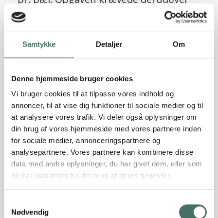
10 stk. skråpæle til optagelse af
vandrette laster, beregnet til i alt 150
ScrewFast® skruepæle
KN på tværs af bygningen og i alt 70 KN
Samtykke
Detaljer
Om
Læs referencen
på langs.
Denne hjemmeside bruger cookies
Vi bruger cookies til at tilpasse vores indhold og
annoncer, til at vise dig funktioner til sociale medier og til
at analysere vores trafik. Vi deler også oplysninger om
din brug af vores hjemmeside med vores partnere inden
for sociale medier, annonceringspartnere og
analysepartnere. Vores partnere kan kombinere disse
data med andre oplysninger, du har givet dem, eller som
de har indsamlet fra din brug af deres tjenester.
Sætningsskader truede
Samtykkevalg
patriciervillaens værdi, men Rune
Nødvendig