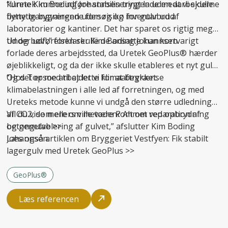
kunne Kim Boding Johannsen trygt lade medarbejderne
“Uretek kunne udføre stabiliseringen uden at vi skulle
benytte bygningen uden risiko for gulvbrud.
flytte igangværende forsøg og inventar ud af
laboratorier og kantiner. Det har sparet os rigtig meget
tid og bøvl,” forklarer Kim Boding Johannsen.
Under udførelsen skulle de ansatte kun kortvarigt
forlade deres arbejdssted, da Uretek GeoPlus® hærder
øjeblikkeligt, og da der ikke skulle etableres et nyt gulv.
Og det er med til at lette klimaaftrykket.
“Hos Topsoe arbejder vi for at begrænse
klimabelastningen i alle led af forretningen, og med
Ureteks metode kunne vi undgå den større udledning
af CO2, som ellers ville være kommet ved opbrydning
Vil du vide mere om metoden? Alt om
reparation af
og genetablering af gulvet,” afslutter Kim Boding
betongulve
>>
Johannsen.
Læs også artiklen om Bryggeriet Vestfyen:
Fik stabilt
lagergulv med Uretek GeoPlus
>>
GeoPlus®
Læs referencen