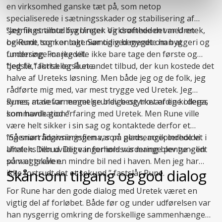
en virksomhed ganske tæt på, som netop
specialiserede i
sætningsskader
og stabilisering af
sætningsramte bygninger. Virksomheden var Uretek,
“Jeg fik et tilbud fra Uretek og drøftede det med en
og Rune tog kontakt. Samtidig begyndte han at
bekendt, som er ingeniør og ved meget om byggeri og
undersøge markedet.
fundering. For jeg ville ikke bare tage den første og
bedste,” fortæller Rune.
“Jeg fik faktisk også et andet tilbud, der kun kostede det
halve af Ureteks løsning. Men både jeg og de folk, jeg
rådførte mig med, var mest trygge ved Uretek. Jeg
synes, at de var meget grundige og troværdige i deres
Runes mavefornemmelse blev bestyrket af en kollega,
kommunikation.”
som havde god erfaring med Uretek. Men Rune ville
være helt sikker i sin sag og kontaktede derfor et
ingeniørrådgivningsfirma, som gennemgik indholdet i
“Så snart finansieringen var på plads, accepterede vi
aftalen. Den uvildige ingeniørs vurdering blev tungen
Ureteks tilbud. Det var forholdsvis mange penge – lidt
på vægtskålen.
som at grave en mindre bil ned i haven. Men jeg har
Skånsom tilgang og god dialog
ikke fortrudt det et sekund,” fastslår Rune.
For Rune har den gode dialog med Uretek været en
vigtig del af forløbet. Både før og under udførelsen var
han nysgerrig omkring de forskellige sammenhænge