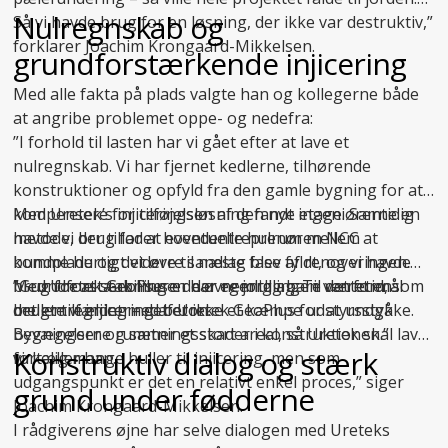
Nulregnskab og
Så vi havde brug for en løsning, der ikke var destruktiv,”
forklarer Joachim Krongaard-Mikkelsen.
grundforstærkende injicering
Med alle fakta på plads valgte han og kollegerne både
at angribe problemet oppe- og nedefra:
”I forhold til lasten har vi gået efter at lave et
nulregnskab. Vi har fjernet kedlerne, tilhørende
konstruktioner og opfyld fra den gamle bygning for at
kompensere for tilføjelsen af den nye etage. Samtidig
Med Uretek’s injiceringsløsning fandt ingeniørerne en
havde vi brug for at eventuelle hulrum mellem
metode, der tillader hovedentreprenøren NCC at
bundplade og det øvre sandlag blev fyldt, og vi havde
komme hurtigt videre til næste fase af renoveringen.
brug for at stabilisere de øvre jordlag. Til det formål
Med
”Grundforstærkningen har egentlig bare været en
Uretek GeoPlus
er der nemlig ingen ventetid, som
brugte vi injicering af Uretek GeoPlus for at undgå
det er tilfældet med beton.
mellemregning – det er ikke et kæmpe udstyrsstykke.
bevægelser og sætningsskader i konstruktionen.”
Bygningerne rummer et stort areal, så Uretek skal lave
Konstruktiv dialog og stærk
fortæller han.
virkelig mange huller til injicering, men som
udgangspunkt er det en relativt enkel proces,” siger
grund under fødderne
Joachim Krongaard-Mikkelsen.
I rådgiverens øjne har selve dialogen med Ureteks