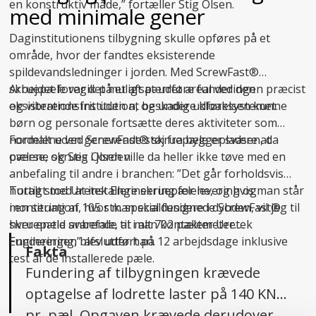
en konstruktiv måde,” fortæller Stig Olsen.
med minimale gener
Daginstitutionens tilbygning skulle opføres på et
område, hvor der fandtes eksisterende
spildevandsledninger i jorden. Med ScrewFast®
skruepæle var det muligt at udføre funderingen præcist
Arbejdet foregik på et afspærret areal ved den
og vibrationsfrit uden at beskadige kloaksystemet.
eksisterende institution, og under udførelsen kunne
børn og personale fortsætte deres aktiviteter som
normalt uden generende støj fra byggepladsen, da
Fordelene ved ScrewFast® skruepæle er svære at
pælene skrues i jorden.
overse, og Stig Olsen ville da heller ikke tøve med en
anbefaling til andre i branchen: ”Det går forholdsvis
hurtigt med at installere skruepælene, og hvis man står
Totalt stod Uretek Engineering for levering og
i en situation, hvor man skal fundere i dybden, vil jeg til
montering af 105 stk. specialdesignede ScrewFast®
hver en tid anbefale, at man kontakter Uretek
skruepæle svarende til i alt 702 pælemeter.
Engineering,” afslutter han.
Funderingen blev udført på 12 arbejdsdage inklusive
Fakta
test af de installerede pæle.
Fundering af tilbygningen krævede
optagelse af lodrette laster på 140 KN
pr. pæl. Opgaven krævede derudover