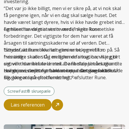
investering.
“Det var jo ikke billigt, men vi er sikre på, at vi nok skal
få pengene igen, når vi en dag skal sælge huset. Det
havde været langt dyrere, hvis vi ikke havde grebet ind
og huset havde mistet sin værdi,” siger Rune.
Familien har valgt at vente med enkelte kosmetiske
forbedringer. Det vigtigste for dem har været at få
årsagen til sætningsskaderne ud af verden. Det
betyder, at Rune ikke længere er bekymret for
“Stressfaktoren blev helt elimineret, og vi fik ro på. Så
fremtidige skader. Og med den erfaring, han har gjort
hvis andre skulle stå i en lignende situation, vil jeg til
sig, ville han ikke tøve med at anbefale Uretek til andre
enhver tid anbefale Uretek. De fik stoppet årsagen til
boligejere, der har problemer med sætningsskader.
revnerne i stedet for bare at lappe. Det
Har du overvejet nyt fundament under gammelt hus?
kan
faktisk lade
sig gøre at løse problemet helt,” afslutter Rune.
Bliv klogere på
efterfundering >>
ScrewFast® skruepæle
Læs referencen