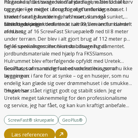
mistanken, da størstedelen af jordlagene bestod af tørv
På grund af det svage randfundament, måtte Uretek
og gytje – et meget uforudsigeligt underlag, som
tage særlige midler i brug for at
efterfundere
huset. I
kræver særlig fundering, hvis man vil undgå
stedet for at hæve den del af huset, som var sunket,
sætningsskader
besluttede projektlederen at sænke den anden halvdel
Efterfunderingen omfattede i alt 39,5 meter fundament
.
af huset.
med brug af 16 ScrewFast Skruepæle® ned til 8 meter
under terræn. Der blev i alt gjort brug af 112 meter pæl
og 16 specialkonsoller til at
Selve sænkningen involverede udsugning af
stabilisere fundamentet
.
jordbundsmateriale med hjælp fra FKSSlamson.
Hulrummet blev efterfølgende opfyldt med Uretek
GeoPlus, som samtidig forbedrede isoleringen af
Resultatet af manøvren var et vandret hus, som nu ikke
bygningen.
længere er i fare for at synke – og en husejer, som nu
endelig kan glæde sig over drømmehuset i de smukke
omgivelser.
”Huset har stået rigtigt godt og stabilt siden. Jeg er
Uretek meget taknemmelig for den professionalisme
og service, jeg har fået, og kan kun kraftigt anbefale
firmaet til andre,” afslutter Carsten Hansen.
ScrewFast® skruepæle
GeoPlus®
Læs referencen