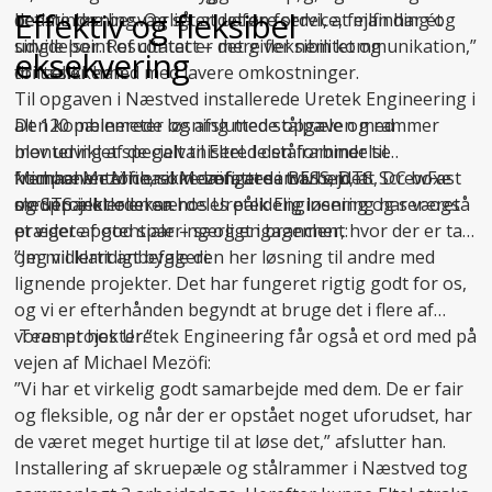
Effektiv og fleksibel
det mindre besværligt at udføre service, fejlfinding og
bedste løsning. Og så er det en fordel, at man har ét
udvidelser. Resultatet er mere fleksibilitet og
single point of contact – det giver nem kommunikation,”
eksekvering
driftssikkerhed med lavere omkostninger.
fortæller han.
Til opgaven i Næstved installerede Uretek Engineering i
Den kombinerede løsning med stålpæle og rammer
alt 120 pælemeter og afsluttede opgaven med
blev udviklet specielt til Eltel. I den forbindelse
montering af de galvaniserede stålrammer til
fremhæver Michael Mezöfi, at samarbejdet
komponenterne, som omfattede BESS, DTS, DC boxe
Michael Mezöfi er ikke længere i tvivl om, at ScrewFast
medprojektlederen hos Uretek Engineering har været
og STS inkl. oliekar.
skruepæle er en særdeles pålidelig løsning og ser også
præget af god sparring og engagement:
et videre potentiale – særligt i brancher, hvor der er tale
om midlertidigt byggeri:
”Jeg vil klart anbefale den her løsning til andre med
lignende projekter. Det har fungeret rigtig godt for os,
og vi er efterhånden begyndt at bruge det i flere af
vores projekter.”
Teamet hos Uretek Engineering får også et ord med på
vejen af Michael Mezöfi:
”Vi har et virkelig godt samarbejde med dem. De er fair
og fleksible, og når der er opstået noget uforudset, har
de været meget hurtige til at løse det,” afslutter han.
Installering af skruepæle og stålrammer i Næstved tog