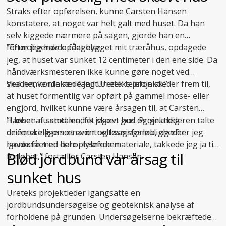
Straks efter opførelsen, kunne Carsten Hansen
konstatere, at noget var helt galt med huset. Da han
selv kiggede nærmere på sagen, gjorde han en
foruroligende opdagelse:
”Efter jeg havde fået bygget mit træråhus, opdagede
jeg, at huset var sunket 12 centimeter i den ene side. Da
håndværksmesteren ikke kunne gøre noget ved
skaden, kontaktede jeg Uretek telefonisk.”
Ved henvendelsen fandt Ureteks projektleder frem til,
at huset formentlig var opført på gammel mose- eller
engjord, hvilket kunne være årsagen til, at Carsten
Hansen nu stod med et skævt hus. Projektlederen talte
”I løbet af samtalen, fik jeg en god og grundig
de forskellige scenarier og løsningsmuligheder
orientering om et eventuelt sagsforløb, og efter jeg
igennem med ham i telefonen.
havde fået en del oplysende materiale, takkede jeg ja til
Blød jordbund var årsag til
forløbet,” fortæller Carsten Hansen.
sunket hus
Ureteks projektleder igangsatte en
jordbundsundersøgelse og geoteknisk analyse af
forholdene på grunden. Undersøgelserne bekræftede