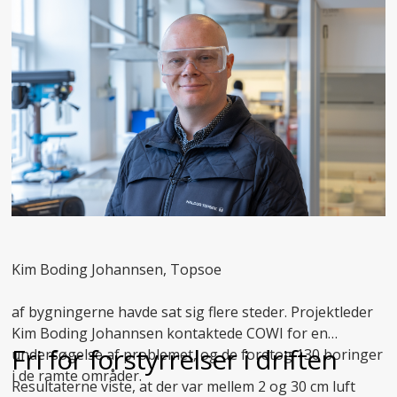
Kim Boding Johannsen, Topsoe
af bygningerne havde sat sig flere steder. Projektleder
Kim Boding Johannsen kontaktede COWI for en
Fri for forstyrrelser i driften
undersøgelse af problemet, og de foretog 130 boringer
i de ramte områder.
Resultaterne viste, at der var mellem 2 og 30 cm luft