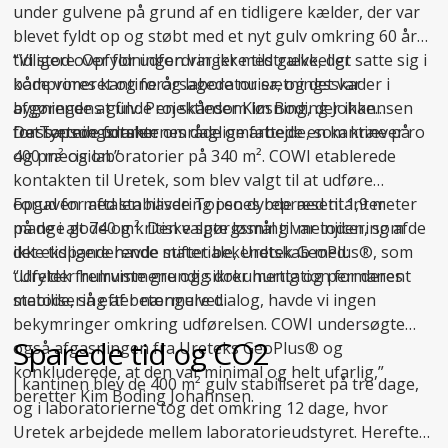
under gulvene på grund af en tidligere kælder, der var
blevet fyldt op og støbt med et nyt gulv omkring 60 år
tidligere. Opfyldningen var ikke tilstrækkeligt
“Vi stod over for udfordringer med gulve, der satte sig i
komprimeret og forårsagede nu sætningsskader i
både vores kantine og laboratorier, og det var
bygningens gulv. Projektleder Kim Boding Johannsen
afgørende at finde en skånsom løsning, der ikke
fra Topsoe udtaler:
forstyrrede forskernes daglige arbejde, som kræver ro
Det sætningsramte område omfattede en kantine på
og præcision.”
400 m² og laboratorier på 340 m². COWI etablerede
kontakten til Uretek, som blev valgt til at udføre
opgaven med stabilisering i en dybde ned til 1,9 meter
Forud for aftalen havde Topsoes repræsentanter
på de i alt 740 m². Den valgte løsning var injicering af
mange gode og kritiske spørgsmål til metoden, som de
det ekspanderende materiale, Uretek GeoPlus®, som
ikke tidligere havde stiftet bekendtskab med:
udfylder hulrummene og sikrer hurtig og permanent
“Uretek fremviste grundig dokumentation for deres
stabilisering af betongulvet.
metode, så efter nærmere dialog, havde vi ingen
bekymringer omkring udførelsen. COWI undersøgte
Sparede tid og CO2
også afgasningen fra Ureteks GeoPlus® og
konkluderede, at den var minimal og helt ufarlig,”
I kantinen blev de 400 m² gulv stabiliseret på tre dage,
beretter Kim Boding Johannsen.
og i laboratorierne tog det omkring 12 dage, hvor
Uretek arbejdede mellem laboratorieudstyret. Herefter