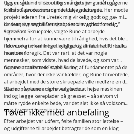
og spurgte ind til store og små detaljer – uden på
“Jeg er sådan én, der stiller mange spørgsmål og gerne
forhånd at vide, hvordan det blev modtaget.
vil forstå processen, og det lod jeg dem vide. Her mødte
projektlederen fra Uretek mig virkelig godt og gav mig
de svar, jeg søgte. Det skabte stor tryghed for mig,”
Under selve stabiliseringen, der blev udført med
siger han.
ScrewFast Skruepæle, valgte Rune at arbejde
hjemmefra for at kunne være til rådighed, hvis det blev
nødvendigt. Her fik han lejlighed til at tale med Ureteks
“Montørerne var meget venlige og flinke til at fortælle,
montører:
hvad der foregik. Det var rart, at det var nogle
mennesker, som vidste, hvad de lavede, og som var
nemme at tale med,” siger Rune.
Opgaven omfattede
stabilisering af fundamentet
på de
områder, hvor der ikke var kælder, og Rune forventede,
at arbejdet med de store skruepæle ville medføre en del
skader på plænen og havens bede.
“Da montørerne ankom, valgte de at hejse maskinen
ind og lægge køreplader på græsset – så selvom vi
måtte rydde enkelte bede, var det slet ikke så voldsomt
Tøver ikke med anbefaling
som frygtet,” fortæller han.
Efter arbejdet var udført, følte familien stor lettelse –
og udgifterne til arbejdet betragter de som en klog