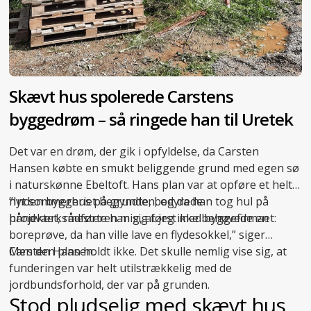
Skævt hus spolerede Carstens
byggedrøm – så ringede han til Uretek
Det var en drøm, der gik i opfyldelse, da Carsten
Hansen købte en smukt beliggende grund med egen sø
i naturskønne Ebeltoft. Hans plan var at opføre et helt
nyt sommerhus på grunden, og da han tog hul på
”Inden byggeriet begyndte, bedyrede
projektet, rådførte han sig først med byggefirmaet:
håndværksmesteren mig, at jeg ikke behøvede en
boreprøve, da han ville lave en flydesokkel,” siger
Carsten Hansen.
Men den plan holdt ikke. Det skulle nemlig vise sig, at
funderingen var helt utilstrækkelig med de
jordbundsforhold, der var på grunden.
Stod pludselig med skævt hus