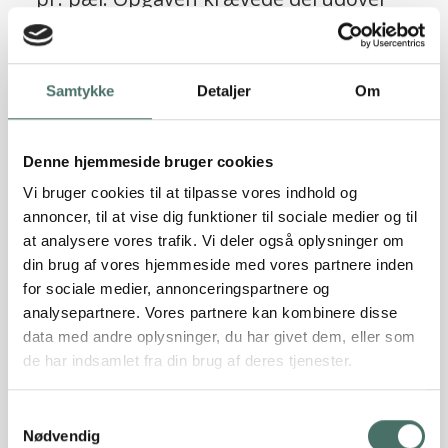
10 stk. skråpæle til optagelse af
vandrette laster, beregnet til i alt 150
ScrewFast® skruepæle
KN på tværs af bygningen og i alt 70 KN
Samtykke
Detaljer
Om
Læs referencen
på langs.
Denne hjemmeside bruger cookies
Vi bruger cookies til at tilpasse vores indhold og
annoncer, til at vise dig funktioner til sociale medier og til
at analysere vores trafik. Vi deler også oplysninger om
din brug af vores hjemmeside med vores partnere inden
for sociale medier, annonceringspartnere og
analysepartnere. Vores partnere kan kombinere disse
data med andre oplysninger, du har givet dem, eller som
de har indsamlet fra din brug af deres tjenester.
Sætningsskader truede
Samtykkevalg
patriciervillaens værdi, men Rune
Nødvendig