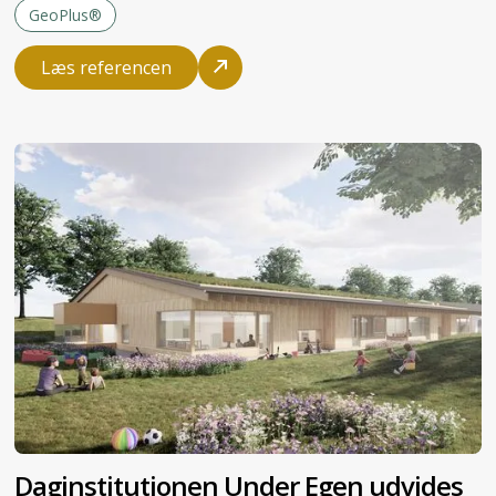
GeoPlus®
Læs referencen
Daginstitutionen Under Egen udvides