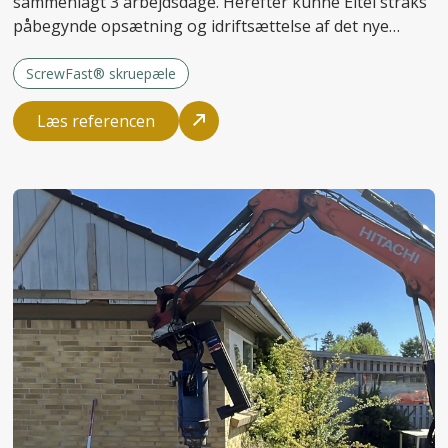
sammenlagt 3 arbejdsdage. Herefter kunne Eltel straks
påbegynde opsætning og idriftsættelse af det nye
anlæg.
ScrewFast® skruepæle
Læs referencen