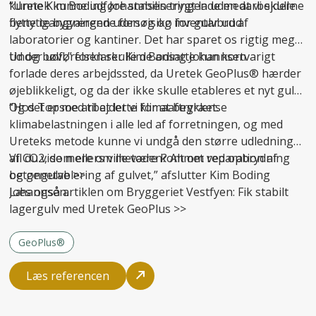
kunne Kim Boding Johannsen trygt lade medarbejderne
“Uretek kunne udføre stabiliseringen uden at vi skulle
benytte bygningen uden risiko for gulvbrud.
flytte igangværende forsøg og inventar ud af
laboratorier og kantiner. Det har sparet os rigtig meget
tid og bøvl,” forklarer Kim Boding Johannsen.
Under udførelsen skulle de ansatte kun kortvarigt
forlade deres arbejdssted, da Uretek GeoPlus® hærder
øjeblikkeligt, og da der ikke skulle etableres et nyt gulv.
Og det er med til at lette klimaaftrykket.
“Hos Topsoe arbejder vi for at begrænse
klimabelastningen i alle led af forretningen, og med
Ureteks metode kunne vi undgå den større udledning
af CO2, som ellers ville være kommet ved opbrydning
Vil du vide mere om metoden? Alt om
reparation af
og genetablering af gulvet,” afslutter Kim Boding
betongulve
>>
Johannsen.
Læs også artiklen om Bryggeriet Vestfyen:
Fik stabilt
lagergulv med Uretek GeoPlus
>>
GeoPlus®
Læs referencen