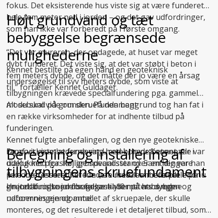
fokus. Det eksisterende hus viste sig at være funderet
Højt grundvand og tæt
hele fem meter ned i jorden – og det gav udfordringer,
som han ikke var forberedt på i første omgang.
bebyggelse begrænsede
mulighederne
“Det var mureren, der opdagede, at huset var meget
dybt funderet. Det viste sig, at det var støbt i beton i
Kennet bestilte på egen hånd en geoteknisk
fem meters dybde, og det måtte der jo være en årsag
undersøgelse til syv meters dybde, som viste at
til,” fortæller Kennet Guldager.
tilbygningen krævede specialfundering pga. gammel
mosebund på grunden. På den baggrund tog han fat i
Alt du skal vide om skruefundament
en række virksomheder for at indhente tilbud på
funderingen.
Kennet fulgte anbefalingen, og den nye geotekniske
Beregning og installering af
En af virksomhederne var Uretek, hvor Kennet var i
rapport viste, at fundering med borede betonpæle var
dialog med forskellige specialister over en længere
udelukket pga. høj grundvandsstand. Samtidig var han
tilbygningens skruefundament
periode. Det resulterede i, at Uretek anbefalede endnu
ikke interesseret i at fundere med rammede pæle på
en
grund af risikoen for følgeskader på hans egen og
Uretek brugte jordbundsanalysen til at beregne
jordbundsundersøgelse
til 10 meters dybde.
naboernes ejendomme:
udformningen og antallet af skruepæle, der skulle
monteres, og det resulterede i et detaljeret tilbud, som