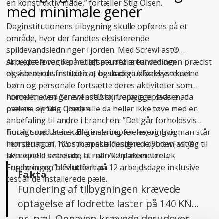
en konstruktiv måde,” fortæller Stig Olsen.
med minimale gener
Daginstitutionens tilbygning skulle opføres på et
område, hvor der fandtes eksisterende
spildevandsledninger i jorden. Med ScrewFast®
skruepæle var det muligt at udføre funderingen præcist
Arbejdet foregik på et afspærret areal ved den
og vibrationsfrit uden at beskadige kloaksystemet.
eksisterende institution, og under udførelsen kunne
børn og personale fortsætte deres aktiviteter som
normalt uden generende støj fra byggepladsen, da
Fordelene ved ScrewFast® skruepæle er svære at
pælene skrues i jorden.
overse, og Stig Olsen ville da heller ikke tøve med en
anbefaling til andre i branchen: ”Det går forholdsvis
hurtigt med at installere skruepælene, og hvis man står
Totalt stod Uretek Engineering for levering og
i en situation, hvor man skal fundere i dybden, vil jeg til
montering af 105 stk. specialdesignede ScrewFast®
hver en tid anbefale, at man kontakter Uretek
skruepæle svarende til i alt 702 pælemeter.
Engineering,” afslutter han.
Funderingen blev udført på 12 arbejdsdage inklusive
Fakta
test af de installerede pæle.
Fundering af tilbygningen krævede
optagelse af lodrette laster på 140 KN
pr. pæl. Opgaven krævede derudover