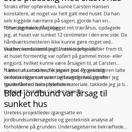
Straks efter opførelsen, kunne Carsten Hansen
konstatere, at noget var helt galt med huset. Da han
selv kiggede nærmere på sagen, gjorde han en
foruroligende opdagelse:
”Efter jeg havde fået bygget mit træråhus, opdagede
jeg, at huset var sunket 12 centimeter i den ene side. Da
håndværksmesteren ikke kunne gøre noget ved
skaden, kontaktede jeg Uretek telefonisk.”
Ved henvendelsen fandt Ureteks projektleder frem til,
at huset formentlig var opført på gammel mose- eller
engjord, hvilket kunne være årsagen til, at Carsten
Hansen nu stod med et skævt hus. Projektlederen talte
”I løbet af samtalen, fik jeg en god og grundig
de forskellige scenarier og løsningsmuligheder
orientering om et eventuelt sagsforløb, og efter jeg
igennem med ham i telefonen.
havde fået en del oplysende materiale, takkede jeg ja til
Blød jordbund var årsag til
forløbet,” fortæller Carsten Hansen.
sunket hus
Ureteks projektleder igangsatte en
jordbundsundersøgelse og geoteknisk analyse af
forholdene på grunden. Undersøgelserne bekræftede