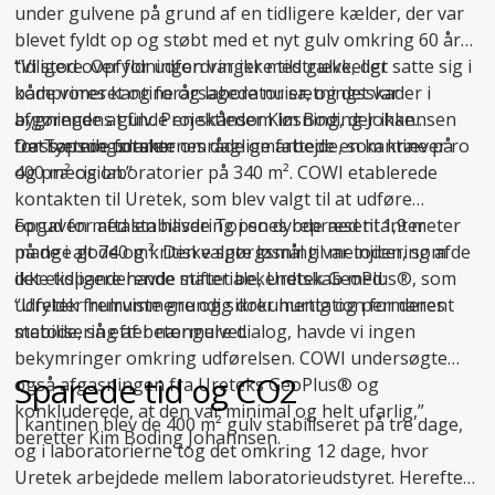
under gulvene på grund af en tidligere kælder, der var
blevet fyldt op og støbt med et nyt gulv omkring 60 år
tidligere. Opfyldningen var ikke tilstrækkeligt
“Vi stod over for udfordringer med gulve, der satte sig i
komprimeret og forårsagede nu sætningsskader i
både vores kantine og laboratorier, og det var
bygningens gulv. Projektleder Kim Boding Johannsen
afgørende at finde en skånsom løsning, der ikke
fra Topsoe udtaler:
forstyrrede forskernes daglige arbejde, som kræver ro
Det sætningsramte område omfattede en kantine på
og præcision.”
400 m² og laboratorier på 340 m². COWI etablerede
kontakten til Uretek, som blev valgt til at udføre
opgaven med stabilisering i en dybde ned til 1,9 meter
Forud for aftalen havde Topsoes repræsentanter
på de i alt 740 m². Den valgte løsning var injicering af
mange gode og kritiske spørgsmål til metoden, som de
det ekspanderende materiale, Uretek GeoPlus®, som
ikke tidligere havde stiftet bekendtskab med:
udfylder hulrummene og sikrer hurtig og permanent
“Uretek fremviste grundig dokumentation for deres
stabilisering af betongulvet.
metode, så efter nærmere dialog, havde vi ingen
bekymringer omkring udførelsen. COWI undersøgte
Sparede tid og CO2
også afgasningen fra Ureteks GeoPlus® og
konkluderede, at den var minimal og helt ufarlig,”
I kantinen blev de 400 m² gulv stabiliseret på tre dage,
beretter Kim Boding Johannsen.
og i laboratorierne tog det omkring 12 dage, hvor
Uretek arbejdede mellem laboratorieudstyret. Herefter