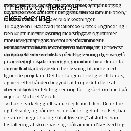
Effektiv og fleksibel
det mindre besværligt at udføre service, fejlfinding og
bedste løsning. Og så er det en fordel, at man har ét
udvidelser. Resultatet er mere fleksibilitet og
single point of contact – det giver nem kommunikation,”
eksekvering
driftssikkerhed med lavere omkostninger.
fortæller han.
Til opgaven i Næstved installerede Uretek Engineering i
Den kombinerede løsning med stålpæle og rammer
alt 120 pælemeter og afsluttede opgaven med
blev udviklet specielt til Eltel. I den forbindelse
montering af de galvaniserede stålrammer til
fremhæver Michael Mezöfi, at samarbejdet
komponenterne, som omfattede BESS, DTS, DC boxe
Michael Mezöfi er ikke længere i tvivl om, at ScrewFast
medprojektlederen hos Uretek Engineering har været
og STS inkl. oliekar.
skruepæle er en særdeles pålidelig løsning og ser også
præget af god sparring og engagement:
et videre potentiale – særligt i brancher, hvor der er tale
om midlertidigt byggeri:
”Jeg vil klart anbefale den her løsning til andre med
lignende projekter. Det har fungeret rigtig godt for os,
og vi er efterhånden begyndt at bruge det i flere af
vores projekter.”
Teamet hos Uretek Engineering får også et ord med på
vejen af Michael Mezöfi:
”Vi har et virkelig godt samarbejde med dem. De er fair
og fleksible, og når der er opstået noget uforudset, har
de været meget hurtige til at løse det,” afslutter han.
Installering af skruepæle og stålrammer i Næstved tog