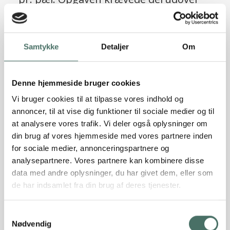
10 stk. skråpæle til optagelse af
vandrette laster, beregnet til i alt 150
ScrewFast® skruepæle
KN på tværs af bygningen og i alt 70 KN
Samtykke
Detaljer
Om
Læs referencen
på langs.
Denne hjemmeside bruger cookies
Vi bruger cookies til at tilpasse vores indhold og
annoncer, til at vise dig funktioner til sociale medier og til
at analysere vores trafik. Vi deler også oplysninger om
din brug af vores hjemmeside med vores partnere inden
for sociale medier, annonceringspartnere og
analysepartnere. Vores partnere kan kombinere disse
data med andre oplysninger, du har givet dem, eller som
de har indsamlet fra din brug af deres tjenester.
Sætningsskader truede
Samtykkevalg
patriciervillaens værdi, men Rune
Nødvendig