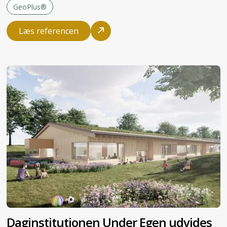
GeoPlus®
Læs referencen
Daginstitutionen Under Egen udvides