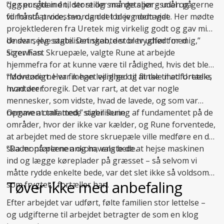
og spurgte ind til store og små detaljer – uden på
“Jeg er sådan én, der stiller mange spørgsmål og gerne
forhånd at vide, hvordan det blev modtaget.
vil forstå processen, og det lod jeg dem vide. Her mødte
projektlederen fra Uretek mig virkelig godt og gav mig
de svar, jeg søgte. Det skabte stor tryghed for mig,”
Under selve stabiliseringen, der blev udført med
siger han.
ScrewFast Skruepæle, valgte Rune at arbejde
hjemmefra for at kunne være til rådighed, hvis det blev
nødvendigt. Her fik han lejlighed til at tale med Ureteks
“Montørerne var meget venlige og flinke til at fortælle,
montører:
hvad der foregik. Det var rart, at det var nogle
mennesker, som vidste, hvad de lavede, og som var
nemme at tale med,” siger Rune.
Opgaven omfattede
stabilisering af fundamentet
på de
områder, hvor der ikke var kælder, og Rune forventede,
at arbejdet med de store skruepæle ville medføre en del
skader på plænen og havens bede.
“Da montørerne ankom, valgte de at hejse maskinen
ind og lægge køreplader på græsset – så selvom vi
måtte rydde enkelte bede, var det slet ikke så voldsomt
Tøver ikke med anbefaling
som frygtet,” fortæller han.
Efter arbejdet var udført, følte familien stor lettelse –
og udgifterne til arbejdet betragter de som en klog