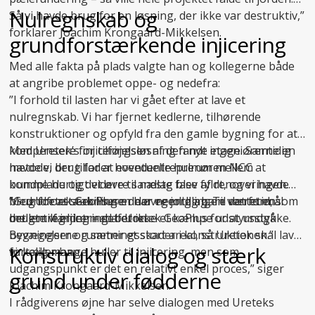
Nulregnskab og
Så vi havde brug for en løsning, der ikke var destruktiv,”
forklarer Joachim Krongaard-Mikkelsen.
grundforstærkende injicering
Med alle fakta på plads valgte han og kollegerne både
at angribe problemet oppe- og nedefra:
”I forhold til lasten har vi gået efter at lave et
nulregnskab. Vi har fjernet kedlerne, tilhørende
konstruktioner og opfyld fra den gamle bygning for at
kompensere for tilføjelsen af den nye etage. Samtidig
Med Uretek’s injiceringsløsning fandt ingeniørerne en
havde vi brug for at eventuelle hulrum mellem
metode, der tillader hovedentreprenøren NCC at
bundplade og det øvre sandlag blev fyldt, og vi havde
komme hurtigt videre til næste fase af renoveringen.
brug for at stabilisere de øvre jordlag. Til det formål
Med
”Grundforstærkningen har egentlig bare været en
Uretek GeoPlus
er der nemlig ingen ventetid, som
brugte vi injicering af Uretek GeoPlus for at undgå
det er tilfældet med beton.
mellemregning – det er ikke et kæmpe udstyrsstykke.
bevægelser og sætningsskader i konstruktionen.”
Bygningerne rummer et stort areal, så Uretek skal lave
Konstruktiv dialog og stærk
fortæller han.
virkelig mange huller til injicering, men som
udgangspunkt er det en relativt enkel proces,” siger
grund under fødderne
Joachim Krongaard-Mikkelsen.
I rådgiverens øjne har selve dialogen med Ureteks