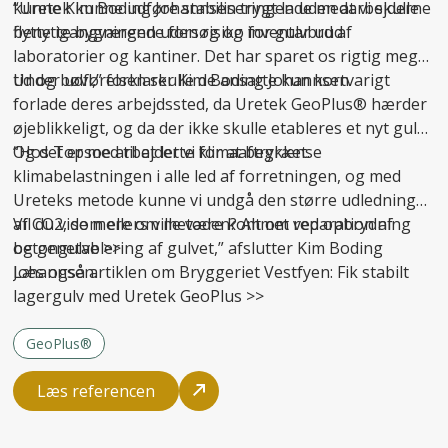
kunne Kim Boding Johannsen trygt lade medarbejderne
“Uretek kunne udføre stabiliseringen uden at vi skulle
benytte bygningen uden risiko for gulvbrud.
flytte igangværende forsøg og inventar ud af
laboratorier og kantiner. Det har sparet os rigtig meget
tid og bøvl,” forklarer Kim Boding Johannsen.
Under udførelsen skulle de ansatte kun kortvarigt
forlade deres arbejdssted, da Uretek GeoPlus® hærder
øjeblikkeligt, og da der ikke skulle etableres et nyt gulv.
Og det er med til at lette klimaaftrykket.
“Hos Topsoe arbejder vi for at begrænse
klimabelastningen i alle led af forretningen, og med
Ureteks metode kunne vi undgå den større udledning
af CO2, som ellers ville være kommet ved opbrydning
Vil du vide mere om metoden? Alt om
reparation af
og genetablering af gulvet,” afslutter Kim Boding
betongulve
>>
Johannsen.
Læs også artiklen om Bryggeriet Vestfyen:
Fik stabilt
lagergulv med Uretek GeoPlus
>>
GeoPlus®
Læs referencen