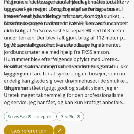
mistanken, da størstedelen af jordlagene bestod af tørv
På grund af det svage randfundament, måtte Uretek
og gytje – et meget uforudsigeligt underlag, som
tage særlige midler i brug for at
efterfundere
huset. I
kræver særlig fundering, hvis man vil undgå
stedet for at hæve den del af huset, som var sunket,
sætningsskader
besluttede projektlederen at sænke den anden halvdel
Efterfunderingen omfattede i alt 39,5 meter fundament
.
af huset.
med brug af 16 ScrewFast Skruepæle® ned til 8 meter
under terræn. Der blev i alt gjort brug af 112 meter pæl
og 16 specialkonsoller til at
Selve sænkningen involverede udsugning af
stabilisere fundamentet
.
jordbundsmateriale med hjælp fra FKSSlamson.
Hulrummet blev efterfølgende opfyldt med Uretek
GeoPlus, som samtidig forbedrede isoleringen af
Resultatet af manøvren var et vandret hus, som nu ikke
bygningen.
længere er i fare for at synke – og en husejer, som nu
endelig kan glæde sig over drømmehuset i de smukke
omgivelser.
”Huset har stået rigtigt godt og stabilt siden. Jeg er
Uretek meget taknemmelig for den professionalisme
og service, jeg har fået, og kan kun kraftigt anbefale
firmaet til andre,” afslutter Carsten Hansen.
ScrewFast® skruepæle
GeoPlus®
Læs referencen