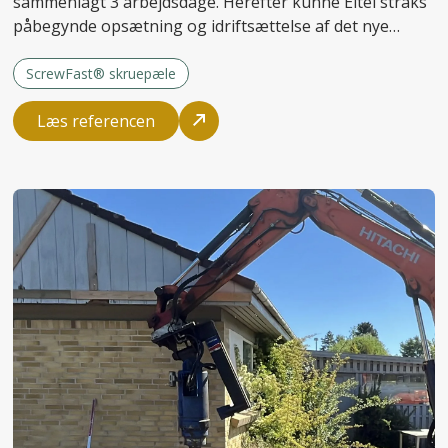
sammenlagt 3 arbejdsdage. Herefter kunne Eltel straks
påbegynde opsætning og idriftsættelse af det nye
anlæg.
ScrewFast® skruepæle
Læs referencen