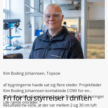
Kim Boding Johannsen, Topsoe
af bygningerne havde sat sig flere steder. Projektleder
Kim Boding Johannsen kontaktede COWI for en
Fri for forstyrrelser i driften
undersøgelse af problemet, og de foretog 130 boringer
i de ramte områder.
Resultaterne viste, at der var mellem 2 og 30 cm luft