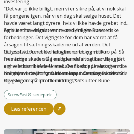
investering.
“Det var jo ikke billigt, men vi er sikre på, at vi nok skal
få pengene igen, når vi en dag skal sælge huset. Det
havde været langt dyrere, hvis vi ikke havde grebet ind
og huset havde mistet sin værdi,” siger Rune.
Familien har valgt at vente med enkelte kosmetiske
forbedringer. Det vigtigste for dem har været at få
årsagen til sætningsskaderne ud af verden. Det
betyder, at Rune ikke længere er bekymret for
“Stressfaktoren blev helt elimineret, og vi fik ro på. Så
fremtidige skader. Og med den erfaring, han har gjort
hvis andre skulle stå i en lignende situation, vil jeg til
sig, ville han ikke tøve med at anbefale Uretek til andre
enhver tid anbefale Uretek. De fik stoppet årsagen til
boligejere, der har problemer med sætningsskader.
revnerne i stedet for bare at lappe. Det
Har du overvejet nyt fundament under gammelt hus?
kan
faktisk lade
sig gøre at løse problemet helt,” afslutter Rune.
Bliv klogere på
efterfundering >>
ScrewFast® skruepæle
Læs referencen