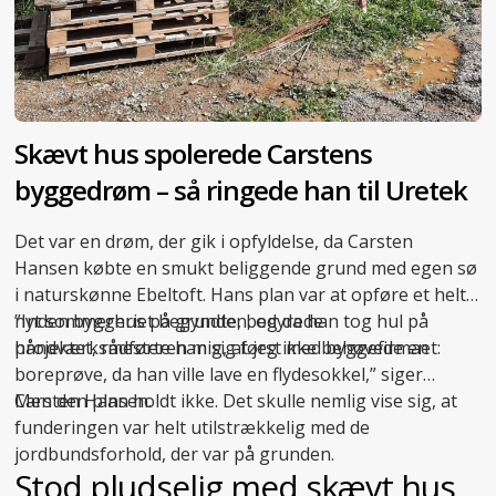
Skævt hus spolerede Carstens
byggedrøm – så ringede han til Uretek
Det var en drøm, der gik i opfyldelse, da Carsten
Hansen købte en smukt beliggende grund med egen sø
i naturskønne Ebeltoft. Hans plan var at opføre et helt
nyt sommerhus på grunden, og da han tog hul på
”Inden byggeriet begyndte, bedyrede
projektet, rådførte han sig først med byggefirmaet:
håndværksmesteren mig, at jeg ikke behøvede en
boreprøve, da han ville lave en flydesokkel,” siger
Carsten Hansen.
Men den plan holdt ikke. Det skulle nemlig vise sig, at
funderingen var helt utilstrækkelig med de
jordbundsforhold, der var på grunden.
Stod pludselig med skævt hus