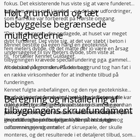
fokus. Det eksisterende hus viste sig at være funderet
Højt grundvand og tæt
hele fem meter ned i jorden – og det gav udfordringer,
som han ikke var forberedt på i første omgang.
bebyggelse begrænsede
mulighederne
“Det var mureren, der opdagede, at huset var meget
dybt funderet. Det viste sig, at det var støbt i beton i
Kennet bestilte på egen hånd en geoteknisk
fem meters dybde, og det måtte der jo være en årsag
undersøgelse til syv meters dybde, som viste at
til,” fortæller Kennet Guldager.
tilbygningen krævede specialfundering pga. gammel
mosebund på grunden. På den baggrund tog han fat i
Alt du skal vide om skruefundament
en række virksomheder for at indhente tilbud på
funderingen.
Kennet fulgte anbefalingen, og den nye geotekniske
Beregning og installering af
En af virksomhederne var Uretek, hvor Kennet var i
rapport viste, at fundering med borede betonpæle var
dialog med forskellige specialister over en længere
udelukket pga. høj grundvandsstand. Samtidig var han
tilbygningens skruefundament
periode. Det resulterede i, at Uretek anbefalede endnu
ikke interesseret i at fundere med rammede pæle på
en
grund af risikoen for følgeskader på hans egen og
Uretek brugte jordbundsanalysen til at beregne
jordbundsundersøgelse
til 10 meters dybde.
naboernes ejendomme:
udformningen og antallet af skruepæle, der skulle
monteres, og det resulterede i et detaljeret tilbud, som