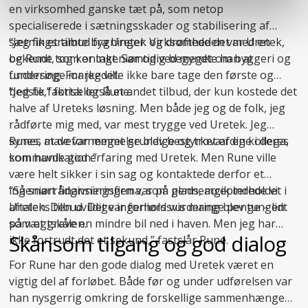
en virksomhed ganske tæt på, som netop
specialiserede i
sætningsskader
og stabilisering af
sætningsramte bygninger. Virksomheden var Uretek,
“Jeg fik et tilbud fra Uretek og drøftede det med en
og Rune tog kontakt. Samtidig begyndte han at
bekendt, som er ingeniør og ved meget om byggeri og
undersøge markedet.
fundering. For jeg ville ikke bare tage den første og
bedste,” fortæller Rune.
“Jeg fik faktisk også et andet tilbud, der kun kostede det
halve af Ureteks løsning. Men både jeg og de folk, jeg
rådførte mig med, var mest trygge ved Uretek. Jeg
synes, at de var meget grundige og troværdige i deres
Runes mavefornemmelse blev bestyrket af en kollega,
kommunikation.”
som havde god erfaring med Uretek. Men Rune ville
være helt sikker i sin sag og kontaktede derfor et
ingeniørrådgivningsfirma, som gennemgik indholdet i
“Så snart finansieringen var på plads, accepterede vi
aftalen. Den uvildige ingeniørs vurdering blev tungen
Ureteks tilbud. Det var forholdsvis mange penge – lidt
på vægtskålen.
som at grave en mindre bil ned i haven. Men jeg har
Skånsom tilgang og god dialog
ikke fortrudt det et sekund,” fastslår Rune.
For Rune har den gode dialog med Uretek været en
vigtig del af forløbet. Både før og under udførelsen var
han nysgerrig omkring de forskellige sammenhænge