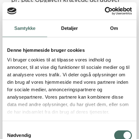
10 stk. skråpæle til optagelse af
vandrette laster, beregnet til i alt 150
ScrewFast® skruepæle
KN på tværs af bygningen og i alt 70 KN
Samtykke
Detaljer
Om
Læs referencen
på langs.
Denne hjemmeside bruger cookies
Vi bruger cookies til at tilpasse vores indhold og
annoncer, til at vise dig funktioner til sociale medier og til
at analysere vores trafik. Vi deler også oplysninger om
din brug af vores hjemmeside med vores partnere inden
for sociale medier, annonceringspartnere og
analysepartnere. Vores partnere kan kombinere disse
data med andre oplysninger, du har givet dem, eller som
de har indsamlet fra din brug af deres tjenester.
Sætningsskader truede
Samtykkevalg
patriciervillaens værdi, men Rune
Nødvendig