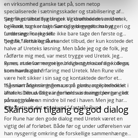
en virksomhed ganske tæt på, som netop
specialiserede i
sætningsskader
og stabilisering af
sætningsramte bygninger. Virksomheden var Uretek,
“Jeg fik et tilbud fra Uretek og drøftede det med en
og Rune tog kontakt. Samtidig begyndte han at
bekendt, som er ingeniør og ved meget om byggeri og
undersøge markedet.
fundering. For jeg ville ikke bare tage den første og
bedste,” fortæller Rune.
“Jeg fik faktisk også et andet tilbud, der kun kostede det
halve af Ureteks løsning. Men både jeg og de folk, jeg
rådførte mig med, var mest trygge ved Uretek. Jeg
synes, at de var meget grundige og troværdige i deres
Runes mavefornemmelse blev bestyrket af en kollega,
kommunikation.”
som havde god erfaring med Uretek. Men Rune ville
være helt sikker i sin sag og kontaktede derfor et
ingeniørrådgivningsfirma, som gennemgik indholdet i
“Så snart finansieringen var på plads, accepterede vi
aftalen. Den uvildige ingeniørs vurdering blev tungen
Ureteks tilbud. Det var forholdsvis mange penge – lidt
på vægtskålen.
som at grave en mindre bil ned i haven. Men jeg har
Skånsom tilgang og god dialog
ikke fortrudt det et sekund,” fastslår Rune.
For Rune har den gode dialog med Uretek været en
vigtig del af forløbet. Både før og under udførelsen var
han nysgerrig omkring de forskellige sammenhænge