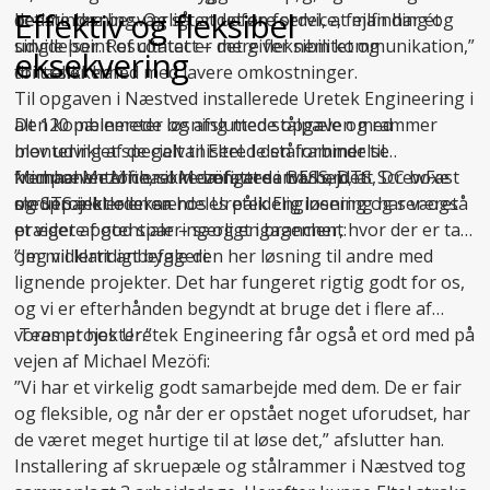
Effektiv og fleksibel
det mindre besværligt at udføre service, fejlfinding og
bedste løsning. Og så er det en fordel, at man har ét
udvidelser. Resultatet er mere fleksibilitet og
single point of contact – det giver nem kommunikation,”
eksekvering
driftssikkerhed med lavere omkostninger.
fortæller han.
Til opgaven i Næstved installerede Uretek Engineering i
Den kombinerede løsning med stålpæle og rammer
alt 120 pælemeter og afsluttede opgaven med
blev udviklet specielt til Eltel. I den forbindelse
montering af de galvaniserede stålrammer til
fremhæver Michael Mezöfi, at samarbejdet
komponenterne, som omfattede BESS, DTS, DC boxe
Michael Mezöfi er ikke længere i tvivl om, at ScrewFast
medprojektlederen hos Uretek Engineering har været
og STS inkl. oliekar.
skruepæle er en særdeles pålidelig løsning og ser også
præget af god sparring og engagement:
et videre potentiale – særligt i brancher, hvor der er tale
om midlertidigt byggeri:
”Jeg vil klart anbefale den her løsning til andre med
lignende projekter. Det har fungeret rigtig godt for os,
og vi er efterhånden begyndt at bruge det i flere af
vores projekter.”
Teamet hos Uretek Engineering får også et ord med på
vejen af Michael Mezöfi:
”Vi har et virkelig godt samarbejde med dem. De er fair
og fleksible, og når der er opstået noget uforudset, har
de været meget hurtige til at løse det,” afslutter han.
Installering af skruepæle og stålrammer i Næstved tog