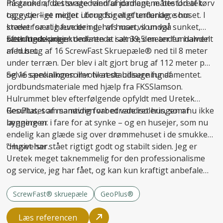
mistanken, da størstedelen af jordlagene bestod af tørv
På grund af det svage randfundament, måtte Uretek
og gytje – et meget uforudsigeligt underlag, som
tage særlige midler i brug for at
efterfundere
huset. I
kræver særlig fundering, hvis man vil undgå
stedet for at hæve den del af huset, som var sunket,
sætningsskader
besluttede projektlederen at sænke den anden halvdel
Efterfunderingen omfattede i alt 39,5 meter fundament
.
af huset.
med brug af 16 ScrewFast Skruepæle® ned til 8 meter
under terræn. Der blev i alt gjort brug af 112 meter pæl
og 16 specialkonsoller til at
Selve sænkningen involverede udsugning af
stabilisere fundamentet
.
jordbundsmateriale med hjælp fra FKSSlamson.
Hulrummet blev efterfølgende opfyldt med Uretek
GeoPlus, som samtidig forbedrede isoleringen af
Resultatet af manøvren var et vandret hus, som nu ikke
bygningen.
længere er i fare for at synke – og en husejer, som nu
endelig kan glæde sig over drømmehuset i de smukke
omgivelser.
”Huset har stået rigtigt godt og stabilt siden. Jeg er
Uretek meget taknemmelig for den professionalisme
og service, jeg har fået, og kan kun kraftigt anbefale
firmaet til andre,” afslutter Carsten Hansen.
ScrewFast® skruepæle
GeoPlus®
Læs referencen