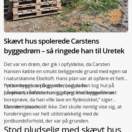
Skævt hus spolerede Carstens
byggedrøm – så ringede han til Uretek
Det var en drøm, der gik i opfyldelse, da Carsten
Hansen købte en smukt beliggende grund med egen sø
i naturskønne Ebeltoft. Hans plan var at opføre et helt
nyt sommerhus på grunden, og da han tog hul på
”Inden byggeriet begyndte, bedyrede
projektet, rådførte han sig først med byggefirmaet:
håndværksmesteren mig, at jeg ikke behøvede en
boreprøve, da han ville lave en flydesokkel,” siger
Carsten Hansen.
Men den plan holdt ikke. Det skulle nemlig vise sig, at
funderingen var helt utilstrækkelig med de
jordbundsforhold, der var på grunden.
Stod pludselig med skævt hus