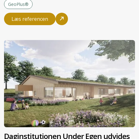
GeoPlus®
Læs referencen
Daginstitutionen Under Egen udvides