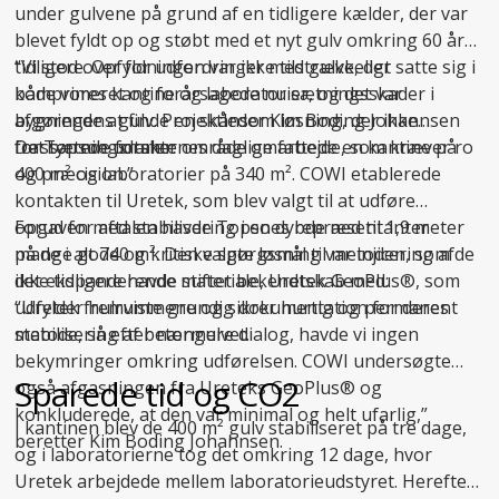
under gulvene på grund af en tidligere kælder, der var
blevet fyldt op og støbt med et nyt gulv omkring 60 år
tidligere. Opfyldningen var ikke tilstrækkeligt
“Vi stod over for udfordringer med gulve, der satte sig i
komprimeret og forårsagede nu sætningsskader i
både vores kantine og laboratorier, og det var
bygningens gulv. Projektleder Kim Boding Johannsen
afgørende at finde en skånsom løsning, der ikke
fra Topsoe udtaler:
forstyrrede forskernes daglige arbejde, som kræver ro
Det sætningsramte område omfattede en kantine på
og præcision.”
400 m² og laboratorier på 340 m². COWI etablerede
kontakten til Uretek, som blev valgt til at udføre
opgaven med stabilisering i en dybde ned til 1,9 meter
Forud for aftalen havde Topsoes repræsentanter
på de i alt 740 m². Den valgte løsning var injicering af
mange gode og kritiske spørgsmål til metoden, som de
det ekspanderende materiale, Uretek GeoPlus®, som
ikke tidligere havde stiftet bekendtskab med:
udfylder hulrummene og sikrer hurtig og permanent
“Uretek fremviste grundig dokumentation for deres
stabilisering af betongulvet.
metode, så efter nærmere dialog, havde vi ingen
bekymringer omkring udførelsen. COWI undersøgte
Sparede tid og CO2
også afgasningen fra Ureteks GeoPlus® og
konkluderede, at den var minimal og helt ufarlig,”
I kantinen blev de 400 m² gulv stabiliseret på tre dage,
beretter Kim Boding Johannsen.
og i laboratorierne tog det omkring 12 dage, hvor
Uretek arbejdede mellem laboratorieudstyret. Herefter