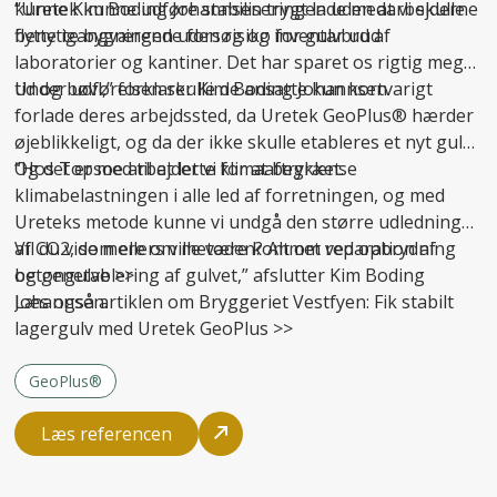
kunne Kim Boding Johannsen trygt lade medarbejderne
“Uretek kunne udføre stabiliseringen uden at vi skulle
benytte bygningen uden risiko for gulvbrud.
flytte igangværende forsøg og inventar ud af
laboratorier og kantiner. Det har sparet os rigtig meget
tid og bøvl,” forklarer Kim Boding Johannsen.
Under udførelsen skulle de ansatte kun kortvarigt
forlade deres arbejdssted, da Uretek GeoPlus® hærder
øjeblikkeligt, og da der ikke skulle etableres et nyt gulv.
Og det er med til at lette klimaaftrykket.
“Hos Topsoe arbejder vi for at begrænse
klimabelastningen i alle led af forretningen, og med
Ureteks metode kunne vi undgå den større udledning
af CO2, som ellers ville være kommet ved opbrydning
Vil du vide mere om metoden? Alt om
reparation af
og genetablering af gulvet,” afslutter Kim Boding
betongulve
>>
Johannsen.
Læs også artiklen om Bryggeriet Vestfyen:
Fik stabilt
lagergulv med Uretek GeoPlus
>>
GeoPlus®
Læs referencen