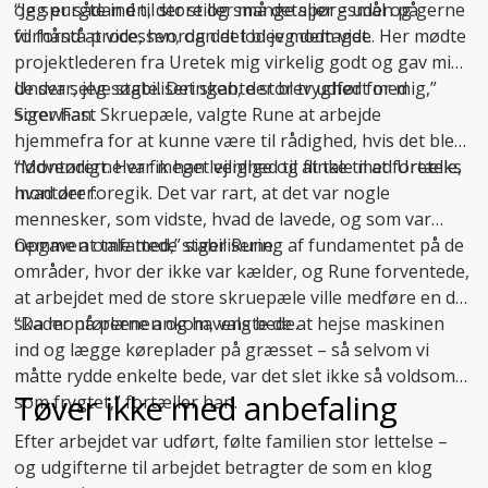
og spurgte ind til store og små detaljer – uden på
“Jeg er sådan én, der stiller mange spørgsmål og gerne
forhånd at vide, hvordan det blev modtaget.
vil forstå processen, og det lod jeg dem vide. Her mødte
projektlederen fra Uretek mig virkelig godt og gav mig
de svar, jeg søgte. Det skabte stor tryghed for mig,”
Under selve stabiliseringen, der blev udført med
siger han.
ScrewFast Skruepæle, valgte Rune at arbejde
hjemmefra for at kunne være til rådighed, hvis det blev
nødvendigt. Her fik han lejlighed til at tale med Ureteks
“Montørerne var meget venlige og flinke til at fortælle,
montører:
hvad der foregik. Det var rart, at det var nogle
mennesker, som vidste, hvad de lavede, og som var
nemme at tale med,” siger Rune.
Opgaven omfattede
stabilisering af fundamentet
på de
områder, hvor der ikke var kælder, og Rune forventede,
at arbejdet med de store skruepæle ville medføre en del
skader på plænen og havens bede.
“Da montørerne ankom, valgte de at hejse maskinen
ind og lægge køreplader på græsset – så selvom vi
måtte rydde enkelte bede, var det slet ikke så voldsomt
Tøver ikke med anbefaling
som frygtet,” fortæller han.
Efter arbejdet var udført, følte familien stor lettelse –
og udgifterne til arbejdet betragter de som en klog