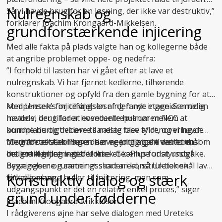
Nulregnskab og
Så vi havde brug for en løsning, der ikke var destruktiv,”
forklarer Joachim Krongaard-Mikkelsen.
grundforstærkende injicering
Med alle fakta på plads valgte han og kollegerne både
at angribe problemet oppe- og nedefra:
”I forhold til lasten har vi gået efter at lave et
nulregnskab. Vi har fjernet kedlerne, tilhørende
konstruktioner og opfyld fra den gamle bygning for at
kompensere for tilføjelsen af den nye etage. Samtidig
Med Uretek’s injiceringsløsning fandt ingeniørerne en
havde vi brug for at eventuelle hulrum mellem
metode, der tillader hovedentreprenøren NCC at
bundplade og det øvre sandlag blev fyldt, og vi havde
komme hurtigt videre til næste fase af renoveringen.
brug for at stabilisere de øvre jordlag. Til det formål
Med
”Grundforstærkningen har egentlig bare været en
Uretek GeoPlus
er der nemlig ingen ventetid, som
brugte vi injicering af Uretek GeoPlus for at undgå
det er tilfældet med beton.
mellemregning – det er ikke et kæmpe udstyrsstykke.
bevægelser og sætningsskader i konstruktionen.”
Bygningerne rummer et stort areal, så Uretek skal lave
Konstruktiv dialog og stærk
fortæller han.
virkelig mange huller til injicering, men som
udgangspunkt er det en relativt enkel proces,” siger
grund under fødderne
Joachim Krongaard-Mikkelsen.
I rådgiverens øjne har selve dialogen med Ureteks