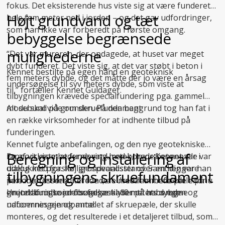
fokus. Det eksisterende hus viste sig at være funderet
Højt grundvand og tæt
hele fem meter ned i jorden – og det gav udfordringer,
som han ikke var forberedt på i første omgang.
bebyggelse begrænsede
mulighederne
“Det var mureren, der opdagede, at huset var meget
dybt funderet. Det viste sig, at det var støbt i beton i
Kennet bestilte på egen hånd en geoteknisk
fem meters dybde, og det måtte der jo være en årsag
undersøgelse til syv meters dybde, som viste at
til,” fortæller Kennet Guldager.
tilbygningen krævede specialfundering pga. gammel
mosebund på grunden. På den baggrund tog han fat i
Alt du skal vide om skruefundament
en række virksomheder for at indhente tilbud på
funderingen.
Kennet fulgte anbefalingen, og den nye geotekniske
Beregning og installering af
En af virksomhederne var Uretek, hvor Kennet var i
rapport viste, at fundering med borede betonpæle var
dialog med forskellige specialister over en længere
udelukket pga. høj grundvandsstand. Samtidig var han
tilbygningens skruefundament
periode. Det resulterede i, at Uretek anbefalede endnu
ikke interesseret i at fundere med rammede pæle på
en
grund af risikoen for følgeskader på hans egen og
Uretek brugte jordbundsanalysen til at beregne
jordbundsundersøgelse
til 10 meters dybde.
naboernes ejendomme:
udformningen og antallet af skruepæle, der skulle
monteres, og det resulterede i et detaljeret tilbud, som