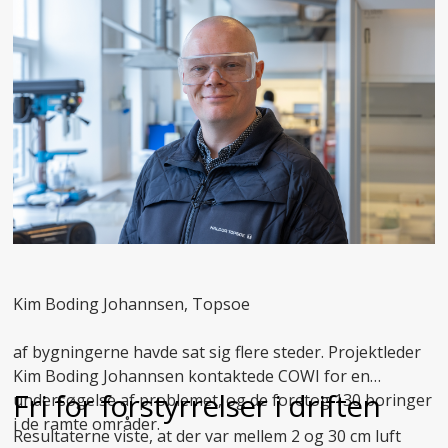
Kim Boding Johannsen, Topsoe
af bygningerne havde sat sig flere steder. Projektleder
Kim Boding Johannsen kontaktede COWI for en
Fri for forstyrrelser i driften
undersøgelse af problemet, og de foretog 130 boringer
i de ramte områder.
Resultaterne viste, at der var mellem 2 og 30 cm luft