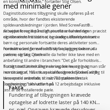
en konstruktiv måde,” fortæller Stig Olsen.
med minimale gener
Daginstitutionens tilbygning skulle opføres på et
område, hvor der fandtes eksisterende
spildevandsledninger i jorden. Med ScrewFast®
skruepæle var det muligt at udføre funderingen præcist
Arbejdet foregik på et afspærret areal ved den
og vibrationsfrit uden at beskadige kloaksystemet.
eksisterende institution, og under udførelsen kunne
børn og personale fortsætte deres aktiviteter som
normalt uden generende støj fra byggepladsen, da
Fordelene ved ScrewFast® skruepæle er svære at
pælene skrues i jorden.
overse, og Stig Olsen ville da heller ikke tøve med en
anbefaling til andre i branchen: ”Det går forholdsvis
hurtigt med at installere skruepælene, og hvis man står
Totalt stod Uretek Engineering for levering og
i en situation, hvor man skal fundere i dybden, vil jeg til
montering af 105 stk. specialdesignede ScrewFast®
hver en tid anbefale, at man kontakter Uretek
skruepæle svarende til i alt 702 pælemeter.
Engineering,” afslutter han.
Funderingen blev udført på 12 arbejdsdage inklusive
Fakta
test af de installerede pæle.
Fundering af tilbygningen krævede
optagelse af lodrette laster på 140 KN
pr. pæl. Opgaven krævede derudover