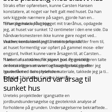
Straks efter opførelsen, kunne Carsten Hansen
konstatere, at noget var helt galt med huset. Da han
selv kiggede nærmere på sagen, gjorde han en
foruroligende opdagelse:
”Efter jeg havde fået bygget mit træråhus, opdagede
jeg, at huset var sunket 12 centimeter i den ene side. Da
håndværksmesteren ikke kunne gøre noget ved
skaden, kontaktede jeg Uretek telefonisk.”
Ved henvendelsen fandt Ureteks projektleder frem til,
at huset formentlig var opført på gammel mose- eller
engjord, hvilket kunne være årsagen til, at Carsten
Hansen nu stod med et skævt hus. Projektlederen talte
”I løbet af samtalen, fik jeg en god og grundig
de forskellige scenarier og løsningsmuligheder
orientering om et eventuelt sagsforløb, og efter jeg
igennem med ham i telefonen.
havde fået en del oplysende materiale, takkede jeg ja til
Blød jordbund var årsag til
forløbet,” fortæller Carsten Hansen.
sunket hus
Ureteks projektleder igangsatte en
jordbundsundersøgelse og geoteknisk analyse af
forholdene på grunden. Undersøgelserne bekræftede