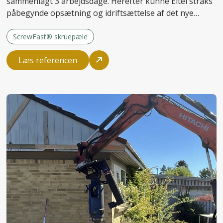
sammenlagt 3 arbejdsdage. Herefter kunne Eltel straks
påbegynde opsætning og idriftsættelse af det nye
anlæg.
ScrewFast® skruepæle
Læs referencen