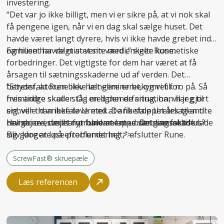
investering.
“Det var jo ikke billigt, men vi er sikre på, at vi nok skal
få pengene igen, når vi en dag skal sælge huset. Det
havde været langt dyrere, hvis vi ikke havde grebet ind
og huset havde mistet sin værdi,” siger Rune.
Familien har valgt at vente med enkelte kosmetiske
forbedringer. Det vigtigste for dem har været at få
årsagen til sætningsskaderne ud af verden. Det
betyder, at Rune ikke længere er bekymret for
“Stressfaktoren blev helt elimineret, og vi fik ro på. Så
fremtidige skader. Og med den erfaring, han har gjort
hvis andre skulle stå i en lignende situation, vil jeg til
sig, ville han ikke tøve med at anbefale Uretek til andre
enhver tid anbefale Uretek. De fik stoppet årsagen til
boligejere, der har problemer med sætningsskader.
revnerne i stedet for bare at lappe. Det
Har du overvejet nyt fundament under gammelt hus?
kan
faktisk lade
sig gøre at løse problemet helt,” afslutter Rune.
Bliv klogere på
efterfundering >>
ScrewFast® skruepæle
Læs referencen