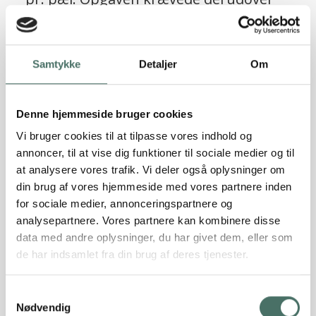
10 stk. skråpæle til optagelse af
vandrette laster, beregnet til i alt 150
ScrewFast® skruepæle
KN på tværs af bygningen og i alt 70 KN
Samtykke
Detaljer
Om
Læs referencen
på langs.
Denne hjemmeside bruger cookies
Vi bruger cookies til at tilpasse vores indhold og
annoncer, til at vise dig funktioner til sociale medier og til
at analysere vores trafik. Vi deler også oplysninger om
din brug af vores hjemmeside med vores partnere inden
for sociale medier, annonceringspartnere og
analysepartnere. Vores partnere kan kombinere disse
data med andre oplysninger, du har givet dem, eller som
de har indsamlet fra din brug af deres tjenester.
Sætningsskader truede
Samtykkevalg
patriciervillaens værdi, men Rune
Nødvendig