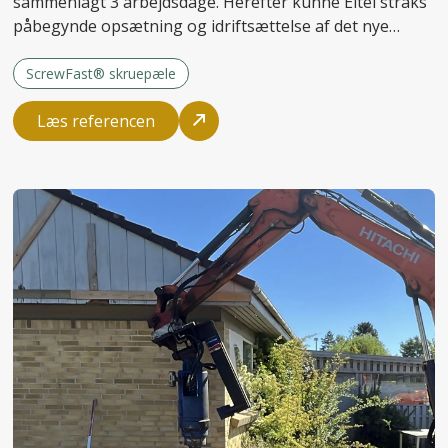
sammenlagt 3 arbejdsdage. Herefter kunne Eltel straks
påbegynde opsætning og idriftsættelse af det nye
anlæg.
ScrewFast® skruepæle
Læs referencen