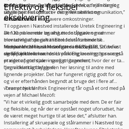
Effektiv og fleksibel
det mindre besværligt at udføre service, fejlfinding og
bedste løsning. Og så er det en fordel, at man har ét
udvidelser. Resultatet er mere fleksibilitet og
single point of contact – det giver nem kommunikation,”
eksekvering
driftssikkerhed med lavere omkostninger.
fortæller han.
Til opgaven i Næstved installerede Uretek Engineering i
Den kombinerede løsning med stålpæle og rammer
alt 120 pælemeter og afsluttede opgaven med
blev udviklet specielt til Eltel. I den forbindelse
montering af de galvaniserede stålrammer til
fremhæver Michael Mezöfi, at samarbejdet
komponenterne, som omfattede BESS, DTS, DC boxe
Michael Mezöfi er ikke længere i tvivl om, at ScrewFast
medprojektlederen hos Uretek Engineering har været
og STS inkl. oliekar.
skruepæle er en særdeles pålidelig løsning og ser også
præget af god sparring og engagement:
et videre potentiale – særligt i brancher, hvor der er tale
om midlertidigt byggeri:
”Jeg vil klart anbefale den her løsning til andre med
lignende projekter. Det har fungeret rigtig godt for os,
og vi er efterhånden begyndt at bruge det i flere af
vores projekter.”
Teamet hos Uretek Engineering får også et ord med på
vejen af Michael Mezöfi:
”Vi har et virkelig godt samarbejde med dem. De er fair
og fleksible, og når der er opstået noget uforudset, har
de været meget hurtige til at løse det,” afslutter han.
Installering af skruepæle og stålrammer i Næstved tog