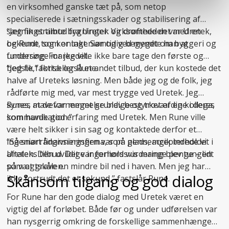
en virksomhed ganske tæt på, som netop
specialiserede i
sætningsskader
og stabilisering af
sætningsramte bygninger. Virksomheden var Uretek,
“Jeg fik et tilbud fra Uretek og drøftede det med en
og Rune tog kontakt. Samtidig begyndte han at
bekendt, som er ingeniør og ved meget om byggeri og
undersøge markedet.
fundering. For jeg ville ikke bare tage den første og
bedste,” fortæller Rune.
“Jeg fik faktisk også et andet tilbud, der kun kostede det
halve af Ureteks løsning. Men både jeg og de folk, jeg
rådførte mig med, var mest trygge ved Uretek. Jeg
synes, at de var meget grundige og troværdige i deres
Runes mavefornemmelse blev bestyrket af en kollega,
kommunikation.”
som havde god erfaring med Uretek. Men Rune ville
være helt sikker i sin sag og kontaktede derfor et
ingeniørrådgivningsfirma, som gennemgik indholdet i
“Så snart finansieringen var på plads, accepterede vi
aftalen. Den uvildige ingeniørs vurdering blev tungen
Ureteks tilbud. Det var forholdsvis mange penge – lidt
på vægtskålen.
som at grave en mindre bil ned i haven. Men jeg har
Skånsom tilgang og god dialog
ikke fortrudt det et sekund,” fastslår Rune.
For Rune har den gode dialog med Uretek været en
vigtig del af forløbet. Både før og under udførelsen var
han nysgerrig omkring de forskellige sammenhænge