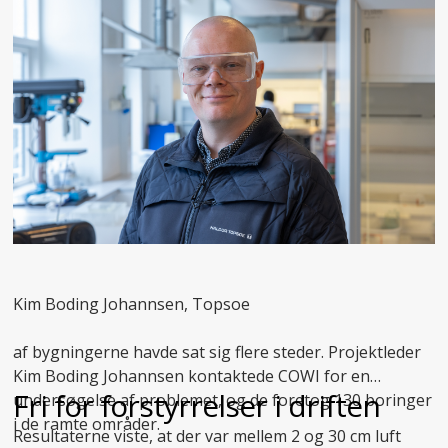
Kim Boding Johannsen, Topsoe
af bygningerne havde sat sig flere steder. Projektleder
Kim Boding Johannsen kontaktede COWI for en
Fri for forstyrrelser i driften
undersøgelse af problemet, og de foretog 130 boringer
i de ramte områder.
Resultaterne viste, at der var mellem 2 og 30 cm luft