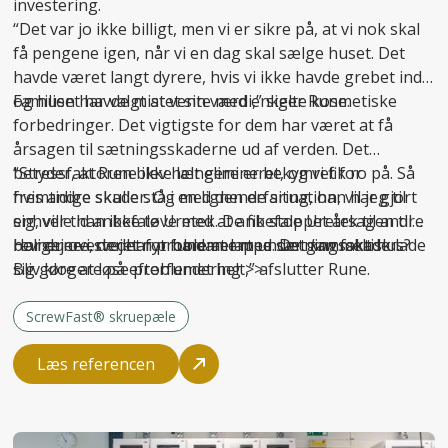
investering.
“Det var jo ikke billigt, men vi er sikre på, at vi nok skal
få pengene igen, når vi en dag skal sælge huset. Det
havde været langt dyrere, hvis vi ikke havde grebet ind
og huset havde mistet sin værdi,” siger Rune.
Familien har valgt at vente med enkelte kosmetiske
forbedringer. Det vigtigste for dem har været at få
årsagen til sætningsskaderne ud af verden. Det
betyder, at Rune ikke længere er bekymret for
“Stressfaktoren blev helt elimineret, og vi fik ro på. Så
fremtidige skader. Og med den erfaring, han har gjort
hvis andre skulle stå i en lignende situation, vil jeg til
sig, ville han ikke tøve med at anbefale Uretek til andre
enhver tid anbefale Uretek. De fik stoppet årsagen til
boligejere, der har problemer med sætningsskader.
revnerne i stedet for bare at lappe. Det
Har du overvejet nyt fundament under gammelt hus?
kan
faktisk lade
sig gøre at løse problemet helt,” afslutter Rune.
Bliv klogere på
efterfundering >>
ScrewFast® skruepæle
Læs referencen