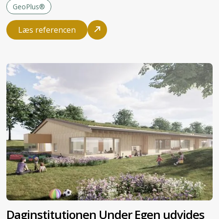
GeoPlus®
Læs referencen
Daginstitutionen Under Egen udvides