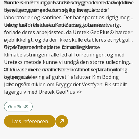
kunne Kim Boding Johannsen trygt lade medarbejderne
“Uretek kunne udføre stabiliseringen uden at vi skulle
benytte bygningen uden risiko for gulvbrud.
flytte igangværende forsøg og inventar ud af
laboratorier og kantiner. Det har sparet os rigtig meget
tid og bøvl,” forklarer Kim Boding Johannsen.
Under udførelsen skulle de ansatte kun kortvarigt
forlade deres arbejdssted, da Uretek GeoPlus® hærder
øjeblikkeligt, og da der ikke skulle etableres et nyt gulv.
Og det er med til at lette klimaaftrykket.
“Hos Topsoe arbejder vi for at begrænse
klimabelastningen i alle led af forretningen, og med
Ureteks metode kunne vi undgå den større udledning
af CO2, som ellers ville være kommet ved opbrydning
Vil du vide mere om metoden? Alt om
reparation af
og genetablering af gulvet,” afslutter Kim Boding
betongulve
>>
Johannsen.
Læs også artiklen om Bryggeriet Vestfyen:
Fik stabilt
lagergulv med Uretek GeoPlus
>>
GeoPlus®
Læs referencen