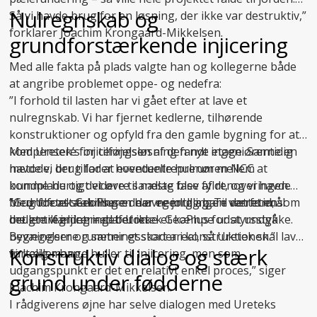
Nulregnskab og
Så vi havde brug for en løsning, der ikke var destruktiv,”
forklarer Joachim Krongaard-Mikkelsen.
grundforstærkende injicering
Med alle fakta på plads valgte han og kollegerne både
at angribe problemet oppe- og nedefra:
”I forhold til lasten har vi gået efter at lave et
nulregnskab. Vi har fjernet kedlerne, tilhørende
konstruktioner og opfyld fra den gamle bygning for at
kompensere for tilføjelsen af den nye etage. Samtidig
Med Uretek’s injiceringsløsning fandt ingeniørerne en
havde vi brug for at eventuelle hulrum mellem
metode, der tillader hovedentreprenøren NCC at
bundplade og det øvre sandlag blev fyldt, og vi havde
komme hurtigt videre til næste fase af renoveringen.
brug for at stabilisere de øvre jordlag. Til det formål
Med
”Grundforstærkningen har egentlig bare været en
Uretek GeoPlus
er der nemlig ingen ventetid, som
brugte vi injicering af Uretek GeoPlus for at undgå
det er tilfældet med beton.
mellemregning – det er ikke et kæmpe udstyrsstykke.
bevægelser og sætningsskader i konstruktionen.”
Bygningerne rummer et stort areal, så Uretek skal lave
Konstruktiv dialog og stærk
fortæller han.
virkelig mange huller til injicering, men som
udgangspunkt er det en relativt enkel proces,” siger
grund under fødderne
Joachim Krongaard-Mikkelsen.
I rådgiverens øjne har selve dialogen med Ureteks