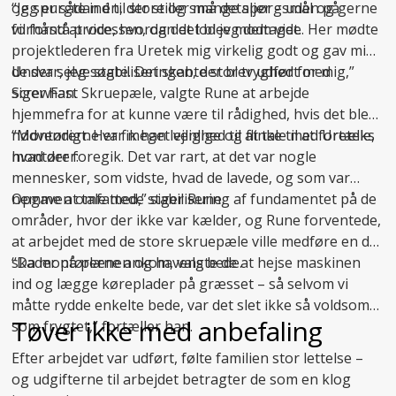
og spurgte ind til store og små detaljer – uden på
“Jeg er sådan én, der stiller mange spørgsmål og gerne
forhånd at vide, hvordan det blev modtaget.
vil forstå processen, og det lod jeg dem vide. Her mødte
projektlederen fra Uretek mig virkelig godt og gav mig
de svar, jeg søgte. Det skabte stor tryghed for mig,”
Under selve stabiliseringen, der blev udført med
siger han.
ScrewFast Skruepæle, valgte Rune at arbejde
hjemmefra for at kunne være til rådighed, hvis det blev
nødvendigt. Her fik han lejlighed til at tale med Ureteks
“Montørerne var meget venlige og flinke til at fortælle,
montører:
hvad der foregik. Det var rart, at det var nogle
mennesker, som vidste, hvad de lavede, og som var
nemme at tale med,” siger Rune.
Opgaven omfattede
stabilisering af fundamentet
på de
områder, hvor der ikke var kælder, og Rune forventede,
at arbejdet med de store skruepæle ville medføre en del
skader på plænen og havens bede.
“Da montørerne ankom, valgte de at hejse maskinen
ind og lægge køreplader på græsset – så selvom vi
måtte rydde enkelte bede, var det slet ikke så voldsomt
Tøver ikke med anbefaling
som frygtet,” fortæller han.
Efter arbejdet var udført, følte familien stor lettelse –
og udgifterne til arbejdet betragter de som en klog