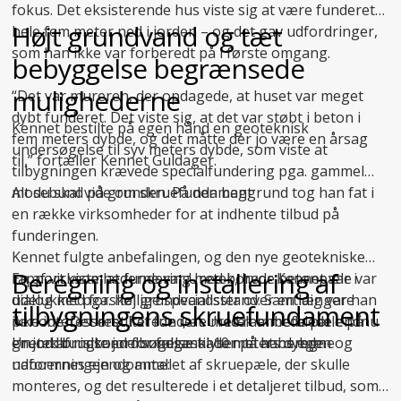
fokus. Det eksisterende hus viste sig at være funderet
Højt grundvand og tæt
hele fem meter ned i jorden – og det gav udfordringer,
som han ikke var forberedt på i første omgang.
bebyggelse begrænsede
mulighederne
“Det var mureren, der opdagede, at huset var meget
dybt funderet. Det viste sig, at det var støbt i beton i
Kennet bestilte på egen hånd en geoteknisk
fem meters dybde, og det måtte der jo være en årsag
undersøgelse til syv meters dybde, som viste at
til,” fortæller Kennet Guldager.
tilbygningen krævede specialfundering pga. gammel
mosebund på grunden. På den baggrund tog han fat i
Alt du skal vide om skruefundament
en række virksomheder for at indhente tilbud på
funderingen.
Kennet fulgte anbefalingen, og den nye geotekniske
Beregning og installering af
En af virksomhederne var Uretek, hvor Kennet var i
rapport viste, at fundering med borede betonpæle var
dialog med forskellige specialister over en længere
udelukket pga. høj grundvandsstand. Samtidig var han
tilbygningens skruefundament
periode. Det resulterede i, at Uretek anbefalede endnu
ikke interesseret i at fundere med rammede pæle på
en
grund af risikoen for følgeskader på hans egen og
Uretek brugte jordbundsanalysen til at beregne
jordbundsundersøgelse
til 10 meters dybde.
naboernes ejendomme:
udformningen og antallet af skruepæle, der skulle
monteres, og det resulterede i et detaljeret tilbud, som