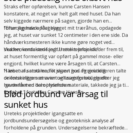
Straks efter opførelsen, kunne Carsten Hansen
konstatere, at noget var helt galt med huset. Da han
selv kiggede nærmere på sagen, gjorde han en
foruroligende opdagelse:
”Efter jeg havde fået bygget mit træråhus, opdagede
jeg, at huset var sunket 12 centimeter i den ene side. Da
håndværksmesteren ikke kunne gøre noget ved
skaden, kontaktede jeg Uretek telefonisk.”
Ved henvendelsen fandt Ureteks projektleder frem til,
at huset formentlig var opført på gammel mose- eller
engjord, hvilket kunne være årsagen til, at Carsten
Hansen nu stod med et skævt hus. Projektlederen talte
”I løbet af samtalen, fik jeg en god og grundig
de forskellige scenarier og løsningsmuligheder
orientering om et eventuelt sagsforløb, og efter jeg
igennem med ham i telefonen.
havde fået en del oplysende materiale, takkede jeg ja til
Blød jordbund var årsag til
forløbet,” fortæller Carsten Hansen.
sunket hus
Ureteks projektleder igangsatte en
jordbundsundersøgelse og geoteknisk analyse af
forholdene på grunden. Undersøgelserne bekræftede