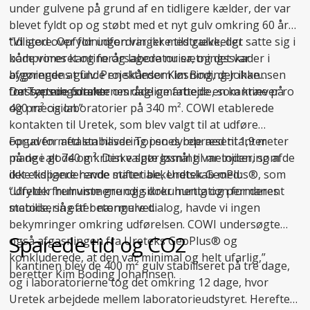
under gulvene på grund af en tidligere kælder, der var
blevet fyldt op og støbt med et nyt gulv omkring 60 år
tidligere. Opfyldningen var ikke tilstrækkeligt
“Vi stod over for udfordringer med gulve, der satte sig i
komprimeret og forårsagede nu sætningsskader i
både vores kantine og laboratorier, og det var
bygningens gulv. Projektleder Kim Boding Johannsen
afgørende at finde en skånsom løsning, der ikke
fra Topsoe udtaler:
forstyrrede forskernes daglige arbejde, som kræver ro
Det sætningsramte område omfattede en kantine på
og præcision.”
400 m² og laboratorier på 340 m². COWI etablerede
kontakten til Uretek, som blev valgt til at udføre
opgaven med stabilisering i en dybde ned til 1,9 meter
Forud for aftalen havde Topsoes repræsentanter
på de i alt 740 m². Den valgte løsning var injicering af
mange gode og kritiske spørgsmål til metoden, som de
det ekspanderende materiale, Uretek GeoPlus®, som
ikke tidligere havde stiftet bekendtskab med:
udfylder hulrummene og sikrer hurtig og permanent
“Uretek fremviste grundig dokumentation for deres
stabilisering af betongulvet.
metode, så efter nærmere dialog, havde vi ingen
bekymringer omkring udførelsen. COWI undersøgte
Sparede tid og CO2
også afgasningen fra Ureteks GeoPlus® og
konkluderede, at den var minimal og helt ufarlig,”
I kantinen blev de 400 m² gulv stabiliseret på tre dage,
beretter Kim Boding Johannsen.
og i laboratorierne tog det omkring 12 dage, hvor
Uretek arbejdede mellem laboratorieudstyret. Herefter