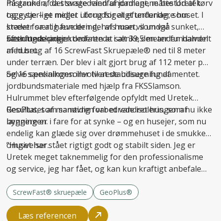
mistanken, da størstedelen af jordlagene bestod af tørv
På grund af det svage randfundament, måtte Uretek
og gytje – et meget uforudsigeligt underlag, som
tage særlige midler i brug for at
efterfundere
huset. I
kræver særlig fundering, hvis man vil undgå
stedet for at hæve den del af huset, som var sunket,
sætningsskader
besluttede projektlederen at sænke den anden halvdel
Efterfunderingen omfattede i alt 39,5 meter fundament
.
af huset.
med brug af 16 ScrewFast Skruepæle® ned til 8 meter
under terræn. Der blev i alt gjort brug af 112 meter pæl
og 16 specialkonsoller til at
Selve sænkningen involverede udsugning af
stabilisere fundamentet
.
jordbundsmateriale med hjælp fra FKSSlamson.
Hulrummet blev efterfølgende opfyldt med Uretek
GeoPlus, som samtidig forbedrede isoleringen af
Resultatet af manøvren var et vandret hus, som nu ikke
bygningen.
længere er i fare for at synke – og en husejer, som nu
endelig kan glæde sig over drømmehuset i de smukke
omgivelser.
”Huset har stået rigtigt godt og stabilt siden. Jeg er
Uretek meget taknemmelig for den professionalisme
og service, jeg har fået, og kan kun kraftigt anbefale
firmaet til andre,” afslutter Carsten Hansen.
ScrewFast® skruepæle
GeoPlus®
Læs referencen