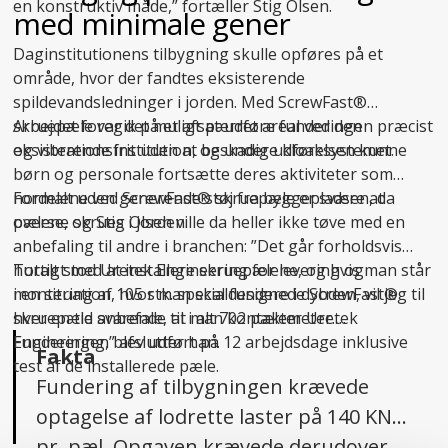
en konstruktiv måde,” fortæller Stig Olsen.
med minimale gener
Daginstitutionens tilbygning skulle opføres på et
område, hvor der fandtes eksisterende
spildevandsledninger i jorden. Med ScrewFast®
skruepæle var det muligt at udføre funderingen præcist
Arbejdet foregik på et afspærret areal ved den
og vibrationsfrit uden at beskadige kloaksystemet.
eksisterende institution, og under udførelsen kunne
børn og personale fortsætte deres aktiviteter som
normalt uden generende støj fra byggepladsen, da
Fordelene ved ScrewFast® skruepæle er svære at
pælene skrues i jorden.
overse, og Stig Olsen ville da heller ikke tøve med en
anbefaling til andre i branchen: ”Det går forholdsvis
hurtigt med at installere skruepælene, og hvis man står
Totalt stod Uretek Engineering for levering og
i en situation, hvor man skal fundere i dybden, vil jeg til
montering af 105 stk. specialdesignede ScrewFast®
hver en tid anbefale, at man kontakter Uretek
skruepæle svarende til i alt 702 pælemeter.
Engineering,” afslutter han.
Funderingen blev udført på 12 arbejdsdage inklusive
Fakta
test af de installerede pæle.
Fundering af tilbygningen krævede
optagelse af lodrette laster på 140 KN
pr. pæl. Opgaven krævede derudover