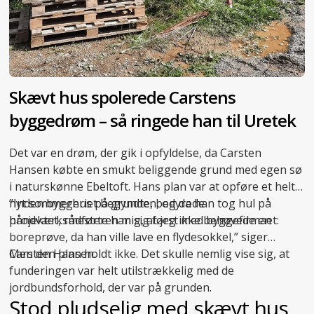
Skævt hus spolerede Carstens
byggedrøm – så ringede han til Uretek
Det var en drøm, der gik i opfyldelse, da Carsten
Hansen købte en smukt beliggende grund med egen sø
i naturskønne Ebeltoft. Hans plan var at opføre et helt
nyt sommerhus på grunden, og da han tog hul på
”Inden byggeriet begyndte, bedyrede
projektet, rådførte han sig først med byggefirmaet:
håndværksmesteren mig, at jeg ikke behøvede en
boreprøve, da han ville lave en flydesokkel,” siger
Carsten Hansen.
Men den plan holdt ikke. Det skulle nemlig vise sig, at
funderingen var helt utilstrækkelig med de
jordbundsforhold, der var på grunden.
Stod pludselig med skævt hus