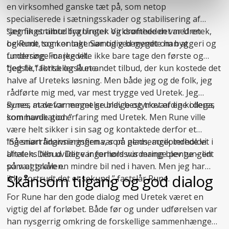
en virksomhed ganske tæt på, som netop
specialiserede i
sætningsskader
og stabilisering af
sætningsramte bygninger. Virksomheden var Uretek,
“Jeg fik et tilbud fra Uretek og drøftede det med en
og Rune tog kontakt. Samtidig begyndte han at
bekendt, som er ingeniør og ved meget om byggeri og
undersøge markedet.
fundering. For jeg ville ikke bare tage den første og
bedste,” fortæller Rune.
“Jeg fik faktisk også et andet tilbud, der kun kostede det
halve af Ureteks løsning. Men både jeg og de folk, jeg
rådførte mig med, var mest trygge ved Uretek. Jeg
synes, at de var meget grundige og troværdige i deres
Runes mavefornemmelse blev bestyrket af en kollega,
kommunikation.”
som havde god erfaring med Uretek. Men Rune ville
være helt sikker i sin sag og kontaktede derfor et
ingeniørrådgivningsfirma, som gennemgik indholdet i
“Så snart finansieringen var på plads, accepterede vi
aftalen. Den uvildige ingeniørs vurdering blev tungen
Ureteks tilbud. Det var forholdsvis mange penge – lidt
på vægtskålen.
som at grave en mindre bil ned i haven. Men jeg har
Skånsom tilgang og god dialog
ikke fortrudt det et sekund,” fastslår Rune.
For Rune har den gode dialog med Uretek været en
vigtig del af forløbet. Både før og under udførelsen var
han nysgerrig omkring de forskellige sammenhænge