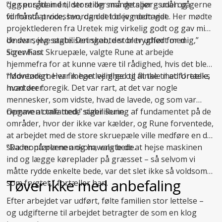
og spurgte ind til store og små detaljer – uden på
“Jeg er sådan én, der stiller mange spørgsmål og gerne
forhånd at vide, hvordan det blev modtaget.
vil forstå processen, og det lod jeg dem vide. Her mødte
projektlederen fra Uretek mig virkelig godt og gav mig
de svar, jeg søgte. Det skabte stor tryghed for mig,”
Under selve stabiliseringen, der blev udført med
siger han.
ScrewFast Skruepæle, valgte Rune at arbejde
hjemmefra for at kunne være til rådighed, hvis det blev
nødvendigt. Her fik han lejlighed til at tale med Ureteks
“Montørerne var meget venlige og flinke til at fortælle,
montører:
hvad der foregik. Det var rart, at det var nogle
mennesker, som vidste, hvad de lavede, og som var
nemme at tale med,” siger Rune.
Opgaven omfattede
stabilisering af fundamentet
på de
områder, hvor der ikke var kælder, og Rune forventede,
at arbejdet med de store skruepæle ville medføre en del
skader på plænen og havens bede.
“Da montørerne ankom, valgte de at hejse maskinen
ind og lægge køreplader på græsset – så selvom vi
måtte rydde enkelte bede, var det slet ikke så voldsomt
Tøver ikke med anbefaling
som frygtet,” fortæller han.
Efter arbejdet var udført, følte familien stor lettelse –
og udgifterne til arbejdet betragter de som en klog