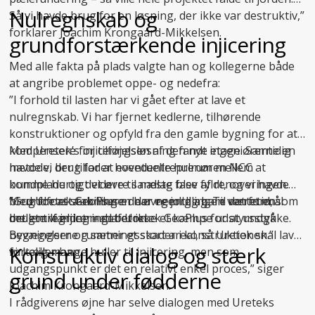
Nulregnskab og
Så vi havde brug for en løsning, der ikke var destruktiv,”
forklarer Joachim Krongaard-Mikkelsen.
grundforstærkende injicering
Med alle fakta på plads valgte han og kollegerne både
at angribe problemet oppe- og nedefra:
”I forhold til lasten har vi gået efter at lave et
nulregnskab. Vi har fjernet kedlerne, tilhørende
konstruktioner og opfyld fra den gamle bygning for at
kompensere for tilføjelsen af den nye etage. Samtidig
Med Uretek’s injiceringsløsning fandt ingeniørerne en
havde vi brug for at eventuelle hulrum mellem
metode, der tillader hovedentreprenøren NCC at
bundplade og det øvre sandlag blev fyldt, og vi havde
komme hurtigt videre til næste fase af renoveringen.
brug for at stabilisere de øvre jordlag. Til det formål
Med
”Grundforstærkningen har egentlig bare været en
Uretek GeoPlus
er der nemlig ingen ventetid, som
brugte vi injicering af Uretek GeoPlus for at undgå
det er tilfældet med beton.
mellemregning – det er ikke et kæmpe udstyrsstykke.
bevægelser og sætningsskader i konstruktionen.”
Bygningerne rummer et stort areal, så Uretek skal lave
Konstruktiv dialog og stærk
fortæller han.
virkelig mange huller til injicering, men som
udgangspunkt er det en relativt enkel proces,” siger
grund under fødderne
Joachim Krongaard-Mikkelsen.
I rådgiverens øjne har selve dialogen med Ureteks