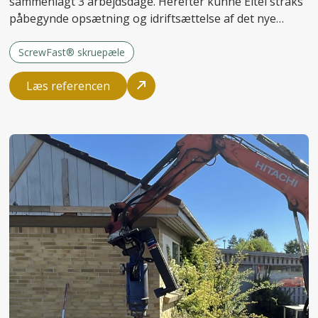
sammenlagt 3 arbejdsdage. Herefter kunne Eltel straks
påbegynde opsætning og idriftsættelse af det nye
anlæg.
ScrewFast® skruepæle
Læs referencen