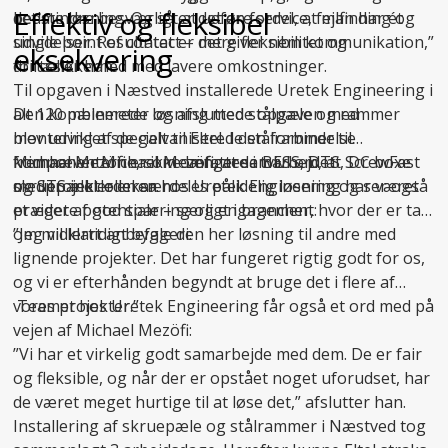
Effektiv og fleksibel
det mindre besværligt at udføre service, fejlfinding og
bedste løsning. Og så er det en fordel, at man har ét
udvidelser. Resultatet er mere fleksibilitet og
single point of contact – det giver nem kommunikation,”
eksekvering
driftssikkerhed med lavere omkostninger.
fortæller han.
Til opgaven i Næstved installerede Uretek Engineering i
Den kombinerede løsning med stålpæle og rammer
alt 120 pælemeter og afsluttede opgaven med
blev udviklet specielt til Eltel. I den forbindelse
montering af de galvaniserede stålrammer til
fremhæver Michael Mezöfi, at samarbejdet
komponenterne, som omfattede BESS, DTS, DC boxe
Michael Mezöfi er ikke længere i tvivl om, at ScrewFast
medprojektlederen hos Uretek Engineering har været
og STS inkl. oliekar.
skruepæle er en særdeles pålidelig løsning og ser også
præget af god sparring og engagement:
et videre potentiale – særligt i brancher, hvor der er tale
om midlertidigt byggeri:
”Jeg vil klart anbefale den her løsning til andre med
lignende projekter. Det har fungeret rigtig godt for os,
og vi er efterhånden begyndt at bruge det i flere af
vores projekter.”
Teamet hos Uretek Engineering får også et ord med på
vejen af Michael Mezöfi:
”Vi har et virkelig godt samarbejde med dem. De er fair
og fleksible, og når der er opstået noget uforudset, har
de været meget hurtige til at løse det,” afslutter han.
Installering af skruepæle og stålrammer i Næstved tog