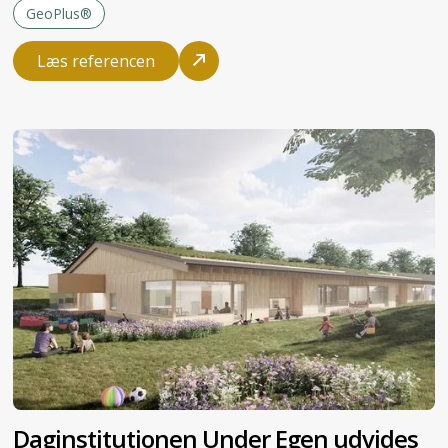
GeoPlus®
Læs referencen
Daginstitutionen Under Egen udvides