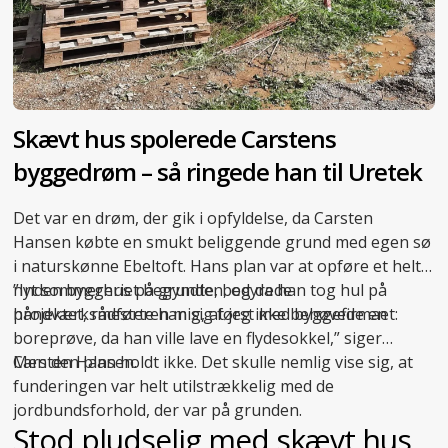
Skævt hus spolerede Carstens
byggedrøm – så ringede han til Uretek
Det var en drøm, der gik i opfyldelse, da Carsten
Hansen købte en smukt beliggende grund med egen sø
i naturskønne Ebeltoft. Hans plan var at opføre et helt
nyt sommerhus på grunden, og da han tog hul på
”Inden byggeriet begyndte, bedyrede
projektet, rådførte han sig først med byggefirmaet:
håndværksmesteren mig, at jeg ikke behøvede en
boreprøve, da han ville lave en flydesokkel,” siger
Carsten Hansen.
Men den plan holdt ikke. Det skulle nemlig vise sig, at
funderingen var helt utilstrækkelig med de
jordbundsforhold, der var på grunden.
Stod pludselig med skævt hus