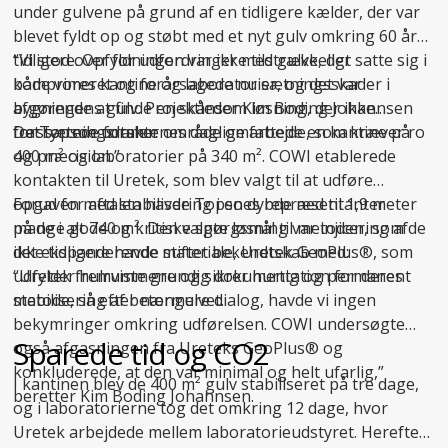
under gulvene på grund af en tidligere kælder, der var
blevet fyldt op og støbt med et nyt gulv omkring 60 år
tidligere. Opfyldningen var ikke tilstrækkeligt
“Vi stod over for udfordringer med gulve, der satte sig i
komprimeret og forårsagede nu sætningsskader i
både vores kantine og laboratorier, og det var
bygningens gulv. Projektleder Kim Boding Johannsen
afgørende at finde en skånsom løsning, der ikke
fra Topsoe udtaler:
forstyrrede forskernes daglige arbejde, som kræver ro
Det sætningsramte område omfattede en kantine på
og præcision.”
400 m² og laboratorier på 340 m². COWI etablerede
kontakten til Uretek, som blev valgt til at udføre
opgaven med stabilisering i en dybde ned til 1,9 meter
Forud for aftalen havde Topsoes repræsentanter
på de i alt 740 m². Den valgte løsning var injicering af
mange gode og kritiske spørgsmål til metoden, som de
det ekspanderende materiale, Uretek GeoPlus®, som
ikke tidligere havde stiftet bekendtskab med:
udfylder hulrummene og sikrer hurtig og permanent
“Uretek fremviste grundig dokumentation for deres
stabilisering af betongulvet.
metode, så efter nærmere dialog, havde vi ingen
bekymringer omkring udførelsen. COWI undersøgte
Sparede tid og CO2
også afgasningen fra Ureteks GeoPlus® og
konkluderede, at den var minimal og helt ufarlig,”
I kantinen blev de 400 m² gulv stabiliseret på tre dage,
beretter Kim Boding Johannsen.
og i laboratorierne tog det omkring 12 dage, hvor
Uretek arbejdede mellem laboratorieudstyret. Herefter