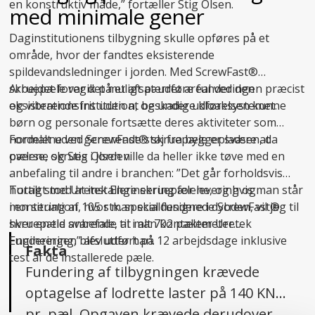
en konstruktiv måde,” fortæller Stig Olsen.
med minimale gener
Daginstitutionens tilbygning skulle opføres på et
område, hvor der fandtes eksisterende
spildevandsledninger i jorden. Med ScrewFast®
skruepæle var det muligt at udføre funderingen præcist
Arbejdet foregik på et afspærret areal ved den
og vibrationsfrit uden at beskadige kloaksystemet.
eksisterende institution, og under udførelsen kunne
børn og personale fortsætte deres aktiviteter som
normalt uden generende støj fra byggepladsen, da
Fordelene ved ScrewFast® skruepæle er svære at
pælene skrues i jorden.
overse, og Stig Olsen ville da heller ikke tøve med en
anbefaling til andre i branchen: ”Det går forholdsvis
hurtigt med at installere skruepælene, og hvis man står
Totalt stod Uretek Engineering for levering og
i en situation, hvor man skal fundere i dybden, vil jeg til
montering af 105 stk. specialdesignede ScrewFast®
hver en tid anbefale, at man kontakter Uretek
skruepæle svarende til i alt 702 pælemeter.
Engineering,” afslutter han.
Funderingen blev udført på 12 arbejdsdage inklusive
Fakta
test af de installerede pæle.
Fundering af tilbygningen krævede
optagelse af lodrette laster på 140 KN
pr. pæl. Opgaven krævede derudover