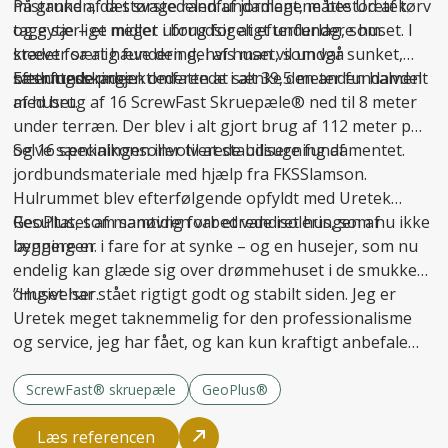
mistanken, da størstedelen af jordlagene bestod af tørv
På grund af det svage randfundament, måtte Uretek
og gytje – et meget uforudsigeligt underlag, som
tage særlige midler i brug for at
efterfundere
huset. I
kræver særlig fundering, hvis man vil undgå
stedet for at hæve den del af huset, som var sunket,
sætningsskader
besluttede projektlederen at sænke den anden halvdel
Efterfunderingen omfattede i alt 39,5 meter fundament
.
af huset.
med brug af 16 ScrewFast Skruepæle® ned til 8 meter
under terræn. Der blev i alt gjort brug af 112 meter pæl
og 16 specialkonsoller til at
Selve sænkningen involverede udsugning af
stabilisere fundamentet
.
jordbundsmateriale med hjælp fra FKSSlamson.
Hulrummet blev efterfølgende opfyldt med Uretek
GeoPlus, som samtidig forbedrede isoleringen af
Resultatet af manøvren var et vandret hus, som nu ikke
bygningen.
længere er i fare for at synke – og en husejer, som nu
endelig kan glæde sig over drømmehuset i de smukke
omgivelser.
”Huset har stået rigtigt godt og stabilt siden. Jeg er
Uretek meget taknemmelig for den professionalisme
og service, jeg har fået, og kan kun kraftigt anbefale
firmaet til andre,” afslutter Carsten Hansen.
ScrewFast® skruepæle
GeoPlus®
Læs referencen