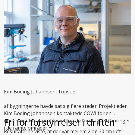
Kim Boding Johannsen, Topsoe
af bygningerne havde sat sig flere steder. Projektleder
Kim Boding Johannsen kontaktede COWI for en
Fri for forstyrrelser i driften
undersøgelse af problemet, og de foretog 130 boringer
i de ramte områder.
Resultaterne viste, at der var mellem 2 og 30 cm luft