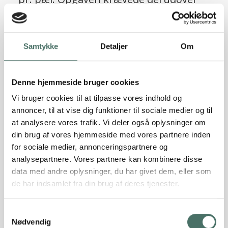
10 stk. skråpæle til optagelse af
vandrette laster, beregnet til i alt 150
ScrewFast® skruepæle
KN på tværs af bygningen og i alt 70 KN
Samtykke
Detaljer
Om
Læs referencen
på langs.
Denne hjemmeside bruger cookies
Vi bruger cookies til at tilpasse vores indhold og
annoncer, til at vise dig funktioner til sociale medier og til
at analysere vores trafik. Vi deler også oplysninger om
din brug af vores hjemmeside med vores partnere inden
for sociale medier, annonceringspartnere og
analysepartnere. Vores partnere kan kombinere disse
data med andre oplysninger, du har givet dem, eller som
de har indsamlet fra din brug af deres tjenester.
Sætningsskader truede
Samtykkevalg
patriciervillaens værdi, men Rune
Nødvendig