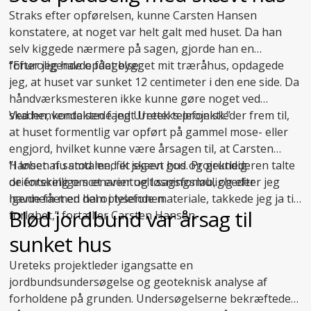
Straks efter opførelsen, kunne Carsten Hansen
konstatere, at noget var helt galt med huset. Da han
selv kiggede nærmere på sagen, gjorde han en
foruroligende opdagelse:
”Efter jeg havde fået bygget mit træråhus, opdagede
jeg, at huset var sunket 12 centimeter i den ene side. Da
håndværksmesteren ikke kunne gøre noget ved
skaden, kontaktede jeg Uretek telefonisk.”
Ved henvendelsen fandt Ureteks projektleder frem til,
at huset formentlig var opført på gammel mose- eller
engjord, hvilket kunne være årsagen til, at Carsten
Hansen nu stod med et skævt hus. Projektlederen talte
”I løbet af samtalen, fik jeg en god og grundig
de forskellige scenarier og løsningsmuligheder
orientering om et eventuelt sagsforløb, og efter jeg
igennem med ham i telefonen.
havde fået en del oplysende materiale, takkede jeg ja til
Blød jordbund var årsag til
forløbet,” fortæller Carsten Hansen.
sunket hus
Ureteks projektleder igangsatte en
jordbundsundersøgelse og geoteknisk analyse af
forholdene på grunden. Undersøgelserne bekræftede