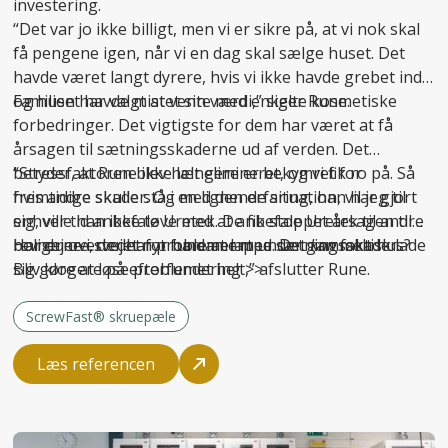
investering.
“Det var jo ikke billigt, men vi er sikre på, at vi nok skal
få pengene igen, når vi en dag skal sælge huset. Det
havde været langt dyrere, hvis vi ikke havde grebet ind
og huset havde mistet sin værdi,” siger Rune.
Familien har valgt at vente med enkelte kosmetiske
forbedringer. Det vigtigste for dem har været at få
årsagen til sætningsskaderne ud af verden. Det
betyder, at Rune ikke længere er bekymret for
“Stressfaktoren blev helt elimineret, og vi fik ro på. Så
fremtidige skader. Og med den erfaring, han har gjort
hvis andre skulle stå i en lignende situation, vil jeg til
sig, ville han ikke tøve med at anbefale Uretek til andre
enhver tid anbefale Uretek. De fik stoppet årsagen til
boligejere, der har problemer med sætningsskader.
revnerne i stedet for bare at lappe. Det
Har du overvejet nyt fundament under gammelt hus?
kan
faktisk lade
sig gøre at løse problemet helt,” afslutter Rune.
Bliv klogere på
efterfundering >>
ScrewFast® skruepæle
Læs referencen