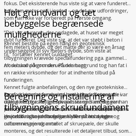
fokus. Det eksisterende hus viste sig at være funderet
Højt grundvand og tæt
hele fem meter ned i jorden – og det gav udfordringer,
som han ikke var forberedt på i første omgang.
bebyggelse begrænsede
mulighederne
“Det var mureren, der opdagede, at huset var meget
dybt funderet. Det viste sig, at det var støbt i beton i
Kennet bestilte på egen hånd en geoteknisk
fem meters dybde, og det måtte der jo være en årsag
undersøgelse til syv meters dybde, som viste at
til,” fortæller Kennet Guldager.
tilbygningen krævede specialfundering pga. gammel
mosebund på grunden. På den baggrund tog han fat i
Alt du skal vide om skruefundament
en række virksomheder for at indhente tilbud på
funderingen.
Kennet fulgte anbefalingen, og den nye geotekniske
Beregning og installering af
En af virksomhederne var Uretek, hvor Kennet var i
rapport viste, at fundering med borede betonpæle var
dialog med forskellige specialister over en længere
udelukket pga. høj grundvandsstand. Samtidig var han
tilbygningens skruefundament
periode. Det resulterede i, at Uretek anbefalede endnu
ikke interesseret i at fundere med rammede pæle på
en
grund af risikoen for følgeskader på hans egen og
Uretek brugte jordbundsanalysen til at beregne
jordbundsundersøgelse
til 10 meters dybde.
naboernes ejendomme:
udformningen og antallet af skruepæle, der skulle
monteres, og det resulterede i et detaljeret tilbud, som