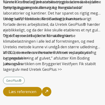
kunne Kim Boding Johannsen trygt lade medarbejderne
“Uretek kunne udføre stabiliseringen uden at vi skulle
benytte bygningen uden risiko for gulvbrud.
flytte igangværende forsøg og inventar ud af
laboratorier og kantiner. Det har sparet os rigtig meget
tid og bøvl,” forklarer Kim Boding Johannsen.
Under udførelsen skulle de ansatte kun kortvarigt
forlade deres arbejdssted, da Uretek GeoPlus® hærder
øjeblikkeligt, og da der ikke skulle etableres et nyt gulv.
Og det er med til at lette klimaaftrykket.
“Hos Topsoe arbejder vi for at begrænse
klimabelastningen i alle led af forretningen, og med
Ureteks metode kunne vi undgå den større udledning
af CO2, som ellers ville være kommet ved opbrydning
Vil du vide mere om metoden? Alt om
reparation af
og genetablering af gulvet,” afslutter Kim Boding
betongulve
>>
Johannsen.
Læs også artiklen om Bryggeriet Vestfyen:
Fik stabilt
lagergulv med Uretek GeoPlus
>>
GeoPlus®
Læs referencen