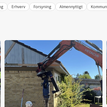
ng
Erhverv
Forsyning
Almennyttigt
Kommune