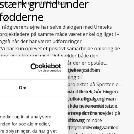
stærk grund under
Joachim Krongaard-Mikkelsen.
fødderne
I rådgiverens øjne har selve dialogen med Ureteks
projektledere på samme måde været enkel og ligetil –
også når der har været udfordringer.
”Vi har kun oplevet et positivt samarbejde omkring de
ting, vi rækker ud med. Det gælder både den
almindelige planlægning, og når der er opstået
vanskeligheder undervejs,” fortæller Joachim
Det er ikke første gang, at rådgiveren stifter
Krongaard-Mikkelsen.
bekendtskab med Ureteks løsning til
grundforstærkning. For mens projektet på Spritten er
Om
stort og komplekst, beskriver han Uretek GeoPlus
“Vi bringer som regel Uretek ind i billedet, når nogen
som en helt ideel løsning i mindre skadesager, hvor
står med skader på en bygning eller et gulv, og man
klassisk efterfundering hurtigt kan blive omfattende.
mistænker noget sætningsgivende nedenunder. I
stedet for at flå det hele op og starte forfra, er
I mellemtiden fortsætter NCC entreprenørarbejdet på
 medier og til at analysere
injicering ofte en økonomisk bedre og mindre
fulde omdrejninger i Aalborg. Så snart
nden for sociale medier,
indgribende løsning,” afslutter Joachim Krongaard-
grundforstærkningen er afsluttet, træder det samlede
e oplysninger, du har givet