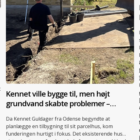
t
Kennet ville bygge til, men højt
o
grundvand skabte problemer –
skruepæle blev redningen
l
Da Kennet Guldager fra Odense begyndte at
planlægge en tilbygning til sit parcelhus, kom
funderingen hurtigt i fokus. Det eksisterende hus