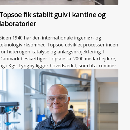
Topsoe fik stabilt gulv i kantine og
laboratorier
Siden 1940 har den internationale ingeniør- og
teknologivirksomhed Topsoe udviklet processer inden
for heterogen katalyse og anlægsprojektering. I
Danmark beskæftiger Topsoe ca. 2000 medarbejdere,
og i Kgs. Lyngby ligger hovedsædet, som bl.a. rummer
adskillige laboratorier, der danner rammen om
virksomhedens forskningsarbejde.