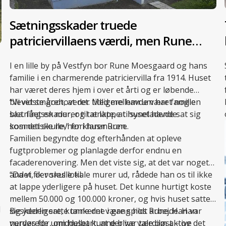
Sætningsskader truede
patriciervillaens værdi, men Rune
fandt løsningen
I en lille by på Vestfyn bor Rune Moesgaard og hans
familie i en charmerende patriciervilla fra 1914. Huset
har været deres hjem i over et årti og er løbende
blevet smårenoveret. Med mellemrum har familien
“Vi vidste godt, at der tidligere havde været nogle
bl.a. fået en murer til at lappe tilsyneladende
sætningsskader, og tænkte, at huset havde sat sig
kosmetiske revner i husmuren.
som det skulle,” forklarer Rune.
Familien begyndte dog efterhånden at opleve
fugtproblemer og planlagde derfor endnu en
facaderenovering. Men det viste sig, at det var noget
andet, der skulle til.
“Da vi fik vores lokale murer ud, rådede han os til ikke
at lappe yderligere på huset. Det kunne hurtigt koste
mellem 50.000 og 100.000 kroner, og hvis huset satte
d
sig yderligere, kunne det være spildt arbejde. Han
Beskeden satte tankerne i gang hos Rune. Han var
vurderede umiddelbart, at der var tale om aktive
nervøs for, om huset kunne blive værdiløst – og det