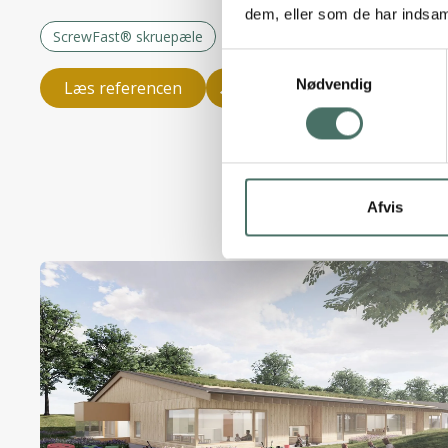
nye anlæg.
dem, eller som de har indsaml
ScrewFast® skruepæle
Samtykkevalg
Nødvendig
Læs referencen
Afvis