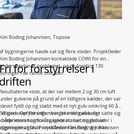
Kim Boding Johannsen, Topsoe
af bygningerne havde sat sig flere steder. Projektleder
Kim Boding Johannsen kontaktede COWI for en
Fri for forstyrrelser i
undersøgelse af problemet, og de foretog 130
boringer i de ramte områder.
driften
Resultaterne viste, at der var mellem 2 og 30 cm luft
under gulvene på grund af en tidligere kælder, der var
blevet fyldt op og støbt med et nyt gulv omkring 60 år
tidligere. Opfyldningen var ikke tilstrækkeligt
“Vi stod over for udfordringer med gulve, der satte sig
komprimeret og forårsagede nu sætningsskader i
i både vores kantine og laboratorier, og det var
bygningens gulv. Projektleder Kim Boding Johannsen
afgørende at finde en skånsom løsning, der ikke