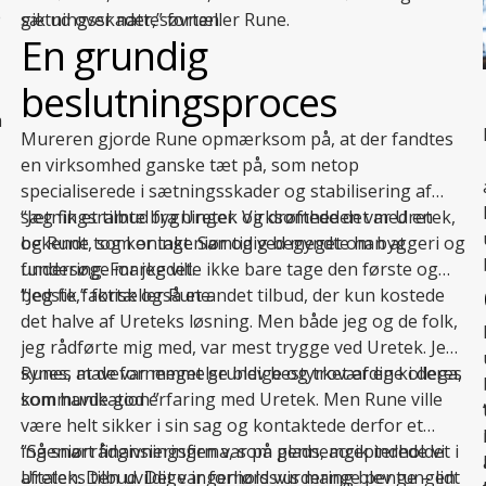
e
sætningsskader,” fortæller Rune.
gik ud over nattesøvnen.
En grundig
beslutningsproces
å
Mureren gjorde Rune opmærksom på, at der fandtes
en virksomhed ganske tæt på, som netop
specialiserede i
sætningsskader
og stabilisering af
sætningsramte bygninger. Virksomheden var Uretek,
“Jeg fik et tilbud fra Uretek og drøftede det med en
og Rune tog kontakt. Samtidig begyndte han at
bekendt, som er ingeniør og ved meget om byggeri og
undersøge markedet.
fundering. For jeg ville ikke bare tage den første og
bedste,” fortæller Rune.
“Jeg fik faktisk også et andet tilbud, der kun kostede
det halve af Ureteks løsning. Men både jeg og de folk,
jeg rådførte mig med, var mest trygge ved Uretek. Jeg
synes, at de var meget grundige og troværdige i deres
Runes mavefornemmelse blev bestyrket af en kollega,
kommunikation.”
som havde god erfaring med Uretek. Men Rune ville
være helt sikker i sin sag og kontaktede derfor et
ingeniørrådgivningsfirma, som gennemgik indholdet i
“Så snart finansieringen var på plads, accepterede vi
aftalen. Den uvildige ingeniørs vurdering blev tungen
Ureteks tilbud. Det var forholdsvis mange penge – lidt