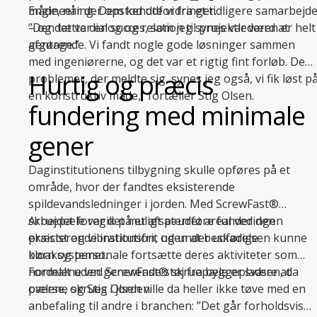
Engineering. Dem kendte vi fra et tidligere samarbejd
måde, når der opstod udfordringer.
– og det var en succes, som jeg synes var værd at
”Den tætte dialog og relation til projektlederen er helt
gentage.”
afgørende. Vi fandt nogle gode løsninger sammen
med ingeniørerne, og det var et rigtig fint forløb. De
Hurtig og præcis
problemer, der meldte sig, synes jeg også, vi fik løst p
en konstruktiv måde,” fortæller Stig Olsen.
fundering med minimale
gener
Daginstitutionens tilbygning skulle opføres på et
område, hvor der fandtes eksisterende
spildevandsledninger i jorden. Med ScrewFast®
skruepæle var det muligt at udføre funderingen
Arbejdet foregik på et afspærret areal ved den
præcist og vibrationsfrit uden at beskadige
eksisterende institution, og under udførelsen kunne
kloaksystemet.
børn og personale fortsætte deres aktiviteter som
normalt uden generende støj fra byggepladsen, da
Fordelene ved ScrewFast® skruepæle er svære at
pælene skrues i jorden.
overse, og Stig Olsen ville da heller ikke tøve med en
anbefaling til andre i branchen: ”Det går forholdsvis