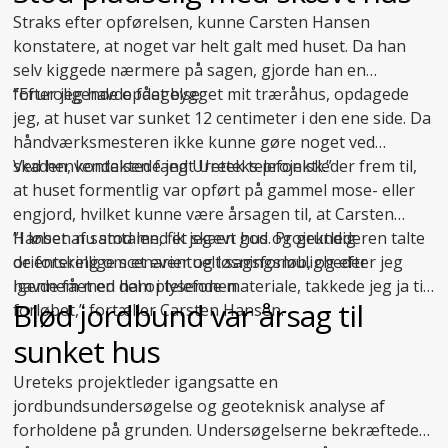
Straks efter opførelsen, kunne Carsten Hansen
konstatere, at noget var helt galt med huset. Da han
selv kiggede nærmere på sagen, gjorde han en
foruroligende opdagelse:
”Efter jeg havde fået bygget mit træråhus, opdagede
jeg, at huset var sunket 12 centimeter i den ene side. Da
håndværksmesteren ikke kunne gøre noget ved
skaden, kontaktede jeg Uretek telefonisk.”
Ved henvendelsen fandt Ureteks projektleder frem til,
at huset formentlig var opført på gammel mose- eller
engjord, hvilket kunne være årsagen til, at Carsten
Hansen nu stod med et skævt hus. Projektlederen talte
”I løbet af samtalen, fik jeg en god og grundig
de forskellige scenarier og løsningsmuligheder
orientering om et eventuelt sagsforløb, og efter jeg
igennem med ham i telefonen.
havde fået en del oplysende materiale, takkede jeg ja til
Blød jordbund var årsag til
forløbet,” fortæller Carsten Hansen.
sunket hus
Ureteks projektleder igangsatte en
jordbundsundersøgelse og geoteknisk analyse af
forholdene på grunden. Undersøgelserne bekræftede