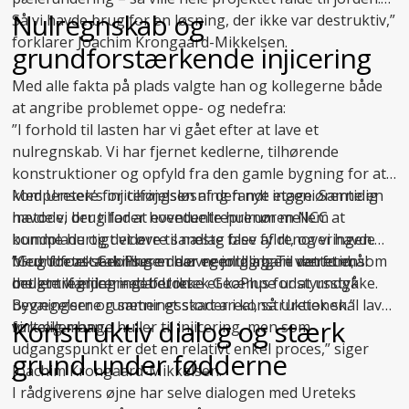
Nulregnskab og
Så vi havde brug for en løsning, der ikke var destruktiv,”
forklarer Joachim Krongaard-Mikkelsen.
grundforstærkende injicering
Med alle fakta på plads valgte han og kollegerne både
at angribe problemet oppe- og nedefra:
”I forhold til lasten har vi gået efter at lave et
nulregnskab. Vi har fjernet kedlerne, tilhørende
konstruktioner og opfyld fra den gamle bygning for at
kompensere for tilføjelsen af den nye etage. Samtidig
Med Uretek’s injiceringsløsning fandt ingeniørerne en
havde vi brug for at eventuelle hulrum mellem
metode, der tillader hovedentreprenøren NCC at
bundplade og det øvre sandlag blev fyldt, og vi havde
komme hurtigt videre til næste fase af renoveringen.
brug for at stabilisere de øvre jordlag. Til det formål
Med
”Grundforstærkningen har egentlig bare været en
Uretek GeoPlus
er der nemlig ingen ventetid, som
brugte vi injicering af Uretek GeoPlus for at undgå
det er tilfældet med beton.
mellemregning – det er ikke et kæmpe udstyrsstykke.
bevægelser og sætningsskader i konstruktionen.”
Bygningerne rummer et stort areal, så Uretek skal lave
Konstruktiv dialog og stærk
fortæller han.
virkelig mange huller til injicering, men som
udgangspunkt er det en relativt enkel proces,” siger
grund under fødderne
Joachim Krongaard-Mikkelsen.
I rådgiverens øjne har selve dialogen med Ureteks