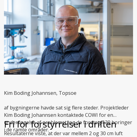
Kim Boding Johannsen, Topsoe
af bygningerne havde sat sig flere steder. Projektleder
Kim Boding Johannsen kontaktede COWI for en
Fri for forstyrrelser i driften
undersøgelse af problemet, og de foretog 130 boringer
i de ramte områder.
Resultaterne viste, at der var mellem 2 og 30 cm luft