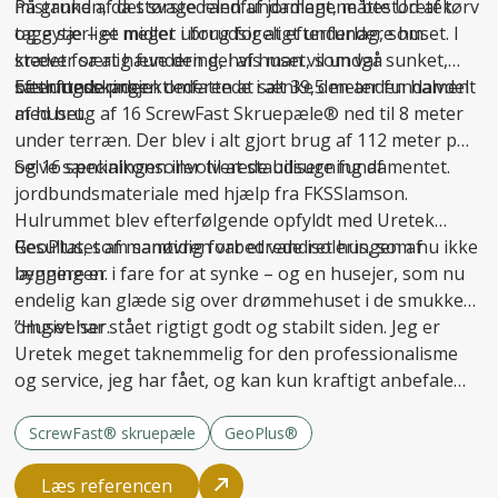
mistanken, da størstedelen af jordlagene bestod af tørv
På grund af det svage randfundament, måtte Uretek
og gytje – et meget uforudsigeligt underlag, som
tage særlige midler i brug for at
efterfundere
huset. I
kræver særlig fundering, hvis man vil undgå
stedet for at hæve den del af huset, som var sunket,
sætningsskader
besluttede projektlederen at sænke den anden halvdel
Efterfunderingen omfattede i alt 39,5 meter fundament
.
af huset.
med brug af 16 ScrewFast Skruepæle® ned til 8 meter
under terræn. Der blev i alt gjort brug af 112 meter pæl
og 16 specialkonsoller til at
Selve sænkningen involverede udsugning af
stabilisere fundamentet
.
jordbundsmateriale med hjælp fra FKSSlamson.
Hulrummet blev efterfølgende opfyldt med Uretek
GeoPlus, som samtidig forbedrede isoleringen af
Resultatet af manøvren var et vandret hus, som nu ikke
bygningen.
længere er i fare for at synke – og en husejer, som nu
endelig kan glæde sig over drømmehuset i de smukke
omgivelser.
”Huset har stået rigtigt godt og stabilt siden. Jeg er
Uretek meget taknemmelig for den professionalisme
og service, jeg har fået, og kan kun kraftigt anbefale
firmaet til andre,” afslutter Carsten Hansen.
ScrewFast® skruepæle
GeoPlus®
Læs referencen