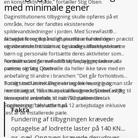
en konstruktiv måde,” fortæller Stig Olsen.
med minimale gener
Daginstitutionens tilbygning skulle opføres på et
område, hvor der fandtes eksisterende
spildevandsledninger i jorden. Med ScrewFast®
skruepæle var det muligt at udføre funderingen præcist
Arbejdet foregik på et afspærret areal ved den
og vibrationsfrit uden at beskadige kloaksystemet.
eksisterende institution, og under udførelsen kunne
børn og personale fortsætte deres aktiviteter som
normalt uden generende støj fra byggepladsen, da
Fordelene ved ScrewFast® skruepæle er svære at
pælene skrues i jorden.
overse, og Stig Olsen ville da heller ikke tøve med en
anbefaling til andre i branchen: ”Det går forholdsvis
hurtigt med at installere skruepælene, og hvis man står
Totalt stod Uretek Engineering for levering og
i en situation, hvor man skal fundere i dybden, vil jeg til
montering af 105 stk. specialdesignede ScrewFast®
hver en tid anbefale, at man kontakter Uretek
skruepæle svarende til i alt 702 pælemeter.
Engineering,” afslutter han.
Funderingen blev udført på 12 arbejdsdage inklusive
Fakta
test af de installerede pæle.
Fundering af tilbygningen krævede
optagelse af lodrette laster på 140 KN
pr. pæl. Opgaven krævede derudover