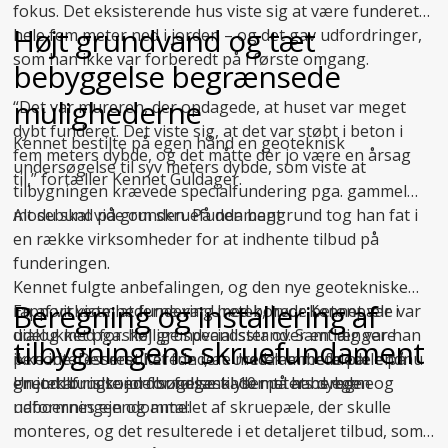
fokus. Det eksisterende hus viste sig at være funderet
Højt grundvand og tæt
hele fem meter ned i jorden – og det gav udfordringer,
som han ikke var forberedt på i første omgang.
bebyggelse begrænsede
mulighederne
“Det var mureren, der opdagede, at huset var meget
dybt funderet. Det viste sig, at det var støbt i beton i
Kennet bestilte på egen hånd en geoteknisk
fem meters dybde, og det måtte der jo være en årsag
undersøgelse til syv meters dybde, som viste at
til,” fortæller Kennet Guldager.
tilbygningen krævede specialfundering pga. gammel
mosebund på grunden. På den baggrund tog han fat i
Alt du skal vide om skruefundament
en række virksomheder for at indhente tilbud på
funderingen.
Kennet fulgte anbefalingen, og den nye geotekniske
Beregning og installering af
En af virksomhederne var Uretek, hvor Kennet var i
rapport viste, at fundering med borede betonpæle var
dialog med forskellige specialister over en længere
udelukket pga. høj grundvandsstand. Samtidig var han
tilbygningens skruefundament
periode. Det resulterede i, at Uretek anbefalede endnu
ikke interesseret i at fundere med rammede pæle på
en
grund af risikoen for følgeskader på hans egen og
Uretek brugte jordbundsanalysen til at beregne
jordbundsundersøgelse
til 10 meters dybde.
naboernes ejendomme:
udformningen og antallet af skruepæle, der skulle
monteres, og det resulterede i et detaljeret tilbud, som