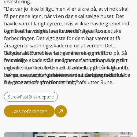
investering.
“Det var jo ikke billigt, men vi er sikre på, at vi nok skal
få pengene igen, når vi en dag skal sælge huset. Det
havde været langt dyrere, hvis vi ikke havde grebet ind
og huset havde mistet sin værdi,” siger Rune.
Familien har valgt at vente med enkelte kosmetiske
forbedringer. Det vigtigste for dem har været at få
årsagen til sætningsskaderne ud af verden. Det
betyder, at Rune ikke længere er bekymret for
“Stressfaktoren blev helt elimineret, og vi fik ro på. Så
fremtidige skader. Og med den erfaring, han har gjort
hvis andre skulle stå i en lignende situation, vil jeg til
sig, ville han ikke tøve med at anbefale Uretek til andre
enhver tid anbefale Uretek. De fik stoppet årsagen til
boligejere, der har problemer med sætningsskader.
revnerne i stedet for bare at lappe. Det
Har du overvejet nyt fundament under gammelt hus?
kan
faktisk lade
sig gøre at løse problemet helt,” afslutter Rune.
Bliv klogere på
efterfundering >>
ScrewFast® skruepæle
Læs referencen