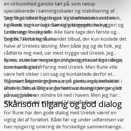
en virksomhed ganske tæt på, som netop
specialiserede i
sætningsskader
og stabilisering af
sætningsramte bygninger. Virksomheden var Uretek,
“Jeg fik et tilbud fra Uretek og drøftede det med en
og Rune tog kontakt. Samtidig begyndte han at
bekendt, som er ingeniør og ved meget om byggeri og
undersøge markedet.
fundering. For jeg ville ikke bare tage den første og
bedste,” fortæller Rune.
“Jeg fik faktisk også et andet tilbud, der kun kostede det
halve af Ureteks løsning. Men både jeg og de folk, jeg
rådførte mig med, var mest trygge ved Uretek. Jeg
synes, at de var meget grundige og troværdige i deres
Runes mavefornemmelse blev bestyrket af en kollega,
kommunikation.”
som havde god erfaring med Uretek. Men Rune ville
være helt sikker i sin sag og kontaktede derfor et
ingeniørrådgivningsfirma, som gennemgik indholdet i
“Så snart finansieringen var på plads, accepterede vi
aftalen. Den uvildige ingeniørs vurdering blev tungen
Ureteks tilbud. Det var forholdsvis mange penge – lidt
på vægtskålen.
som at grave en mindre bil ned i haven. Men jeg har
Skånsom tilgang og god dialog
ikke fortrudt det et sekund,” fastslår Rune.
For Rune har den gode dialog med Uretek været en
vigtig del af forløbet. Både før og under udførelsen var
han nysgerrig omkring de forskellige sammenhænge