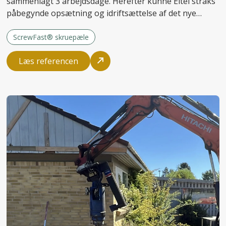
sammenlagt 3 arbejdsdage. Herefter kunne Eltel straks
påbegynde opsætning og idriftsættelse af det nye
anlæg.
ScrewFast® skruepæle
Læs referencen