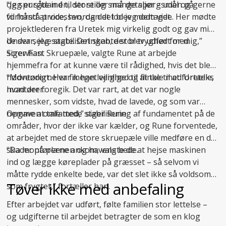
og spurgte ind til store og små detaljer – uden på
“Jeg er sådan én, der stiller mange spørgsmål og gerne
forhånd at vide, hvordan det blev modtaget.
vil forstå processen, og det lod jeg dem vide. Her mødte
projektlederen fra Uretek mig virkelig godt og gav mig
de svar, jeg søgte. Det skabte stor tryghed for mig,”
Under selve stabiliseringen, der blev udført med
siger han.
ScrewFast Skruepæle, valgte Rune at arbejde
hjemmefra for at kunne være til rådighed, hvis det blev
nødvendigt. Her fik han lejlighed til at tale med Ureteks
“Montørerne var meget venlige og flinke til at fortælle,
montører:
hvad der foregik. Det var rart, at det var nogle
mennesker, som vidste, hvad de lavede, og som var
nemme at tale med,” siger Rune.
Opgaven omfattede
stabilisering af fundamentet
på de
områder, hvor der ikke var kælder, og Rune forventede,
at arbejdet med de store skruepæle ville medføre en del
skader på plænen og havens bede.
“Da montørerne ankom, valgte de at hejse maskinen
ind og lægge køreplader på græsset – så selvom vi
måtte rydde enkelte bede, var det slet ikke så voldsomt
Tøver ikke med anbefaling
som frygtet,” fortæller han.
Efter arbejdet var udført, følte familien stor lettelse –
og udgifterne til arbejdet betragter de som en klog