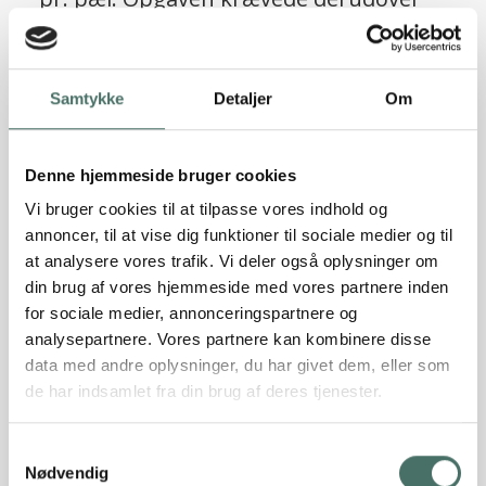
10 stk. skråpæle til optagelse af
vandrette laster, beregnet til i alt 150
ScrewFast® skruepæle
KN på tværs af bygningen og i alt 70 KN
Samtykke
Detaljer
Om
Læs referencen
på langs.
Denne hjemmeside bruger cookies
Vi bruger cookies til at tilpasse vores indhold og
annoncer, til at vise dig funktioner til sociale medier og til
at analysere vores trafik. Vi deler også oplysninger om
din brug af vores hjemmeside med vores partnere inden
for sociale medier, annonceringspartnere og
analysepartnere. Vores partnere kan kombinere disse
data med andre oplysninger, du har givet dem, eller som
de har indsamlet fra din brug af deres tjenester.
Sætningsskader truede
Samtykkevalg
patriciervillaens værdi, men Rune
Nødvendig