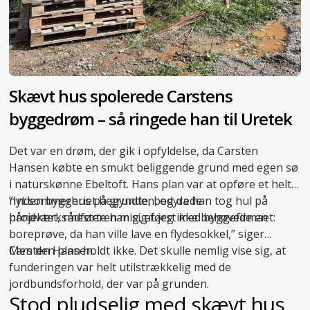
Skævt hus spolerede Carstens
byggedrøm – så ringede han til Uretek
Det var en drøm, der gik i opfyldelse, da Carsten
Hansen købte en smukt beliggende grund med egen sø
i naturskønne Ebeltoft. Hans plan var at opføre et helt
nyt sommerhus på grunden, og da han tog hul på
”Inden byggeriet begyndte, bedyrede
projektet, rådførte han sig først med byggefirmaet:
håndværksmesteren mig, at jeg ikke behøvede en
boreprøve, da han ville lave en flydesokkel,” siger
Carsten Hansen.
Men den plan holdt ikke. Det skulle nemlig vise sig, at
funderingen var helt utilstrækkelig med de
jordbundsforhold, der var på grunden.
Stod pludselig med skævt hus