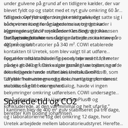
under gulvene på grund af en tidligere kælder, der var
blevet fyldt op og støbt med et nyt gulv omkring 60 år
tidligere. Opfyldningen var ikke tilstrækkeligt
“Vi stod over for udfordringer med gulve, der satte sig i
komprimeret og forårsagede nu sætningsskader i
både vores kantine og laboratorier, og det var
bygningens gulv. Projektleder Kim Boding Johannsen
afgørende at finde en skånsom løsning, der ikke
fra Topsoe udtaler:
forstyrrede forskernes daglige arbejde, som kræver ro
Det sætningsramte område omfattede en kantine på
og præcision.”
400 m² og laboratorier på 340 m². COWI etablerede
kontakten til Uretek, som blev valgt til at udføre
opgaven med stabilisering i en dybde ned til 1,9 meter
Forud for aftalen havde Topsoes repræsentanter
på de i alt 740 m². Den valgte løsning var injicering af
mange gode og kritiske spørgsmål til metoden, som de
det ekspanderende materiale, Uretek GeoPlus®, som
ikke tidligere havde stiftet bekendtskab med:
udfylder hulrummene og sikrer hurtig og permanent
“Uretek fremviste grundig dokumentation for deres
stabilisering af betongulvet.
metode, så efter nærmere dialog, havde vi ingen
bekymringer omkring udførelsen. COWI undersøgte
Sparede tid og CO2
også afgasningen fra Ureteks GeoPlus® og
konkluderede, at den var minimal og helt ufarlig,”
I kantinen blev de 400 m² gulv stabiliseret på tre dage,
beretter Kim Boding Johannsen.
og i laboratorierne tog det omkring 12 dage, hvor
Uretek arbejdede mellem laboratorieudstyret. Herefter