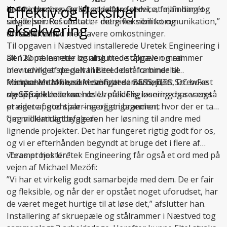
Effektiv og fleksibel
det mindre besværligt at udføre service, fejlfinding og
bedste løsning. Og så er det en fordel, at man har ét
udvidelser. Resultatet er mere fleksibilitet og
single point of contact – det giver nem kommunikation,”
eksekvering
driftssikkerhed med lavere omkostninger.
fortæller han.
Til opgaven i Næstved installerede Uretek Engineering i
Den kombinerede løsning med stålpæle og rammer
alt 120 pælemeter og afsluttede opgaven med
blev udviklet specielt til Eltel. I den forbindelse
montering af de galvaniserede stålrammer til
fremhæver Michael Mezöfi, at samarbejdet
komponenterne, som omfattede BESS, DTS, DC boxe
Michael Mezöfi er ikke længere i tvivl om, at ScrewFast
medprojektlederen hos Uretek Engineering har været
og STS inkl. oliekar.
skruepæle er en særdeles pålidelig løsning og ser også
præget af god sparring og engagement:
et videre potentiale – særligt i brancher, hvor der er tale
om midlertidigt byggeri:
”Jeg vil klart anbefale den her løsning til andre med
lignende projekter. Det har fungeret rigtig godt for os,
og vi er efterhånden begyndt at bruge det i flere af
vores projekter.”
Teamet hos Uretek Engineering får også et ord med på
vejen af Michael Mezöfi:
”Vi har et virkelig godt samarbejde med dem. De er fair
og fleksible, og når der er opstået noget uforudset, har
de været meget hurtige til at løse det,” afslutter han.
Installering af skruepæle og stålrammer i Næstved tog