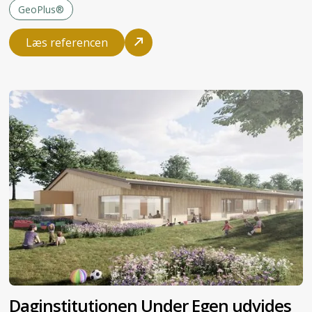
GeoPlus®
Læs referencen
Daginstitutionen Under Egen udvides