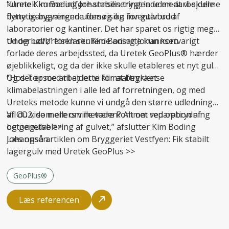
kunne Kim Boding Johannsen trygt lade medarbejderne
“Uretek kunne udføre stabiliseringen uden at vi skulle
benytte bygningen uden risiko for gulvbrud.
flytte igangværende forsøg og inventar ud af
laboratorier og kantiner. Det har sparet os rigtig meget
tid og bøvl,” forklarer Kim Boding Johannsen.
Under udførelsen skulle de ansatte kun kortvarigt
forlade deres arbejdssted, da Uretek GeoPlus® hærder
øjeblikkeligt, og da der ikke skulle etableres et nyt gulv.
Og det er med til at lette klimaaftrykket.
“Hos Topsoe arbejder vi for at begrænse
klimabelastningen i alle led af forretningen, og med
Ureteks metode kunne vi undgå den større udledning
af CO2, som ellers ville være kommet ved opbrydning
Vil du vide mere om metoden? Alt om
reparation af
og genetablering af gulvet,” afslutter Kim Boding
betongulve
>>
Johannsen.
Læs også artiklen om Bryggeriet Vestfyen:
Fik stabilt
lagergulv med Uretek GeoPlus
>>
GeoPlus®
Læs referencen