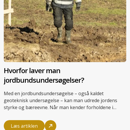
Hvorfor laver man
jordbundsundersøgelser?
Med en
jordbundsundersøgelse
– også kaldet
geoteknisk undersøgelse – kan man udrede jordens
styrke og bæreevne. Når man kender forholdene i
jorden, kan man fx opklare, hvorfor et hus har
sætningsskader, eller hvordan
fundering
af et byggeri
Læs artiklen
skal gribes an. På den måde sikres fagligheden gennem