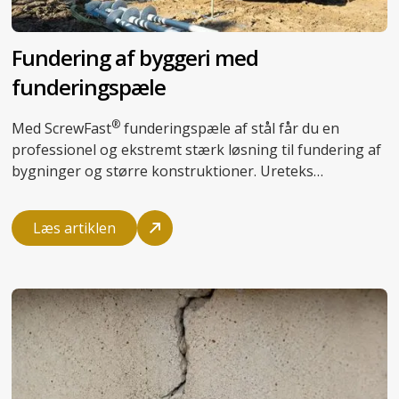
Fundering af byggeri med
funderingspæle
®
Med
ScrewFast
funderingspæle af stål får du en
professionel og ekstremt stærk løsning til fundering af
bygninger og større konstruktioner. Ureteks
specialiserede montører installerer pælene 100%
vibrationsfrit, og du undgår støj, forstyrrelser og
Læs artiklen
potentielle følgeskader på omkringliggende bygninger.