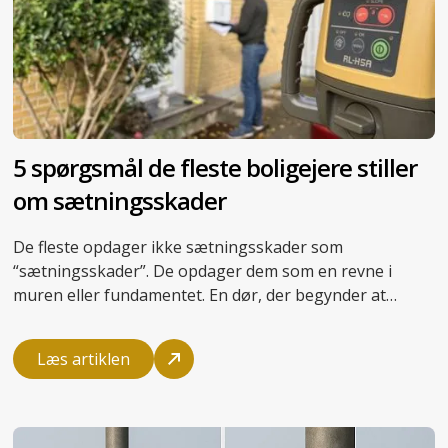
5 spørgsmål de fleste boligejere stiller
om sætningsskader
De fleste opdager ikke sætningsskader som
“sætningsskader”. De opdager dem som en revne i
muren eller fundamentet. En dør, der begynder at
binde. Eller et gulv, der synker. Hvis du er boligejer, kan
den slags fund give mange bekymringer. I denne artikel
Læs artiklen
får du svarene, der kan ruste dig til at håndtere
situationen.