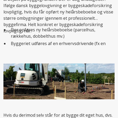
Ifølge dansk byggelovgivning er byggeskadeforsikring
lovpligtig, hvis du får opført ny helårsbeboelse og visse
større ombygninger igennem et professionelt
byggefirma. Helt konkret er byggeskadeforsikring
Der opføres ny helårsbeboelse (parcelhus,
lovpligtig, når:
rækkehus, dobbelthus mv.)
Byggeriet udføres af en erhvervsdrivende (fx en
totalentreprenør)
En erhvervsdrivende fungerer som bygherre og
sælger huset videre (fx typehusfirmaer)
Hvis du derimod selv står for at bygge dit eget hus, dvs.