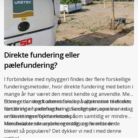
Direkte fundering eller
pælefundering?
I forbindelse med nybyggeri findes der flere forskellige
funderingsmetoder, hvor direkte fundering med beton i
mange år har været den mest kendte og anvendte. Med
tiden er der dog kommet fokus på alternative metoder,
Et meget anvendt alternativ eller supplement til direkte
idet direkte fundering har visse ulemper, som man i dag
fundering er pælefundering. Særligt skruepæle er en
er blevet mere opmærksom på.
omkostningseffektiv metode, som samtidig er
mindre
klimabelastende end mere traditionelle metoder.
Men hvad er skruepæle egentlig, og hvorfor er de
blevet så populære? Det dykker vi ned i med denne