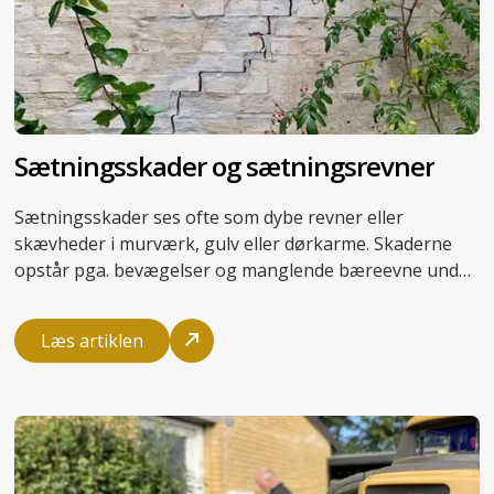
Sætningsskader og sætningsrevner
Sætningsskader ses ofte som dybe revner eller
skævheder i murværk, gulv eller dørkarme. Skaderne
opstår pga. bevægelser og manglende bæreevne under
bygningens gulv eller fundament. Ved aktive
sætningsskader vil fugning og lignende
Læs artiklen
symptombehandling derfor ikke løse problemet.