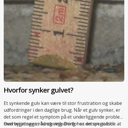
Hvorfor synker gulvet?
Et synkende gulv kan være til stor frustration og skabe
udfordringer i den daglige brug. Når et
gulv synker
, er
det som regel et symptom på et underliggende problem
med bygningens fundering. Derfor er det en god ide at
Overvej at søge råd og vejledning hos en specialist i