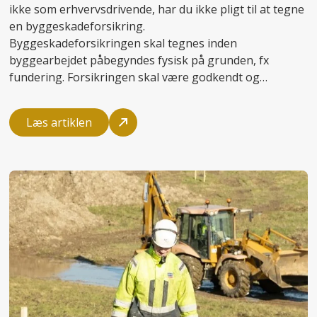
ikke som erhvervsdrivende, har du ikke pligt til at tegne
en byggeskadeforsikring.
Byggeskadeforsikringen skal tegnes inden
byggearbejdet påbegyndes fysisk på grunden, fx
fundering. Forsikringen skal være godkendt og
dokumenteret over for kommunen som del af
byggesagsbehandlingen. Det er den professionelle
Læs artiklen
partner, der står for opførelsen af huset, som skal
sørge for at tegne og betale forsikringen.