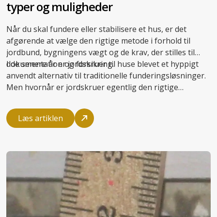
typer og muligheder
Når du skal fundere eller stabilisere et hus, er det
afgørende at vælge den rigtige metode i forhold til
jordbund, bygningens vægt og de krav, der stilles til
dokumentation og forsikring.
I de senere år er jordskruer til huse blevet et hyppigt
anvendt alternativ til traditionelle funderingsløsninger.
Men hvornår er jordskruer egentlig den rigtige
løsning? I denne artikel får du en introduktion til de
mest kendte typer
skruefundament
, så du kan træffe et
Læs artiklen
oplyst valg.