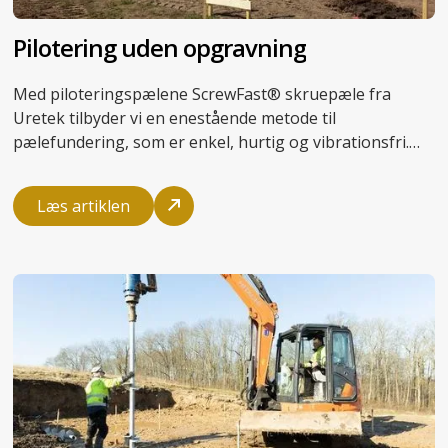
Pilotering uden opgravning
Med piloteringspælene
ScrewFast® skruepæle
fra
Uretek tilbyder vi en enestående metode til
pælefundering
, som er enkel, hurtig og vibrationsfri.
Du undgår risikoen for følgeskader på
omkringliggende bygninger og slipper for omfattende
Læs artiklen
®
reetablering. ScrewFast Skruepæle
kan let skrues op
og genanvendes, og det gør dem også velegnede til
pilotering af midlertidige fundamenter.