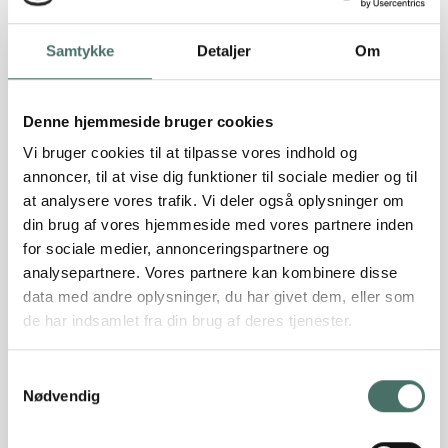
Samtykke
Detaljer
Om
Denne hjemmeside bruger cookies
Vi bruger cookies til at tilpasse vores indhold og
Hvordan påvirker gytje fundering af
annoncer, til at vise dig funktioner til sociale medier og til
bygninger?
at analysere vores trafik. Vi deler også oplysninger om
din brug af vores hjemmeside med vores partnere inden
Når man finder gytje i jorden på en byggegrund, kræver
for sociale medier, annonceringspartnere og
det nogle helt særlige forholdsregler. Men hvordan
analysepartnere. Vores partnere kan kombinere disse
påvirker gytje funderingen helt konkret?
data med andre oplysninger, du har givet dem, eller som
Gytje er en jordart, som indeholder nedbrudt organisk
de har indsamlet fra din brug af deres tjenester.
materiale som planterester og alger og den findes
typisk i miljøer ved søer, moser, og fjorde. Det giver en
Samtykkevalg
blød og vandholdig sammensætning, som
Nødvendig
sammenlignet med andre jordarter, har en lav
bæreevne. Når man bygger eller renoverer