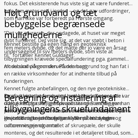
fokus. Det eksisterende hus viste sig at være funderet
Højt grundvand og tæt
hele fem meter ned i jorden – og det gav udfordringer,
som han ikke var forberedt på i første omgang.
bebyggelse begrænsede
mulighederne
“Det var mureren, der opdagede, at huset var meget
dybt funderet. Det viste sig, at det var støbt i beton i
Kennet bestilte på egen hånd en geoteknisk
fem meters dybde, og det måtte der jo være en årsag
undersøgelse til syv meters dybde, som viste at
til,” fortæller Kennet Guldager.
tilbygningen krævede specialfundering pga. gammel
mosebund på grunden. På den baggrund tog han fat i
Alt du skal vide om skruefundament
en række virksomheder for at indhente tilbud på
funderingen.
Kennet fulgte anbefalingen, og den nye geotekniske
Beregning og installering af
En af virksomhederne var Uretek, hvor Kennet var i
rapport viste, at fundering med borede betonpæle var
dialog med forskellige specialister over en længere
udelukket pga. høj grundvandsstand. Samtidig var han
tilbygningens skruefundament
periode. Det resulterede i, at Uretek anbefalede endnu
ikke interesseret i at fundere med rammede pæle på
en
grund af risikoen for følgeskader på hans egen og
Uretek brugte jordbundsanalysen til at beregne
jordbundsundersøgelse
til 10 meters dybde.
naboernes ejendomme:
udformningen og antallet af skruepæle, der skulle
monteres, og det resulterede i et detaljeret tilbud, som