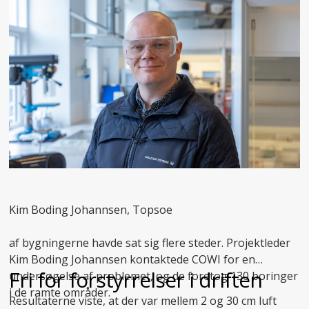
Kim Boding Johannsen, Topsoe
af bygningerne havde sat sig flere steder. Projektleder
Kim Boding Johannsen kontaktede COWI for en
Fri for forstyrrelser i driften
undersøgelse af problemet, og de foretog 130 boringer
i de ramte områder.
Resultaterne viste, at der var mellem 2 og 30 cm luft