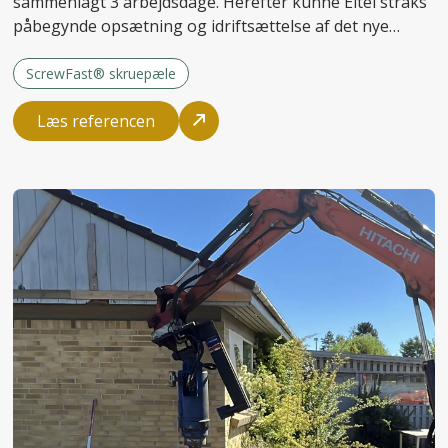
sammenlagt 3 arbejdsdage. Herefter kunne Eltel straks
påbegynde opsætning og idriftsættelse af det nye
anlæg.
ScrewFast® skruepæle
Læs referencen