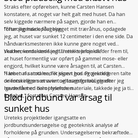
Straks efter opførelsen, kunne Carsten Hansen
konstatere, at noget var helt galt med huset. Da han
selv kiggede nærmere på sagen, gjorde han en
foruroligende opdagelse:
”Efter jeg havde fået bygget mit træråhus, opdagede
jeg, at huset var sunket 12 centimeter i den ene side. Da
håndværksmesteren ikke kunne gøre noget ved
skaden, kontaktede jeg Uretek telefonisk.”
Ved henvendelsen fandt Ureteks projektleder frem til,
at huset formentlig var opført på gammel mose- eller
engjord, hvilket kunne være årsagen til, at Carsten
Hansen nu stod med et skævt hus. Projektlederen talte
”I løbet af samtalen, fik jeg en god og grundig
de forskellige scenarier og løsningsmuligheder
orientering om et eventuelt sagsforløb, og efter jeg
igennem med ham i telefonen.
havde fået en del oplysende materiale, takkede jeg ja til
Blød jordbund var årsag til
forløbet,” fortæller Carsten Hansen.
sunket hus
Ureteks projektleder igangsatte en
jordbundsundersøgelse og geoteknisk analyse af
forholdene på grunden. Undersøgelserne bekræftede