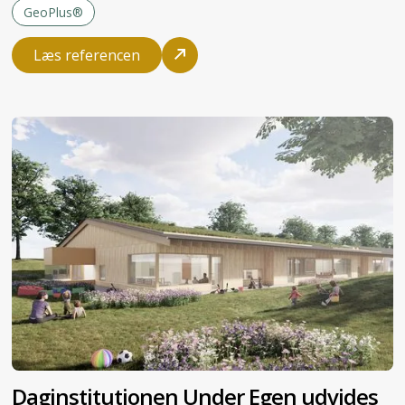
GeoPlus®
Læs referencen
Daginstitutionen Under Egen udvides