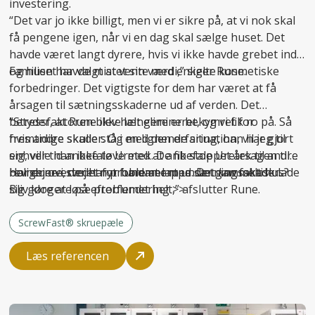
investering.
“Det var jo ikke billigt, men vi er sikre på, at vi nok skal
få pengene igen, når vi en dag skal sælge huset. Det
havde været langt dyrere, hvis vi ikke havde grebet ind
og huset havde mistet sin værdi,” siger Rune.
Familien har valgt at vente med enkelte kosmetiske
forbedringer. Det vigtigste for dem har været at få
årsagen til sætningsskaderne ud af verden. Det
betyder, at Rune ikke længere er bekymret for
“Stressfaktoren blev helt elimineret, og vi fik ro på. Så
fremtidige skader. Og med den erfaring, han har gjort
hvis andre skulle stå i en lignende situation, vil jeg til
sig, ville han ikke tøve med at anbefale Uretek til andre
enhver tid anbefale Uretek. De fik stoppet årsagen til
boligejere, der har problemer med sætningsskader.
revnerne i stedet for bare at lappe. Det
Har du overvejet nyt fundament under gammelt hus?
kan
faktisk lade
sig gøre at løse problemet helt,” afslutter Rune.
Bliv klogere på
efterfundering >>
ScrewFast® skruepæle
Læs referencen