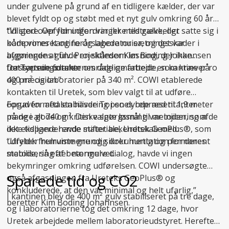
under gulvene på grund af en tidligere kælder, der var
blevet fyldt op og støbt med et nyt gulv omkring 60 år
tidligere. Opfyldningen var ikke tilstrækkeligt
“Vi stod over for udfordringer med gulve, der satte sig i
komprimeret og forårsagede nu sætningsskader i
både vores kantine og laboratorier, og det var
bygningens gulv. Projektleder Kim Boding Johannsen
afgørende at finde en skånsom løsning, der ikke
fra Topsoe udtaler:
forstyrrede forskernes daglige arbejde, som kræver ro
Det sætningsramte område omfattede en kantine på
og præcision.”
400 m² og laboratorier på 340 m². COWI etablerede
kontakten til Uretek, som blev valgt til at udføre
opgaven med stabilisering i en dybde ned til 1,9 meter
Forud for aftalen havde Topsoes repræsentanter
på de i alt 740 m². Den valgte løsning var injicering af
mange gode og kritiske spørgsmål til metoden, som de
det ekspanderende materiale, Uretek GeoPlus®, som
ikke tidligere havde stiftet bekendtskab med:
udfylder hulrummene og sikrer hurtig og permanent
“Uretek fremviste grundig dokumentation for deres
stabilisering af betongulvet.
metode, så efter nærmere dialog, havde vi ingen
bekymringer omkring udførelsen. COWI undersøgte
Sparede tid og CO2
også afgasningen fra Ureteks GeoPlus® og
konkluderede, at den var minimal og helt ufarlig,”
I kantinen blev de 400 m² gulv stabiliseret på tre dage,
beretter Kim Boding Johannsen.
og i laboratorierne tog det omkring 12 dage, hvor
Uretek arbejdede mellem laboratorieudstyret. Herefter