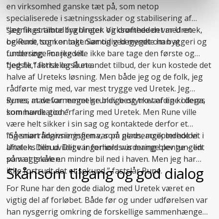
en virksomhed ganske tæt på, som netop
specialiserede i
sætningsskader
og stabilisering af
sætningsramte bygninger. Virksomheden var Uretek,
“Jeg fik et tilbud fra Uretek og drøftede det med en
og Rune tog kontakt. Samtidig begyndte han at
bekendt, som er ingeniør og ved meget om byggeri og
undersøge markedet.
fundering. For jeg ville ikke bare tage den første og
bedste,” fortæller Rune.
“Jeg fik faktisk også et andet tilbud, der kun kostede det
halve af Ureteks løsning. Men både jeg og de folk, jeg
rådførte mig med, var mest trygge ved Uretek. Jeg
synes, at de var meget grundige og troværdige i deres
Runes mavefornemmelse blev bestyrket af en kollega,
kommunikation.”
som havde god erfaring med Uretek. Men Rune ville
være helt sikker i sin sag og kontaktede derfor et
ingeniørrådgivningsfirma, som gennemgik indholdet i
“Så snart finansieringen var på plads, accepterede vi
aftalen. Den uvildige ingeniørs vurdering blev tungen
Ureteks tilbud. Det var forholdsvis mange penge – lidt
på vægtskålen.
som at grave en mindre bil ned i haven. Men jeg har
Skånsom tilgang og god dialog
ikke fortrudt det et sekund,” fastslår Rune.
For Rune har den gode dialog med Uretek været en
vigtig del af forløbet. Både før og under udførelsen var
han nysgerrig omkring de forskellige sammenhænge