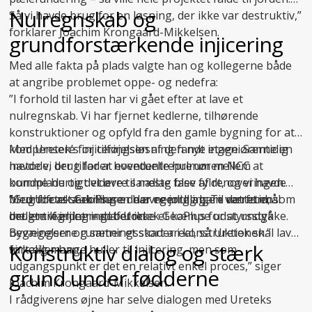
Nulregnskab og
Så vi havde brug for en løsning, der ikke var destruktiv,”
forklarer Joachim Krongaard-Mikkelsen.
grundforstærkende injicering
Med alle fakta på plads valgte han og kollegerne både
at angribe problemet oppe- og nedefra:
”I forhold til lasten har vi gået efter at lave et
nulregnskab. Vi har fjernet kedlerne, tilhørende
konstruktioner og opfyld fra den gamle bygning for at
kompensere for tilføjelsen af den nye etage. Samtidig
Med Uretek’s injiceringsløsning fandt ingeniørerne en
havde vi brug for at eventuelle hulrum mellem
metode, der tillader hovedentreprenøren NCC at
bundplade og det øvre sandlag blev fyldt, og vi havde
komme hurtigt videre til næste fase af renoveringen.
brug for at stabilisere de øvre jordlag. Til det formål
Med
”Grundforstærkningen har egentlig bare været en
Uretek GeoPlus
er der nemlig ingen ventetid, som
brugte vi injicering af Uretek GeoPlus for at undgå
det er tilfældet med beton.
mellemregning – det er ikke et kæmpe udstyrsstykke.
bevægelser og sætningsskader i konstruktionen.”
Bygningerne rummer et stort areal, så Uretek skal lave
Konstruktiv dialog og stærk
fortæller han.
virkelig mange huller til injicering, men som
udgangspunkt er det en relativt enkel proces,” siger
grund under fødderne
Joachim Krongaard-Mikkelsen.
I rådgiverens øjne har selve dialogen med Ureteks