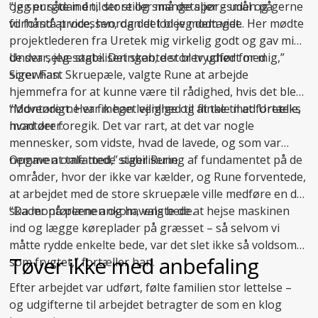
og spurgte ind til store og små detaljer – uden på
“Jeg er sådan én, der stiller mange spørgsmål og gerne
forhånd at vide, hvordan det blev modtaget.
vil forstå processen, og det lod jeg dem vide. Her mødte
projektlederen fra Uretek mig virkelig godt og gav mig
de svar, jeg søgte. Det skabte stor tryghed for mig,”
Under selve stabiliseringen, der blev udført med
siger han.
ScrewFast Skruepæle, valgte Rune at arbejde
hjemmefra for at kunne være til rådighed, hvis det blev
nødvendigt. Her fik han lejlighed til at tale med Ureteks
“Montørerne var meget venlige og flinke til at fortælle,
montører:
hvad der foregik. Det var rart, at det var nogle
mennesker, som vidste, hvad de lavede, og som var
nemme at tale med,” siger Rune.
Opgaven omfattede
stabilisering af fundamentet
på de
områder, hvor der ikke var kælder, og Rune forventede,
at arbejdet med de store skruepæle ville medføre en del
skader på plænen og havens bede.
“Da montørerne ankom, valgte de at hejse maskinen
ind og lægge køreplader på græsset – så selvom vi
måtte rydde enkelte bede, var det slet ikke så voldsomt
Tøver ikke med anbefaling
som frygtet,” fortæller han.
Efter arbejdet var udført, følte familien stor lettelse –
og udgifterne til arbejdet betragter de som en klog