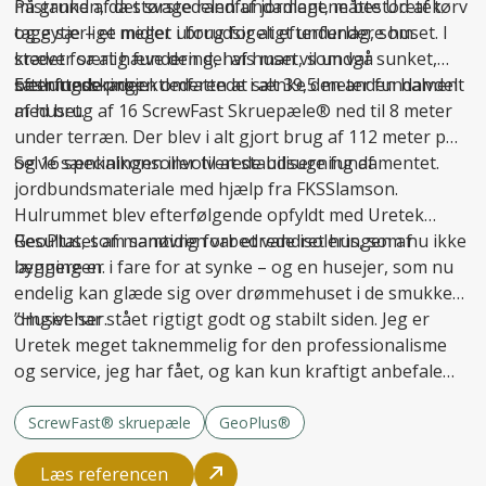
mistanken, da størstedelen af jordlagene bestod af tørv
På grund af det svage randfundament, måtte Uretek
og gytje – et meget uforudsigeligt underlag, som
tage særlige midler i brug for at
efterfundere
huset. I
kræver særlig fundering, hvis man vil undgå
stedet for at hæve den del af huset, som var sunket,
sætningsskader
besluttede projektlederen at sænke den anden halvdel
Efterfunderingen omfattede i alt 39,5 meter fundament
.
af huset.
med brug af 16 ScrewFast Skruepæle® ned til 8 meter
under terræn. Der blev i alt gjort brug af 112 meter pæl
og 16 specialkonsoller til at
Selve sænkningen involverede udsugning af
stabilisere fundamentet
.
jordbundsmateriale med hjælp fra FKSSlamson.
Hulrummet blev efterfølgende opfyldt med Uretek
GeoPlus, som samtidig forbedrede isoleringen af
Resultatet af manøvren var et vandret hus, som nu ikke
bygningen.
længere er i fare for at synke – og en husejer, som nu
endelig kan glæde sig over drømmehuset i de smukke
omgivelser.
”Huset har stået rigtigt godt og stabilt siden. Jeg er
Uretek meget taknemmelig for den professionalisme
og service, jeg har fået, og kan kun kraftigt anbefale
firmaet til andre,” afslutter Carsten Hansen.
ScrewFast® skruepæle
GeoPlus®
Læs referencen