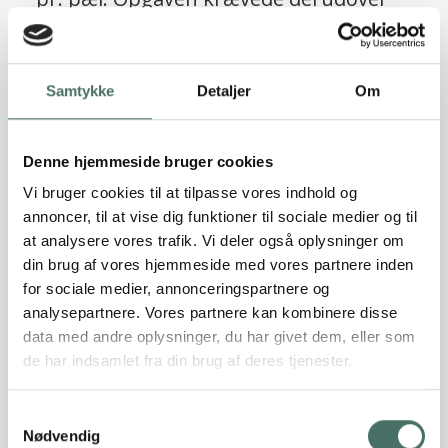
10 stk. skråpæle til optagelse af
vandrette laster, beregnet til i alt 150
ScrewFast® skruepæle
KN på tværs af bygningen og i alt 70 KN
Samtykke
Detaljer
Om
Læs referencen
på langs.
Denne hjemmeside bruger cookies
Vi bruger cookies til at tilpasse vores indhold og
annoncer, til at vise dig funktioner til sociale medier og til
at analysere vores trafik. Vi deler også oplysninger om
din brug af vores hjemmeside med vores partnere inden
for sociale medier, annonceringspartnere og
analysepartnere. Vores partnere kan kombinere disse
data med andre oplysninger, du har givet dem, eller som
de har indsamlet fra din brug af deres tjenester.
Sætningsskader truede
Samtykkevalg
patriciervillaens værdi, men Rune
Nødvendig