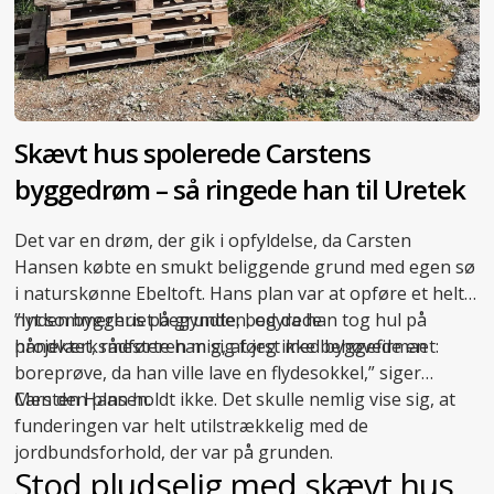
Skævt hus spolerede Carstens
byggedrøm – så ringede han til Uretek
Det var en drøm, der gik i opfyldelse, da Carsten
Hansen købte en smukt beliggende grund med egen sø
i naturskønne Ebeltoft. Hans plan var at opføre et helt
nyt sommerhus på grunden, og da han tog hul på
”Inden byggeriet begyndte, bedyrede
projektet, rådførte han sig først med byggefirmaet:
håndværksmesteren mig, at jeg ikke behøvede en
boreprøve, da han ville lave en flydesokkel,” siger
Carsten Hansen.
Men den plan holdt ikke. Det skulle nemlig vise sig, at
funderingen var helt utilstrækkelig med de
jordbundsforhold, der var på grunden.
Stod pludselig med skævt hus