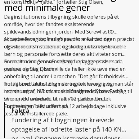
en konstruktiv måde,” fortæller Stig Olsen.
med minimale gener
Daginstitutionens tilbygning skulle opføres på et
område, hvor der fandtes eksisterende
spildevandsledninger i jorden. Med ScrewFast®
skruepæle var det muligt at udføre funderingen præcist
Arbejdet foregik på et afspærret areal ved den
og vibrationsfrit uden at beskadige kloaksystemet.
eksisterende institution, og under udførelsen kunne
børn og personale fortsætte deres aktiviteter som
normalt uden generende støj fra byggepladsen, da
Fordelene ved ScrewFast® skruepæle er svære at
pælene skrues i jorden.
overse, og Stig Olsen ville da heller ikke tøve med en
anbefaling til andre i branchen: ”Det går forholdsvis
hurtigt med at installere skruepælene, og hvis man står
Totalt stod Uretek Engineering for levering og
i en situation, hvor man skal fundere i dybden, vil jeg til
montering af 105 stk. specialdesignede ScrewFast®
hver en tid anbefale, at man kontakter Uretek
skruepæle svarende til i alt 702 pælemeter.
Engineering,” afslutter han.
Funderingen blev udført på 12 arbejdsdage inklusive
Fakta
test af de installerede pæle.
Fundering af tilbygningen krævede
optagelse af lodrette laster på 140 KN
pr. pæl. Opgaven krævede derudover