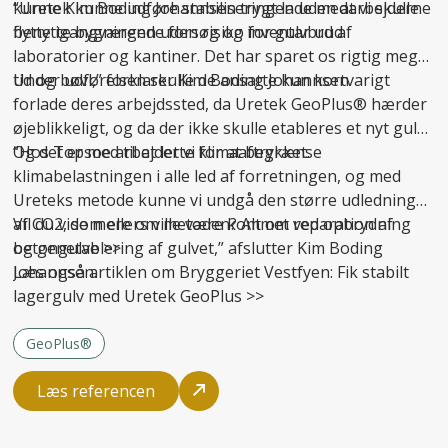
kunne Kim Boding Johannsen trygt lade medarbejderne
“Uretek kunne udføre stabiliseringen uden at vi skulle
benytte bygningen uden risiko for gulvbrud.
flytte igangværende forsøg og inventar ud af
laboratorier og kantiner. Det har sparet os rigtig meget
tid og bøvl,” forklarer Kim Boding Johannsen.
Under udførelsen skulle de ansatte kun kortvarigt
forlade deres arbejdssted, da Uretek GeoPlus® hærder
øjeblikkeligt, og da der ikke skulle etableres et nyt gulv.
Og det er med til at lette klimaaftrykket.
“Hos Topsoe arbejder vi for at begrænse
klimabelastningen i alle led af forretningen, og med
Ureteks metode kunne vi undgå den større udledning
af CO2, som ellers ville være kommet ved opbrydning
Vil du vide mere om metoden? Alt om
reparation af
og genetablering af gulvet,” afslutter Kim Boding
betongulve
>>
Johannsen.
Læs også artiklen om Bryggeriet Vestfyen:
Fik stabilt
lagergulv med Uretek GeoPlus
>>
GeoPlus®
Læs referencen