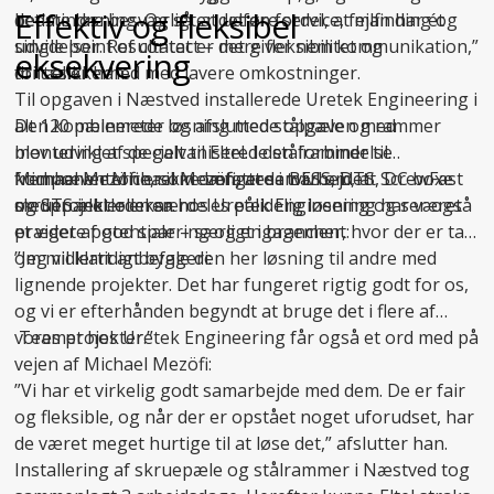
Effektiv og fleksibel
det mindre besværligt at udføre service, fejlfinding og
bedste løsning. Og så er det en fordel, at man har ét
udvidelser. Resultatet er mere fleksibilitet og
single point of contact – det giver nem kommunikation,”
eksekvering
driftssikkerhed med lavere omkostninger.
fortæller han.
Til opgaven i Næstved installerede Uretek Engineering i
Den kombinerede løsning med stålpæle og rammer
alt 120 pælemeter og afsluttede opgaven med
blev udviklet specielt til Eltel. I den forbindelse
montering af de galvaniserede stålrammer til
fremhæver Michael Mezöfi, at samarbejdet
komponenterne, som omfattede BESS, DTS, DC boxe
Michael Mezöfi er ikke længere i tvivl om, at ScrewFast
medprojektlederen hos Uretek Engineering har været
og STS inkl. oliekar.
skruepæle er en særdeles pålidelig løsning og ser også
præget af god sparring og engagement:
et videre potentiale – særligt i brancher, hvor der er tale
om midlertidigt byggeri:
”Jeg vil klart anbefale den her løsning til andre med
lignende projekter. Det har fungeret rigtig godt for os,
og vi er efterhånden begyndt at bruge det i flere af
vores projekter.”
Teamet hos Uretek Engineering får også et ord med på
vejen af Michael Mezöfi:
”Vi har et virkelig godt samarbejde med dem. De er fair
og fleksible, og når der er opstået noget uforudset, har
de været meget hurtige til at løse det,” afslutter han.
Installering af skruepæle og stålrammer i Næstved tog