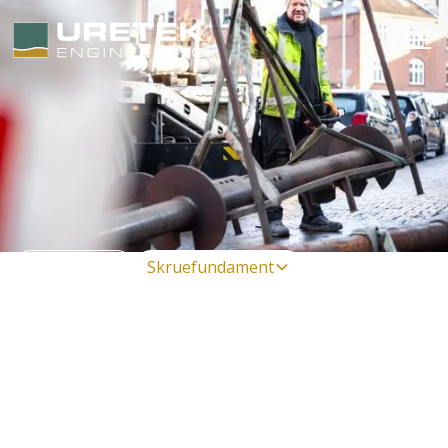
Til erhverv
Skruefundament
Skruefundament til
permanent og midlertidigt
byggeri