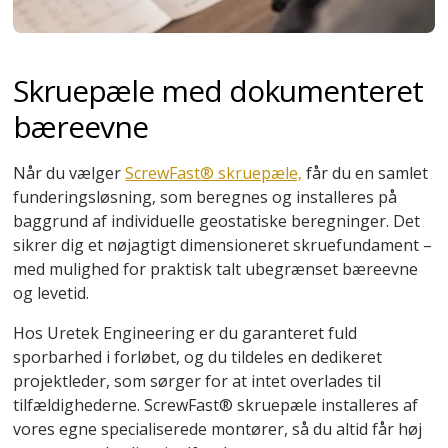
Skruepæle med dokumenteret
bæreevne
Når du vælger
ScrewFast® skruepæle,
får du en samlet
funderingsløsning, som beregnes og installeres på
baggrund af individuelle geostatiske beregninger. Det
sikrer dig et nøjagtigt dimensioneret skruefundament –
med mulighed for praktisk talt ubegrænset bæreevne
og levetid.
Hos Uretek Engineering er du garanteret fuld
sporbarhed i forløbet, og du tildeles en dedikeret
projektleder, som sørger for at intet overlades til
tilfældighederne. ScrewFast® skruepæle installeres af
vores egne specialiserede montører, så du altid får høj