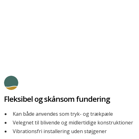
Vælg tidsbesparende og betonfri fundering med
ScrewFast® skruepæle.
Uretek Engineering udfører dimensionering,
installering og belastningstests i fuldt dokumenterbart
forløb.
Fleksibel og skånsom fundering
Kan både anvendes som tryk- og trækpæle
Velegnet til blivende og midlertidige konstruktioner
Vibrationsfri installering uden støjgener