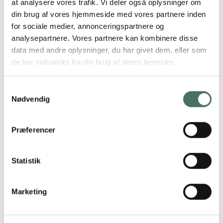
at analysere vores trafik. Vi deler også oplysninger om
din brug af vores hjemmeside med vores partnere inden
for sociale medier, annonceringspartnere og
analysepartnere. Vores partnere kan kombinere disse
data med andre oplysninger, du har givet dem, eller som
de har indsamlet fra din brug af deres tjenester.
Samtykkevalg
Nødvendig
Præferencer
Daginstitutionen Under Egen udvides
Statistik
med CO2-besparende fundering
Da daginstitutionen ”Under Egen” i Kolding skulle
Marketing
lægges sammen med en anden lokal daginstitution,
krævede det en stor tilbygning. Med projektnavnet ”Ny