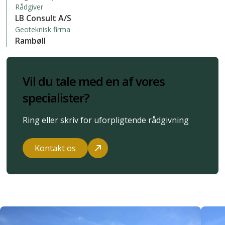
Rådgiver
LB Consult A/S
Geoteknisk firma
Rambøll
Vil du tale med en af vores
specialister?
Ring eller skriv for uforpligtende rådgivning
Kontakt os