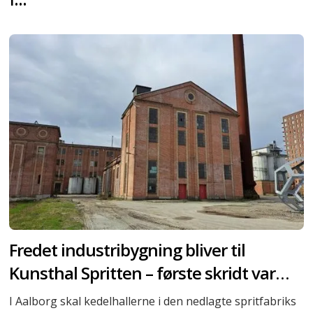
Fredet industribygning bliver til
Kunsthal Spritten – første skridt var
opgravningsfri grundforstærkning
I Aalborg skal kedelhallerne i den nedlagte spritfabriks