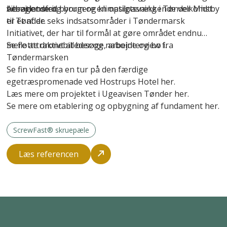
vibrationsfrit.
besøgende og borgere en opsigtsvækkende velkomst
Arbejdet med byrum og klimatilpasning i Tønder Midtby
til Tønder.
er et af de seks indsatsområder i Tøndermarsk
Initiativet, der har til formål at gøre området endnu
mere attraktivt at besøge, arbejde og bo i.
Se flotte dronebilleder og nabointerview fra
Tøndermarsken
Se fin video fra en tur på den færdige
egetræspromenade ved Hostrups Hotel her.
Læs mere om projektet i Ugeavisen Tønder her.
Se mere om etablering og opbygning af fundament her.
ScrewFast® skruepæle
Læs referencen