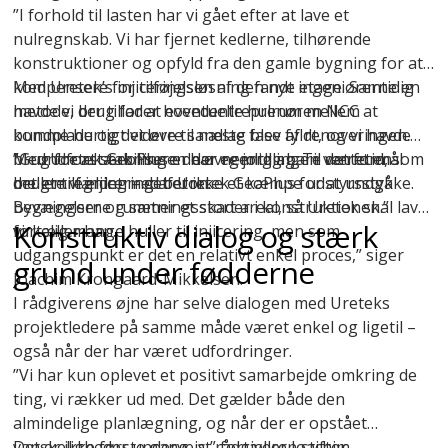
”I forhold til lasten har vi gået efter at lave et
nulregnskab. Vi har fjernet kedlerne, tilhørende
konstruktioner og opfyld fra den gamle bygning for at
kompensere for tilføjelsen af den nye etage. Samtidig
Med Uretek’s injiceringsløsning fandt ingeniørerne en
havde vi brug for at eventuelle hulrum mellem
metode, der tillader hovedentreprenøren NCC at
bundplade og det øvre sandlag blev fyldt, og vi havde
komme hurtigt videre til næste fase af renoveringen.
brug for at stabilisere de øvre jordlag. Til det formål
Med
”Grundforstærkningen har egentlig bare været en
Uretek GeoPlus
er der nemlig ingen ventetid, som
brugte vi injicering af Uretek GeoPlus for at undgå
det er tilfældet med beton.
mellemregning – det er ikke et kæmpe udstyrsstykke.
bevægelser og sætningsskader i konstruktionen.”
Bygningerne rummer et stort areal, så Uretek skal lave
Konstruktiv dialog og stærk
fortæller han.
virkelig mange huller til injicering, men som
udgangspunkt er det en relativt enkel proces,” siger
grund under fødderne
Joachim Krongaard-Mikkelsen.
I rådgiverens øjne har selve dialogen med Ureteks
projektledere på samme måde været enkel og ligetil –
også når der har været udfordringer.
”Vi har kun oplevet et positivt samarbejde omkring de
ting, vi rækker ud med. Det gælder både den
almindelige planlægning, og når der er opstået
vanskeligheder undervejs,” fortæller Joachim
Det er ikke første gang, at rådgiveren stifter