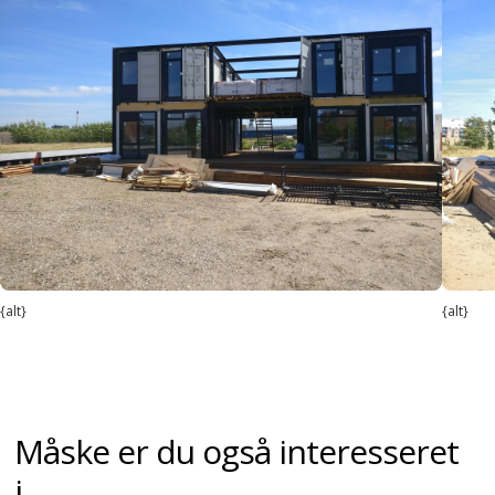
{alt}
{alt}
Måske er du også interesseret
i...