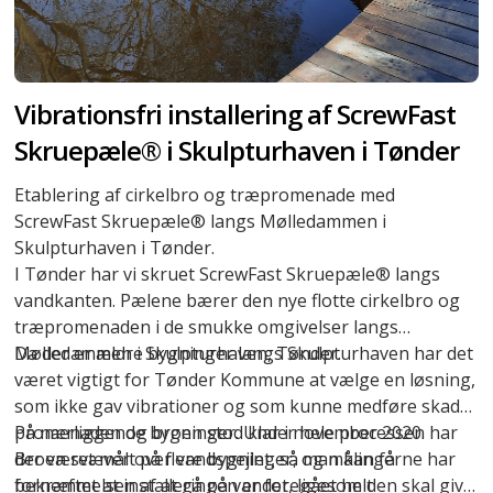
Vibrationsfri installering af ScrewFast
Skruepæle® i Skulpturhaven i Tønder
Etablering af cirkelbro og træpromenade med
ScrewFast Skruepæle® langs Mølledammen i
Skulpturhaven i Tønder.
I Tønder har vi skruet
ScrewFast Skruepæle®
langs
vandkanten. Pælene bærer den nye flotte cirkelbro og
træpromenaden i de smukke omgivelser langs
Mølledammen i Skulpturhaven, Tønder.
Da der er ældre bygninger langs Skulpturhaven har det
været vigtigt for Tønder Kommune at vælge en løsning,
som ikke gav vibrationer og som kunne medføre skader
på nærliggende bygninger. Under hele processen har
Promenaden og broen stod klar i november 2020.
der været målt på flere bygninger, og målingerne har
Broen svæver over vandspejlet, så man kan få
bekræftet at installeringen er foregået helt
fornemmelsen af at gå på vandet, ligesom den skal give