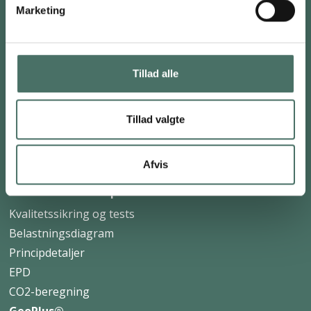
Skruefundament
Marketing
Stabilisering af fundament
Fyldning af hulrum
Opretning af industrigulv/vej
Tillad alle
Skadesundersøgelse
Jordankre
Tillad valgte
Jordbundsundersøgelse
Afvis
TEKNISK INFORMATION
ScrewFast® Skruepæle
Kvalitetssikring og tests
Belastningsdiagram
Principdetaljer
EPD
CO2-beregning