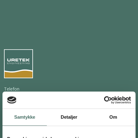
Telefon
+45 7020 3301
E-mail
Samtykke
Detaljer
Om
info@uretek.dk
Adresse