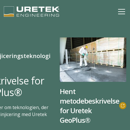
iceringsteknologi
ivelse for
Plus®
Hent
metodebeskrivelse
r om teknologien, der
for Uretek
einjicering med Uretek
GeoPlus®