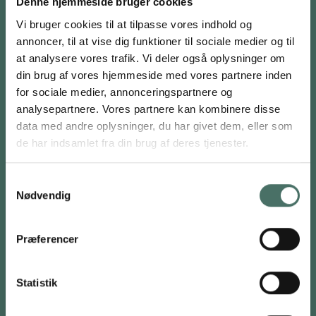
Denne hjemmeside bruger cookies
Tværvejen 6, 5580 Nørre Aaby
Vi bruger cookies til at tilpasse vores indhold og
annoncer, til at vise dig funktioner til sociale medier og til
CVR: 21243787
at analysere vores trafik. Vi deler også oplysninger om
din brug af vores hjemmeside med vores partnere inden
for sociale medier, annonceringspartnere og
analysepartnere. Vores partnere kan kombinere disse
data med andre oplysninger, du har givet dem, eller som
FOR PRIVATE
de har indsamlet fra din brug af deres tjenester.
Stabilisering af fundament
Skadesundersøgelse
Samtykkevalg
Nødvendig
Jordbundsundersøgelse
Fyldning af hulrum
Opretning af gulv
Præferencer
Skruefundament
Statistik
FOR ERHVERV