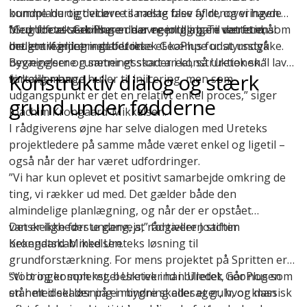
bundplade og det øvre sandlag blev fyldt, og vi havde
komme hurtigt videre til næste fase af renoveringen.
brug for at stabilisere de øvre jordlag. Til det formål
Med
”Grundforstærkningen har egentlig bare været en
Uretek GeoPlus
er der nemlig ingen ventetid, som
brugte vi injicering af Uretek GeoPlus for at undgå
det er tilfældet med beton.
mellemregning – det er ikke et kæmpe udstyrsstykke.
bevægelser og sætningsskader i konstruktionen.”
Bygningerne rummer et stort areal, så Uretek skal lave
Konstruktiv dialog og stærk
fortæller han.
virkelig mange huller til injicering, men som
udgangspunkt er det en relativt enkel proces,” siger
grund under fødderne
Joachim Krongaard-Mikkelsen.
I rådgiverens øjne har selve dialogen med Ureteks
projektledere på samme måde været enkel og ligetil –
også når der har været udfordringer.
”Vi har kun oplevet et positivt samarbejde omkring de
ting, vi rækker ud med. Det gælder både den
almindelige planlægning, og når der er opstået
vanskeligheder undervejs,” fortæller Joachim
Det er ikke første gang, at rådgiveren stifter
Krongaard-Mikkelsen.
bekendtskab med Ureteks løsning til
grundforstærkning. For mens projektet på Spritten er
stort og komplekst, beskriver han Uretek GeoPlus som
“Vi bringer som regel Uretek ind i billedet, når nogen
en helt ideel løsning i mindre skadesager, hvor klassisk
står med skader på en bygning eller et gulv, og man