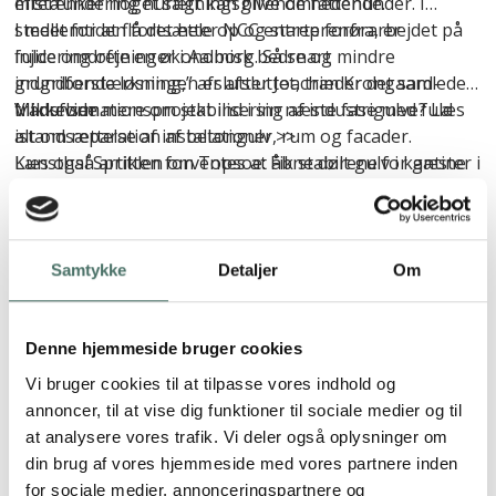
efterfundering hurtigt kan blive omfattende.
mistænker noget sætningsgivende nedenunder. I
stedet for at flå det hele op og starte forfra, er
I mellemtiden fortsætter NCC entreprenørarbejdet på
injicering ofte en økonomisk bedre og mindre
fulde omdrejninger i Aalborg. Så snart
indgribende løsning,” afslutter Joachim Krongaard-
grundforstærkningen er afsluttet, træder det samlede
Mikkelsen.
transformationsprojekt ind i sin næste fase med fuld
Vil du vide mere om stabilisering af industrigulve? Læs
istandsættelse af installationer, rum og facader.
alt om
reparation af betongulv
>>
Kunsthal Spritten forventes at åbne dørene for gæster i
Læs også artiklen om Topsoe:
Fik stabilt gulv i kantine
løbet af 2026.
og laboratorier
>>
GeoPlus®
Samtykke
Detaljer
Om
Læs referencen
Denne hjemmeside bruger cookies
Vi bruger cookies til at tilpasse vores indhold og
annoncer, til at vise dig funktioner til sociale medier og til
at analysere vores trafik. Vi deler også oplysninger om
din brug af vores hjemmeside med vores partnere inden
for sociale medier, annonceringspartnere og