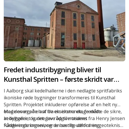
Fredet industribygning bliver til
Kunsthal Spritten – første skridt var
opgravningsfri grundforstærkning
I Aalborg skal kedelhallerne i den nedlagte spritfabriks
ikoniske røde bygninger transformeres til Kunsthal
Spritten. Projektet inkluderer opførelse af en helt ny
etage oven på en af de eksisterende, fredede
Med den øgede last fra en ekstra etage måtte de sikre,
kedelhaller, og det gav rådgiverteamet fra Henry Jensen
at byggeriet kunne leve op til nutidens
Rådgivende Ingeniører en særlig udfordring.
funderingsnormer, og de bestilte derfor en geoteknisk