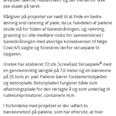
afvander søerne i København, og der må derfor ikke
ske skade på røret.
Rådgiver på projektet var nødt til at finde en bedre
løsning end ramning af pæle, da ca. halvdelen af pælene
skulle stå for foden af baneskråningen, og ramning,
gravning o.l. ville medføre risiko for sammenskred i
baneskråningen med alvorlige konsekvenser til følge.
Cowi A/S valgte og foreskrev derfor skruepæle til
opgaven.
®
Uretek har etableret 72 stk. ScrewFast Skruepæle
med
en gennemsnitlig længde på 7,0 meter og en bæreevne
på 25 tons pr. pæl. Pælene bærer fundamentsbjælker
og betonplade. Betonpladen fungerer både som
aflastningsplade for den rørlagte å og som underlag til
rullekomprimatorer, containere m.m.
I forbindelse med projektet er der udført to
bæreevnetest på pælene, som har eftervist, at hver