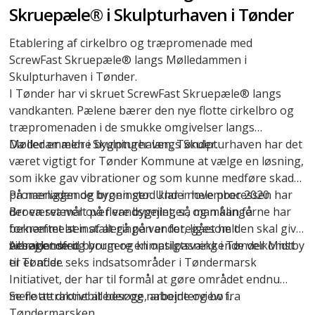
Skruepæle® i Skulpturhaven i Tønder
Etablering af cirkelbro og træpromenade med
ScrewFast Skruepæle® langs Mølledammen i
Skulpturhaven i Tønder.
I Tønder har vi skruet
ScrewFast Skruepæle®
langs
vandkanten. Pælene bærer den nye flotte cirkelbro og
træpromenaden i de smukke omgivelser langs
Mølledammen i Skulpturhaven, Tønder.
Da der er ældre bygninger langs Skulpturhaven har det
været vigtigt for Tønder Kommune at vælge en løsning,
som ikke gav vibrationer og som kunne medføre skader
på nærliggende bygninger. Under hele processen har
Promenaden og broen stod klar i november 2020.
der været målt på flere bygninger, og målingerne har
Broen svæver over vandspejlet, så man kan få
bekræftet at installeringen er foregået helt
fornemmelsen af at gå på vandet, ligesom den skal give
vibrationsfrit.
besøgende og borgere en opsigtsvækkende velkomst
Arbejdet med byrum og klimatilpasning i Tønder Midtby
til Tønder.
er et af de seks indsatsområder i Tøndermarsk
Initiativet, der har til formål at gøre området endnu
mere attraktivt at besøge, arbejde og bo i.
Se flotte dronebilleder og nabointerview fra
Tøndermarsken