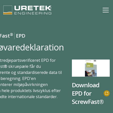
®
Fast
EPD
jøvaredeklaration
tredjepartsverificeret EPD for
st® skruepæle får du
rente og standardiserede data til
-beregning. EPD'en
Download
terer miljøpåvirkningen
hele produktets livscyklus efter
EPD for
dte internationale standarder.
ScrewFast®