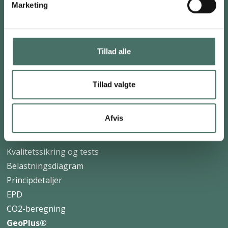
Skruefundament
Marketing
Stabilisering af fundament
Fyldning af hulrum
Opretning af industrigulv/vej
Tillad alle
Skadesundersøgelse
Jordankre
Tillad valgte
Jordbundsundersøgelse
TEKNISK INFORMATION
Afvis
ScrewFast® Skruepæle
Kvalitetssikring og tests
Belastningsdiagram
Principdetaljer
EPD
CO2-beregning
GeoPlus®