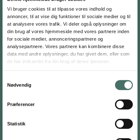
Vi bruger cookies til at tilpasse vores indhold og
CVR: 21243787
annoncer, til at vise dig funktioner til sociale medier og til
at analysere vores trafik. Vi deler også oplysninger om
din brug af vores hjemmeside med vores partnere inden
for sociale medier, annonceringspartnere og
analysepartnere. Vores partnere kan kombinere disse
data med andre oplysninger, du har givet dem, eller som
FOR PRIVATE
de har indsamlet fra din brug af deres tjenester.
Stabilisering af fundament
Skadesundersøgelse
Samtykkevalg
Jordbundsundersøgelse
Nødvendig
Fyldning af hulrum
Opretning af gulv
Præferencer
Skruefundament
Statistik
FOR ERHVERV