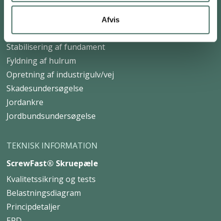
FOR ERHVERV
Afvis
Skruefundament
Stabilisering af fundament
Fyldning af hulrum
Opretning af industrigulv/vej
Skadesundersøgelse
Jordankre
Jordbundsundersøgelse
TEKNISK INFORMATION
ScrewFast® Skruepæle
Kvalitetssikring og tests
Belastningsdiagram
Principdetaljer
EPD