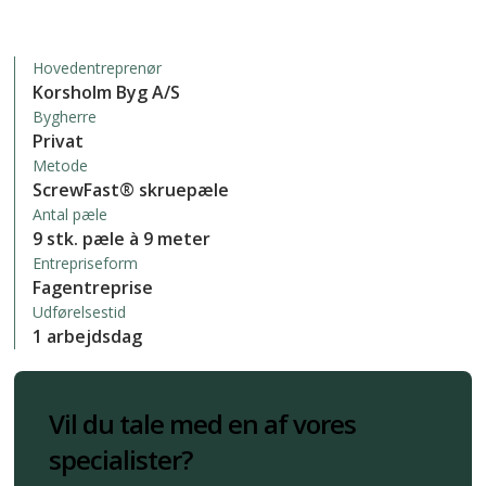
Hovedentreprenør
Korsholm Byg A/S
Bygherre
Privat
Metode
ScrewFast® skruepæle
Antal pæle
9 stk. pæle à 9 meter
Entrepriseform
Fagentreprise
Udførelsestid
1 arbejdsdag
Vil du tale med en af vores
specialister?