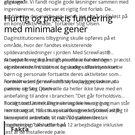
gentage.”
afgørende. Vi fandt nogle gode løsninger sammen med
ingeniørerne, og det var et rigtig fint forløb. De
Hurtig og præcis fundering
problemer, der meldte sig, synes jeg også, vi fik løst på
en konstruktiv måde,” fortæller Stig Olsen.
med minimale gener
Daginstitutionens tilbygning skulle opføres på et
område, hvor der fandtes eksisterende
spildevandsledninger i jorden. Med ScrewFast®
skruepæle var det muligt at udføre funderingen præcist
Arbejdet foregik på et afspærret areal ved den
og vibrationsfrit uden at beskadige kloaksystemet.
eksisterende institution, og under udførelsen kunne
børn og personale fortsætte deres aktiviteter som
normalt uden generende støj fra byggepladsen, da
Fordelene ved ScrewFast® skruepæle er svære at
pælene skrues i jorden.
overse, og Stig Olsen ville da heller ikke tøve med en
anbefaling til andre i branchen: ”Det går forholdsvis
hurtigt med at installere skruepælene, og hvis man står
Totalt stod Uretek Engineering for levering og
i en situation, hvor man skal fundere i dybden, vil jeg til
montering af 105 stk. specialdesignede ScrewFast®
hver en tid anbefale, at man kontakter Uretek
skruepæle svarende til i alt 702 pælemeter.
Engineering,” afslutter han.
Funderingen blev udført på 12 arbejdsdage inklusive
Fakta
test af de installerede pæle.