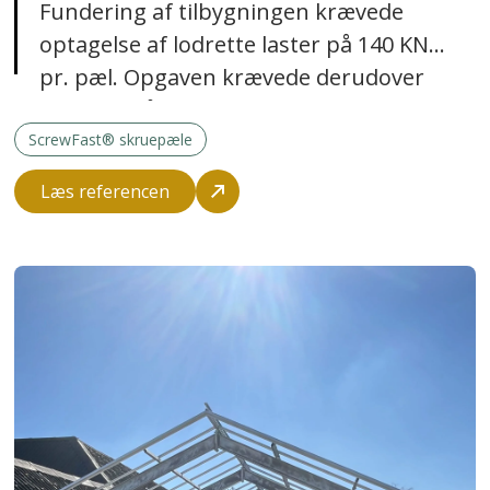
Fundering af tilbygningen krævede
optagelse af lodrette laster på 140 KN
pr. pæl. Opgaven krævede derudover
10 stk. skråpæle til optagelse af
vandrette laster, beregnet til i alt 150
ScrewFast® skruepæle
KN på tværs af bygningen og i alt 70 KN
Læs referencen
på langs.