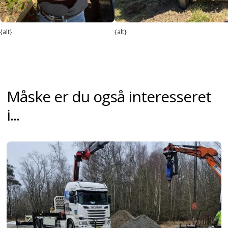
{alt}
{alt}
Måske er du også interesseret
i...