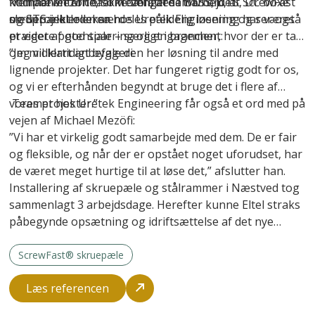
fremhæver Michael Mezöfi, at samarbejdet
komponenterne, som omfattede BESS, DTS, DC boxe
Michael Mezöfi er ikke længere i tvivl om, at ScrewFast
medprojektlederen hos Uretek Engineering har været
og STS inkl. oliekar.
skruepæle er en særdeles pålidelig løsning og ser også
præget af god sparring og engagement:
et videre potentiale – særligt i brancher, hvor der er tale
om midlertidigt byggeri:
”Jeg vil klart anbefale den her løsning til andre med
lignende projekter. Det har fungeret rigtig godt for os,
og vi er efterhånden begyndt at bruge det i flere af
vores projekter.”
Teamet hos Uretek Engineering får også et ord med på
vejen af Michael Mezöfi:
”Vi har et virkelig godt samarbejde med dem. De er fair
og fleksible, og når der er opstået noget uforudset, har
de været meget hurtige til at løse det,” afslutter han.
Installering af skruepæle og stålrammer i Næstved tog
sammenlagt 3 arbejdsdage. Herefter kunne Eltel straks
påbegynde opsætning og idriftsættelse af det nye
anlæg.
ScrewFast® skruepæle
Læs referencen