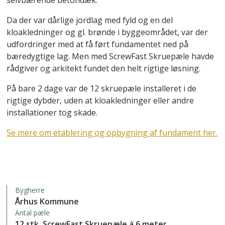
selvbærende betondæk.
Da der var dårlige jordlag med fyld og en del
kloakledninger og gl. brønde i byggeområdet, var der
udfordringer med at få ført fundamentet ned på
bæredygtige lag. Men med ScrewFast Skruepæle havde
rådgiver og arkitekt fundet den helt rigtige løsning.
På bare 2 dage var de 12 skruepæle installeret i de
rigtige dybder, uden at kloakledninger eller andre
installationer tog skade.
Se mere om etablering og opbygning af fundament her.
Bygherre
Århus Kommune
Antal pæle
12 stk. ScrewFast Skruepæle á 6 meter