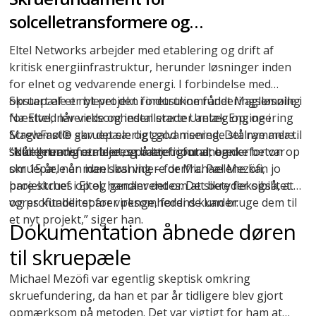
solcelletransformere og
battericontainere i Næstved
Eltel Networks arbejder med etablering og drift af
kritisk energiinfrastruktur, herunder løsninger inden
for elnet og vedvarende energi. I forbindelse med
opstart af et nyt projekt i industriområdet Maglemølle i
Skruepæle er blevet den foretrukne funderingsløsning
Næstved leverede og installerede Uretek Engineering
for Eltel, når virksomheden starter anlæg op, og i
ScrewFast® skruepæle
Maglemølle gav det særligt god mening. Det nye anlæg
og galvaniserede stålrammer til
solcelletransformere og battericontainere.
skulle nemlig etableres på lejet grund, og derfor var
”Når grunden er lejet, er man fri for at banke beton op
skruepæle en ideel løsning – for Michael Mezöfi,
om 15 år, når man skal videre derfra. Pælene kan jo
projektchef i Eltel, handler det om at sikre fleksibilitet
bare skrues op og genanvendes. Det betyder også, at
og profitabilitet for virksomhedens kunder:
vores kunder sparer penge, fordi de kan bruge dem til
et nyt projekt,” siger han.
Dokumentation åbnede døren
til skruepæle
Michael Mezöfi var egentlig skeptisk omkring
skruefundering
, da han et par år tidligere blev gjort
opmærksom på metoden. Det var vigtigt for ham at