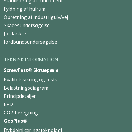
Stabilisering af fundament
Fyldning af hulrum
Opretning af industrigulv/vej
Skadesundersøgelse
Jordankre
Jordbundsundersøgelse
TEKNISK INFORMATION
ScrewFast® Skruepæle
Kvalitetssikring og tests
Belastningsdiagram
Principdetaljer
EPD
CO2-beregning
GeoPlus®
Dybdeinjiceringsteknologi