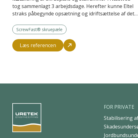
tog sammenlagt 3 arbejdsdage. Herefter kunne Eltel
straks påbegynde opsætning og idriftsættelse af det
nye anlæg.
ScrewFast® skruepæle
Læs referencen
FOR PRIVATE
Stabilisering 
Skadesunders
Jordbundsund