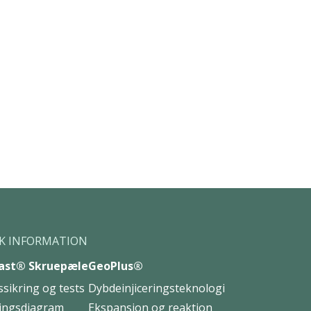
K INFORMATION
ast® Skruepæle
GeoPlus®
ssikring og tests
Dybdeinjiceringsteknologi
ingsdiagram
Ekspansion og reaktion