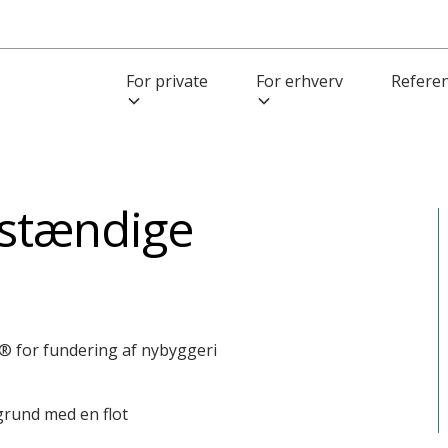
For private
For erhverv
Refere
vstændige
e® for fundering af nybyggeri
grund med en flot