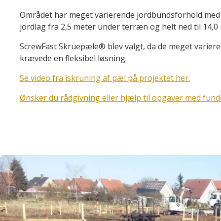
Området har meget varierende jordbundsforhold med 
jordlag fra 2,5 meter under terræn og helt ned til 14,
ScrewFast Skruepæle® blev valgt, da de meget varier
krævede en fleksibel løsning.
Se video fra iskruning af pæl på projektet her.
Ønsker du rådgivning eller hjælp til opgaver med fund