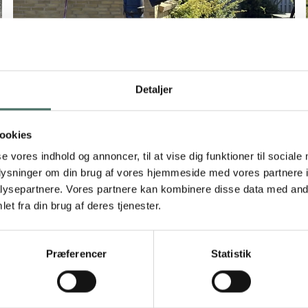
Detaljer
ookies
se vores indhold og annoncer, til at vise dig funktioner til sociale
oplysninger om din brug af vores hjemmeside med vores partnere i
ysepartnere. Vores partnere kan kombinere disse data med andr
et fra din brug af deres tjenester.
t
Kennet ville bygge til, men højt
o
Præferencer
Statistik
grundvand skabte problemer –
l
skruepæle blev redningen
Da Kennet Guldager fra Odense begyndte at