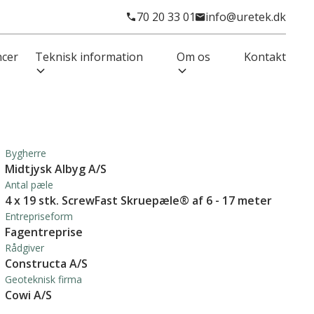
70 20 33 01
info@uretek.dk
ncer
Teknisk information
Om os
Kontakt
Bygherre
Midtjysk Albyg A/S
Antal pæle
4 x 19 stk. ScrewFast Skruepæle® af 6 - 17 meter
Entrepriseform
Fagentreprise
Rådgiver
Constructa A/S
Geoteknisk firma
Cowi A/S