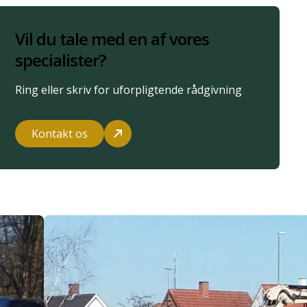
Vil du tale med en af vores
specialister?
Ring eller skriv for uforpligtende rådgivning
Kontakt os