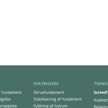
“Det var den helt rigtige måde at løse problemet på.
Hvis man skal bygge til, hvor der er høj
grundvandsstand, vil jeg klart anbefale Uretek,”
afslutter han.
FOR ERHVERV
TEKNIS
af fundament
Skruefundament
ScrewF
øgelse
Stabilisering af fundament
Kvalitet
ersøgelse
Fyldning af hulrum
Belastn