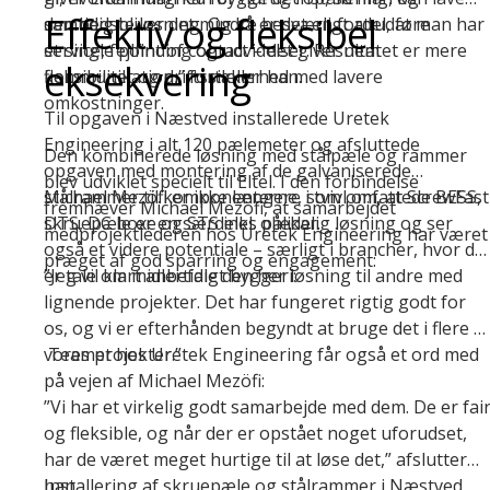
Effektiv og fleksibel
samtidig bliver det mindre besværligt at udføre
den bedste løsning. Og så er det en fordel, at man har
service, fejlfinding og udvidelser. Resultatet er mere
ét single point of contact – det giver nem
eksekvering
fleksibilitet og driftssikkerhed med lavere
kommunikation,” fortæller han.
omkostninger.
Til opgaven i Næstved installerede Uretek
Engineering i alt 120 pælemeter og afsluttede
Den kombinerede løsning med stålpæle og rammer
opgaven med montering af de galvaniserede
blev udviklet specielt til Eltel. I den forbindelse
stålrammer til komponenterne, som omfattede BESS,
Michael Mezöfi er ikke længere i tvivl om, at ScrewFast
fremhæver Michael Mezöfi, at samarbejdet
DTS, DC boxe og STS inkl. oliekar.
skruepæle er en særdeles pålidelig løsning og ser
medprojektlederen hos Uretek Engineering har været
også et videre potentiale – særligt i brancher, hvor de
præget af god sparring og engagement:
er tale om midlertidigt byggeri:
”Jeg vil klart anbefale den her løsning til andre med
lignende projekter. Det har fungeret rigtig godt for
os, og vi er efterhånden begyndt at bruge det i flere a
vores projekter.”
Teamet hos Uretek Engineering får også et ord med
på vejen af Michael Mezöfi:
”Vi har et virkelig godt samarbejde med dem. De er fai
og fleksible, og når der er opstået noget uforudset,
har de været meget hurtige til at løse det,” afslutter
han.
Installering af skruepæle og stålrammer i Næstved