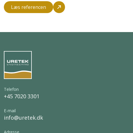
KN på tværs af bygningen og i alt 70 KN
Læs referencen
på langs.
Telefon
+45 7020 3301
E-mail
info@uretek.dk
Adresse