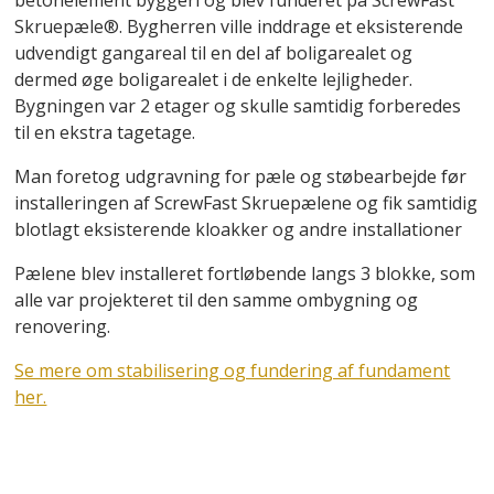
betonelement byggeri og blev funderet på ScrewFast
Skruepæle®. Bygherren ville inddrage et eksisterende
udvendigt gangareal til en del af boligarealet og
dermed øge boligarealet i de enkelte lejligheder.
Bygningen var 2 etager og skulle samtidig forberedes
til en ekstra tagetage.
Man foretog udgravning for pæle og støbearbejde før
installeringen af ScrewFast Skruepælene og fik samtidig
blotlagt eksisterende kloakker og andre installationer
Pælene blev installeret fortløbende langs 3 blokke, som
alle var projekteret til den samme ombygning og
renovering.
Se mere om stabilisering og fundering af fundament
her.