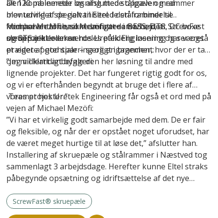
Den kombinerede løsning med stålpæle og rammer
alt 120 pælemeter og afsluttede opgaven med
blev udviklet specielt til Eltel. I den forbindelse
montering af de galvaniserede stålrammer til
fremhæver Michael Mezöfi, at samarbejdet
komponenterne, som omfattede BESS, DTS, DC boxe
Michael Mezöfi er ikke længere i tvivl om, at ScrewFast
medprojektlederen hos Uretek Engineering har været
og STS inkl. oliekar.
skruepæle er en særdeles pålidelig løsning og ser også
præget af god sparring og engagement:
et videre potentiale – særligt i brancher, hvor der er tale
om midlertidigt byggeri:
”Jeg vil klart anbefale den her løsning til andre med
lignende projekter. Det har fungeret rigtig godt for os,
og vi er efterhånden begyndt at bruge det i flere af
vores projekter.”
Teamet hos Uretek Engineering får også et ord med på
vejen af Michael Mezöfi:
”Vi har et virkelig godt samarbejde med dem. De er fair
og fleksible, og når der er opstået noget uforudset, har
de været meget hurtige til at løse det,” afslutter han.
Installering af skruepæle og stålrammer i Næstved tog
sammenlagt 3 arbejdsdage. Herefter kunne Eltel straks
påbegynde opsætning og idriftsættelse af det nye
anlæg.
ScrewFast® skruepæle