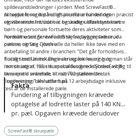
spildevandsledninger i jorden. Med ScrewFast®
skruepæle var det muligt at udføre funderingen præcist
Arbejdet foregik på et afspærret areal ved den
og vibrationsfrit uden at beskadige kloaksystemet.
eksisterende institution, og under udførelsen kunne
børn og personale fortsætte deres aktiviteter som
normalt uden generende støj fra byggepladsen, da
Fordelene ved ScrewFast® skruepæle er svære at
pælene skrues i jorden.
overse, og Stig Olsen ville da heller ikke tøve med en
anbefaling til andre i branchen: ”Det går forholdsvis
hurtigt med at installere skruepælene, og hvis man står
Totalt stod Uretek Engineering for levering og
i en situation, hvor man skal fundere i dybden, vil jeg til
montering af 105 stk. specialdesignede ScrewFast®
hver en tid anbefale, at man kontakter Uretek
skruepæle svarende til i alt 702 pælemeter.
Engineering,” afslutter han.
Funderingen blev udført på 12 arbejdsdage inklusive
Fakta
test af de installerede pæle.
Fundering af tilbygningen krævede
optagelse af lodrette laster på 140 KN
pr. pæl. Opgaven krævede derudover
10 stk. skråpæle til optagelse af
vandrette laster, beregnet til i alt 150
ScrewFast® skruepæle