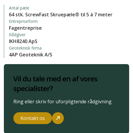
Antal pæle
64 stk. ScrewFast Skruepæle® til 5 á 7 meter
Entrepriseform
Fagentreprise
Rådgiver
IKH8240 ApS
Geoteknisk firma
4AP Geoteknik A/S
Vil du tale med en af vores
specialister?
Ring eller skriv for uforpligtende rådgivning
Kontakt os