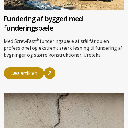
Fundering af byggeri med
funderingspæle
®
Med
ScrewFast
funderingspæle af stål får du en
professionel og ekstremt stærk løsning til fundering af
bygninger og større konstruktioner. Ureteks
specialiserede montører installerer pælene 100%
vibrationsfrit, og du undgår støj, forstyrrelser og
Læs artiklen
potentielle følgeskader på omkringliggende bygninger.