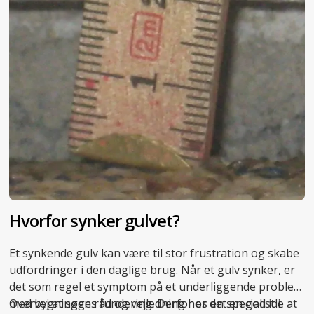
Hvorfor synker gulvet?
Et synkende gulv kan være til stor frustration og skabe
udfordringer i den daglige brug. Når et
gulv synker
, er
det som regel et symptom på et underliggende problem
med bygningens fundering. Derfor er det en god ide at
Overvej at søge råd og vejledning hos en specialist i