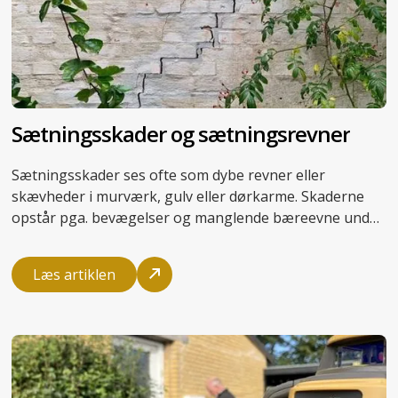
Sætningsskader og sætningsrevner
Sætningsskader ses ofte som dybe revner eller
skævheder i murværk, gulv eller dørkarme. Skaderne
opstår pga. bevægelser og manglende bæreevne under
bygningens gulv eller fundament. Ved aktive
sætningsskader vil fugning og lignende
Læs artiklen
symptombehandling derfor ikke løse problemet.