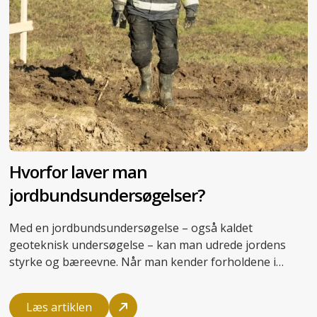
Hvorfor laver man
jordbundsundersøgelser?
Med en
jordbundsundersøgelse
– også kaldet
geoteknisk undersøgelse – kan man udrede jordens
styrke og bæreevne. Når man kender forholdene i
jorden, kan man fx opklare, hvorfor et hus har
sætningsskader, eller hvordan
fundering
af et byggeri
Læs artiklen
skal gribes an. På den måde sikres fagligheden gennem