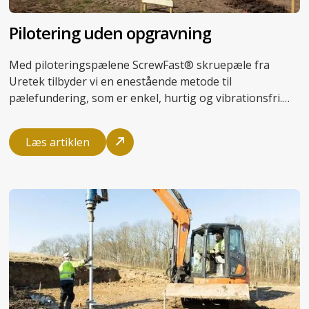
Pilotering uden opgravning
Med piloteringspælene
ScrewFast® skruepæle
fra
Uretek tilbyder vi en enestående metode til
pælefundering
, som er enkel, hurtig og vibrationsfri.
Du undgår risikoen for følgeskader på
omkringliggende bygninger og slipper for omfattende
Læs artiklen
®
reetablering. ScrewFast Skruepæle
kan let skrues op
og genanvendes, og det gør dem også velegnede til
pilotering af midlertidige fundamenter.