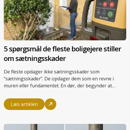
5 spørgsmål de fleste boligejere stiller
om sætningsskader
De fleste opdager ikke sætningsskader som
“sætningsskader”. De opdager dem som en revne i
muren eller fundamentet. En dør, der begynder at
binde. Eller et gulv, der synker. Hvis du er boligejer, kan
den slags fund give mange bekymringer. I denne artikel
Læs artiklen
får du svarene, der kan ruste dig til at håndtere
situationen.