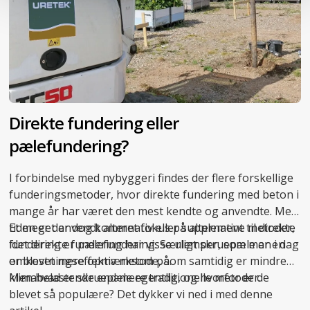
Direkte fundering eller
pælefundering?
I forbindelse med nybyggeri findes der flere forskellige
funderingsmetoder, hvor direkte fundering med beton i
mange år har været den mest kendte og anvendte. Med
tiden er der dog kommet fokus på alternative metoder,
Et meget anvendt alternativ eller supplement til direkte
idet direkte fundering har visse ulemper, som man i dag
fundering er pælefundering. Særligt skruepæle er en
er blevet mere opmærksom på.
omkostningseffektiv metode, som samtidig er
mindre
klimabelastende end mere traditionelle metoder.
Men hvad er skruepæle egentlig, og hvorfor er de
blevet så populære? Det dykker vi ned i med denne