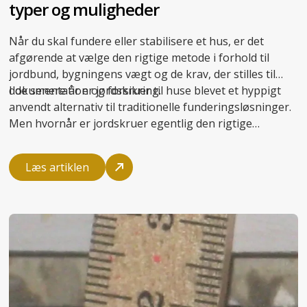
typer og muligheder
Når du skal fundere eller stabilisere et hus, er det
afgørende at vælge den rigtige metode i forhold til
jordbund, bygningens vægt og de krav, der stilles til
dokumentation og forsikring.
I de senere år er jordskruer til huse blevet et hyppigt
anvendt alternativ til traditionelle funderingsløsninger.
Men hvornår er jordskruer egentlig den rigtige
løsning? I denne artikel får du en introduktion til de
mest kendte typer
skruefundament
, så du kan træffe et
Læs artiklen
oplyst valg.