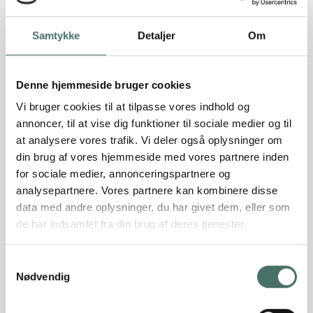
Samtykke
Detaljer
Om
Denne hjemmeside bruger cookies
Vi bruger cookies til at tilpasse vores indhold og
Hvordan påvirker gytje fundering af
annoncer, til at vise dig funktioner til sociale medier og til
bygninger?
at analysere vores trafik. Vi deler også oplysninger om
din brug af vores hjemmeside med vores partnere inden
Når man finder gytje i jorden på en byggegrund, kræver
for sociale medier, annonceringspartnere og
det nogle helt særlige forholdsregler. Men hvordan
analysepartnere. Vores partnere kan kombinere disse
påvirker gytje funderingen helt konkret?
data med andre oplysninger, du har givet dem, eller som
Gytje er en jordart, som indeholder nedbrudt organisk
de har indsamlet fra din brug af deres tjenester.
materiale som planterester og alger og den findes
typisk i miljøer ved søer, moser, og fjorde. Det giver en
Samtykkevalg
blød og vandholdig sammensætning, som
Nødvendig
sammenlignet med andre jordarter, har en lav
bæreevne. Når man bygger eller renoverer