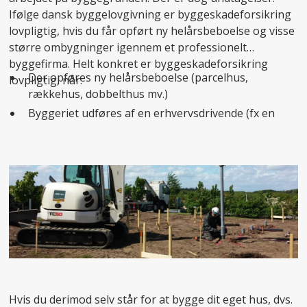
Ifølge dansk byggelovgivning er byggeskadeforsikring
lovpligtig, hvis du får opført ny helårsbeboelse og visse
større ombygninger igennem et professionelt
byggefirma. Helt konkret er byggeskadeforsikring
Der opføres ny helårsbeboelse (parcelhus,
lovpligtig, når:
rækkehus, dobbelthus mv.)
Byggeriet udføres af en erhvervsdrivende (fx en
totalentreprenør)
En erhvervsdrivende fungerer som bygherre og
sælger huset videre (fx typehusfirmaer)
Hvis du derimod selv står for at bygge dit eget hus, dvs.