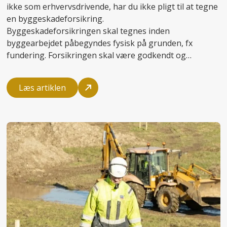
ikke som erhvervsdrivende, har du ikke pligt til at tegne
en byggeskadeforsikring.
Byggeskadeforsikringen skal tegnes inden
byggearbejdet påbegyndes fysisk på grunden, fx
fundering. Forsikringen skal være godkendt og
dokumenteret over for kommunen som del af
byggesagsbehandlingen. Det er den professionelle
Læs artiklen
partner, der står for opførelsen af huset, som skal
sørge for at tegne og betale forsikringen.