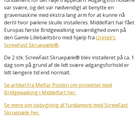
fundament for det høje trappetårn. Adgangsforholdene
var svære, og det var nødvendigt at benytte en
gravemaskine med ekstra lang arm for at kunne nå
dertil hvor pælene skulle installeres. Middelfart har fået
Europas første Bridgewalking seværdighed oven på
den Gamle Lillebæltsbro med hjælp fra
Uretek’s
ScrewFast Skruepæle®
.
De 2 stk. ScrewFast Skruepæle® blev installeret på ca. 1
dag som på grund af de lidt svære adgangsforhold er
lidt længere tid end normalt.
Se artikel fra Melfar Posten om projektet med
Bridgewalking i Middelfart her.
Se mere om opbygning af fundament med ScrewFast
Skruepæle her.