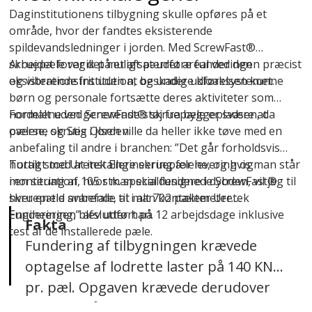
Daginstitutionens tilbygning skulle opføres på et
område, hvor der fandtes eksisterende
spildevandsledninger i jorden. Med ScrewFast®
skruepæle var det muligt at udføre funderingen præcist
Arbejdet foregik på et afspærret areal ved den
og vibrationsfrit uden at beskadige kloaksystemet.
eksisterende institution, og under udførelsen kunne
børn og personale fortsætte deres aktiviteter som
normalt uden generende støj fra byggepladsen, da
Fordelene ved ScrewFast® skruepæle er svære at
pælene skrues i jorden.
overse, og Stig Olsen ville da heller ikke tøve med en
anbefaling til andre i branchen: ”Det går forholdsvis
hurtigt med at installere skruepælene, og hvis man står
Totalt stod Uretek Engineering for levering og
i en situation, hvor man skal fundere i dybden, vil jeg til
montering af 105 stk. specialdesignede ScrewFast®
hver en tid anbefale, at man kontakter Uretek
skruepæle svarende til i alt 702 pælemeter.
Engineering,” afslutter han.
Funderingen blev udført på 12 arbejdsdage inklusive
Fakta
test af de installerede pæle.
Fundering af tilbygningen krævede
optagelse af lodrette laster på 140 KN
pr. pæl. Opgaven krævede derudover
10 stk. skråpæle til optagelse af