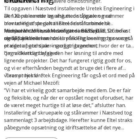
driftssikkerhed med lavere omkostninger.
fortæller han.
Til opgaven i Næstved installerede Uretek Engineering i
Den kombinerede løsning med stålpæle og rammer
alt 120 pælemeter og afsluttede opgaven med
blev udviklet specielt til Eltel. I den forbindelse
montering af de galvaniserede stålrammer til
fremhæver Michael Mezöfi, at samarbejdet
komponenterne, som omfattede BESS, DTS, DC boxe
Michael Mezöfi er ikke længere i tvivl om, at ScrewFast
medprojektlederen hos Uretek Engineering har været
og STS inkl. oliekar.
skruepæle er en særdeles pålidelig løsning og ser også
præget af god sparring og engagement:
et videre potentiale – særligt i brancher, hvor der er tale
om midlertidigt byggeri:
”Jeg vil klart anbefale den her løsning til andre med
lignende projekter. Det har fungeret rigtig godt for os,
og vi er efterhånden begyndt at bruge det i flere af
vores projekter.”
Teamet hos Uretek Engineering får også et ord med på
vejen af Michael Mezöfi:
”Vi har et virkelig godt samarbejde med dem. De er fair
og fleksible, og når der er opstået noget uforudset, har
de været meget hurtige til at løse det,” afslutter han.
Installering af skruepæle og stålrammer i Næstved tog
sammenlagt 3 arbejdsdage. Herefter kunne Eltel straks
påbegynde opsætning og idriftsættelse af det nye
anlæg.