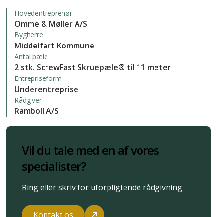
Hovedentreprenør
Omme & Møller A/S
Bygherre
Middelfart Kommune
Antal pæle
2 stk. ScrewFast Skruepæle® til 11 meter
Entrepriseform
Underentreprise
Rådgiver
Ramboll A/S
Vil du tale med en af vores
specialister?
Ring eller skriv for uforpligtende rådgivning
Kontakt os