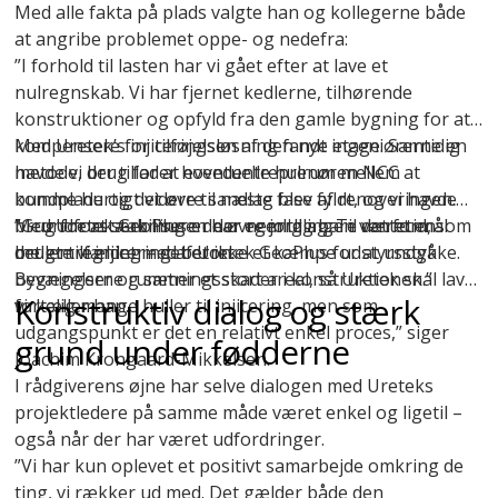
Med alle fakta på plads valgte han og kollegerne både
at angribe problemet oppe- og nedefra:
”I forhold til lasten har vi gået efter at lave et
nulregnskab. Vi har fjernet kedlerne, tilhørende
konstruktioner og opfyld fra den gamle bygning for at
kompensere for tilføjelsen af den nye etage. Samtidig
Med Uretek’s injiceringsløsning fandt ingeniørerne en
havde vi brug for at eventuelle hulrum mellem
metode, der tillader hovedentreprenøren NCC at
bundplade og det øvre sandlag blev fyldt, og vi havde
komme hurtigt videre til næste fase af renoveringen.
brug for at stabilisere de øvre jordlag. Til det formål
Med
”Grundforstærkningen har egentlig bare været en
Uretek GeoPlus
er der nemlig ingen ventetid, som
brugte vi injicering af Uretek GeoPlus for at undgå
det er tilfældet med beton.
mellemregning – det er ikke et kæmpe udstyrsstykke.
bevægelser og sætningsskader i konstruktionen.”
Bygningerne rummer et stort areal, så Uretek skal lave
Konstruktiv dialog og stærk
fortæller han.
virkelig mange huller til injicering, men som
udgangspunkt er det en relativt enkel proces,” siger
grund under fødderne
Joachim Krongaard-Mikkelsen.
I rådgiverens øjne har selve dialogen med Ureteks
projektledere på samme måde været enkel og ligetil –
også når der har været udfordringer.
”Vi har kun oplevet et positivt samarbejde omkring de
ting, vi rækker ud med. Det gælder både den