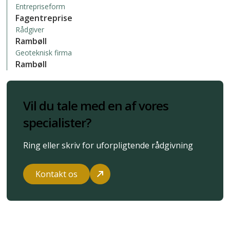
Entrepriseform
Fagentreprise
Rådgiver
Rambøll
Geoteknisk firma
Rambøll
Vil du tale med en af vores
specialister?
Ring eller skriv for uforpligtende rådgivning
Kontakt os