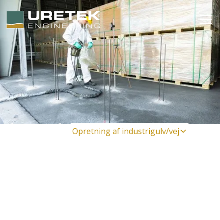
Til erhverv
Opretning af industrigulv/vej
Opretning af industrigulv
og vej
Når industrigulve eller veje får sætningsskader, skyldes
det ofte at de underliggende jordlag har konsolideret