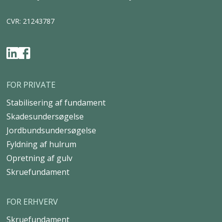
info@uretek.dk
Adresse
Tværvejen 6, 5580 Nørre Aaby
CVR: 21243787
FOR PRIVATE
Stabilisering af fundament
Skadesundersøgelse
Jordbundsundersøgelse
Fyldning af hulrum
Opretning af gulv
Skruefundament