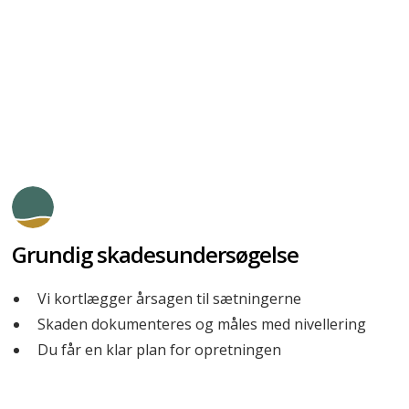
®
sig som følge af tung trafik. Med Uretek GeoPlus
kan
problemet løses med minimal nedetid, da underlaget
rettes op helt uden opbrydning eller betonstøbning.
Grundig skadesundersøgelse
Vi kortlægger årsagen til sætningerne
Skaden dokumenteres og måles med nivellering
Du får en klar plan for opretningen