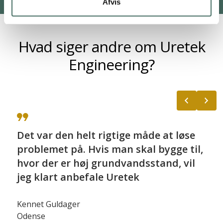
Afvis
Hvad siger andre om Uretek
Engineering?
e
Vi bringer som regel Uretek ind i
il,
billedet, når nogen står med skader
l
på en bygning eller et gulv, og man
mistænker noget sætningsgivende
nedenunder. I stedet for at flå det
hele op og starte forfra, er injicering
ofte en økonomisk bedre og mindre