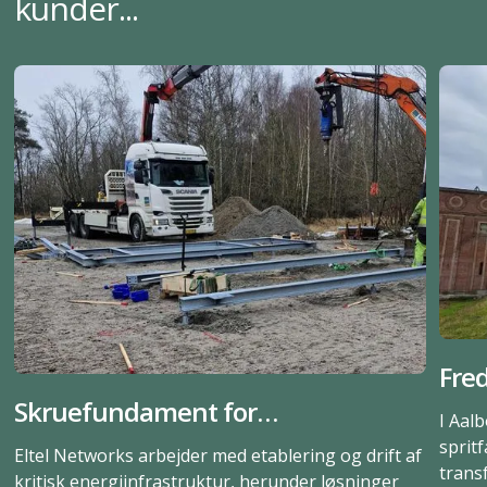
kunder...
Fred
Skruefundament for
Kuns
I Aal
solcelletransformere og
var
sprit
Eltel Networks arbejder med etablering og drift af
trans
battericontainere i Næstved
gru
kritisk energiinfrastruktur, herunder løsninger