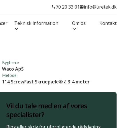
70 20 33 01
info@uretek.dk
ncer
Teknisk information
Om os
Kontakt
Bygherre
Waco ApS
Metode
114 ScrewFast Skruepæle® à 3-4 meter
Vil du tale med en af vores
specialister?
Ring eller skriv for uforpligtende rådgivning