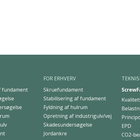
FOR ERHVERV
TEKNIS
af fundament
Skruefundament
ScrewF
øgelse
Stabilisering af fundament
Kvalitet
ersøgelse
Fyldning af hulrum
Belastn
lrum
Opretning af industrigulv/vej
Principd
ulv
Skadesundersøgelse
EPD
nt
Jordankre
CO2-be