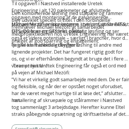
Til opgaven i Næstved installerede Uretek
Engineering i alt 120 pælemeter og afsluttede
Den kombinerede løsning med stålpæle og rammer
opgaven med montering af de galvaniserede
blev udviklet specielt til Eltel. I den forbindelse
stålrammer til komponenterne, som omfattede BESS,
Michael Mezöfi er ikke længere i tvivl om, at ScrewFast
fremhæver Michael Mezöfi, at samarbejdet
DTS, DC boxe og STS inkl. oliekar.
skruepæle er en særdeles pålidelig løsning og ser
medprojektlederen hos Uretek Engineering har været
også et videre potentiale – særligt i brancher, hvor de
præget af god sparring og engagement:
er tale om midlertidigt byggeri:
”Jeg vil klart anbefale den her løsning til andre med
lignende projekter. Det har fungeret rigtig godt for
os, og vi er efterhånden begyndt at bruge det i flere a
vores projekter.”
Teamet hos Uretek Engineering får også et ord med
på vejen af Michael Mezöfi:
”Vi har et virkelig godt samarbejde med dem. De er fai
og fleksible, og når der er opstået noget uforudset,
har de været meget hurtige til at løse det,” afslutter
han.
Installering af skruepæle og stålrammer i Næstved
tog sammenlagt 3 arbejdsdage. Herefter kunne Eltel
straks påbegynde opsætning og idriftsættelse af det
nye anlæg.
ScrewFast® skruepæle