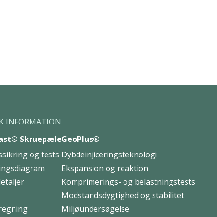
K INFORMATION
ast® Skruepæle
GeoPlus®
ssikring og tests
Dybdeinjiceringsteknologi
ingsdiagram
Ekspansion og reaktion
etaljer
Komprimerings- og belastningstests
Modstandsdygtighed og stabilitet
regning
Miljøundersøgelse