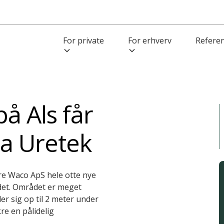
For private
For erhverv
Refere
 Als får
a Uretek
e Waco ApS hele otte nye
det. Området er meget
r sig op til 2 meter under
re en pålidelig