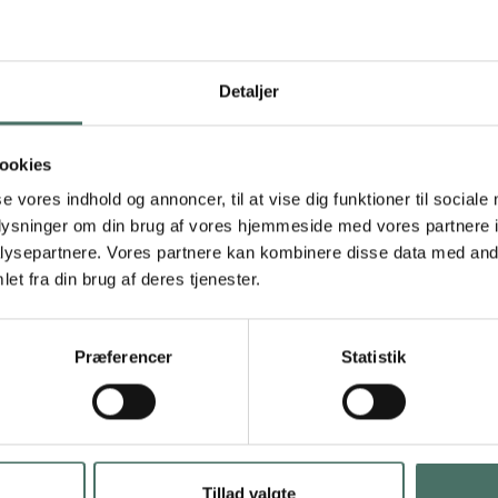
Detaljer
ookies
se vores indhold og annoncer, til at vise dig funktioner til sociale
oplysninger om din brug af vores hjemmeside med vores partnere i
ysepartnere. Vores partnere kan kombinere disse data med andr
t
et fra din brug af deres tjenester.
Kennet ville bygge til, men højt
o
grundvand skabte problemer –
l
Præferencer
Statistik
skruepæle blev redningen
Da Kennet Guldager fra Odense begyndte at
planlægge en tilbygning til sit parcelhus, kom
funderingen hurtigt i fokus. Det eksisterende hus
Højt grundvand og tæt
viste sig at være funderet hele fem meter ned i jorden
– og det gav udfordringer, som han ikke var forberedt
Tillad valgte