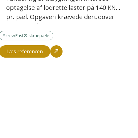
optagelse af lodrette laster på 140 KN
pr. pæl. Opgaven krævede derudover
10 stk. skråpæle til optagelse af
vandrette laster, beregnet til i alt 150
ScrewFast® skruepæle
KN på tværs af bygningen og i alt 70
Læs referencen
KN på langs.