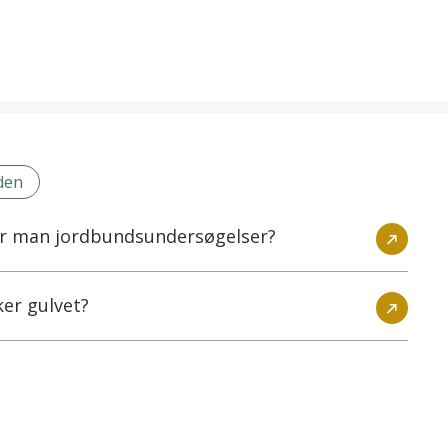
iden
er man jordbundsundersøgelser?
ker gulvet?