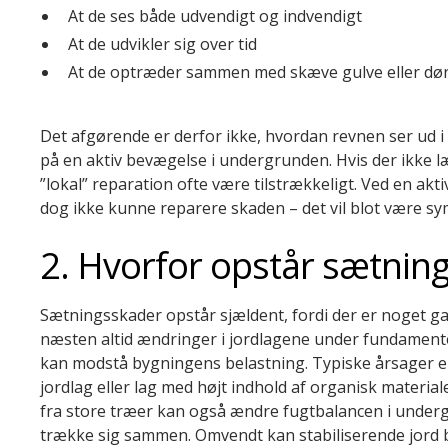
At de ses både udvendigt og indvendigt
At de udvikler sig over tid
At de optræder sammen med skæve gulve eller dør
Det afgørende er derfor ikke, hvordan revnen ser ud 
på en aktiv bevægelse i undergrunden. Hvis der ikke l
”lokal” reparation ofte være tilstrækkeligt. Ved en ak
dog ikke kunne reparere skaden – det vil blot være 
2. Hvorfor opstår sætnin
Sætningsskader opstår sjældent, fordi der er noget ga
næsten altid ændringer i jordlagene under fundament
kan modstå bygningens belastning. Typiske årsager e
jordlag eller lag med højt indhold af organisk materiale
fra store træer kan også ændre fugtbalancen i underg
trække sig sammen. Omvendt kan stabiliserende jord b