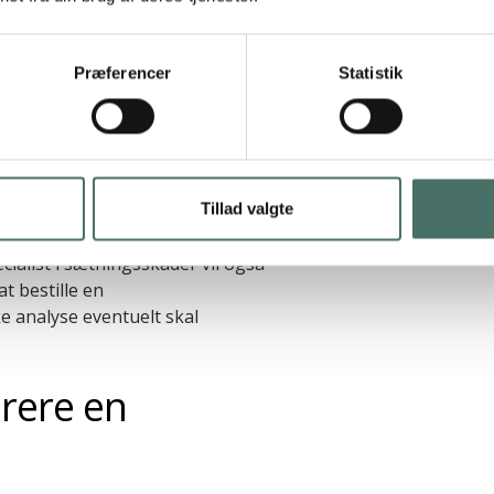
oppes med metoder, der kræver
tøbning er langt fra den eneste
forværre problemet at tilføre
Præferencer
Statistik
ravningsfri, jordforstærkende
m kræver begrænset opgravning.
 at løsningen tilpasses den
. Her er indsigt i
Tillad valgte
 geoteknisk analyse bør derfor
ecialist i sætningsskader vil også
t bestille en
e analyse eventuelt skal
arere en