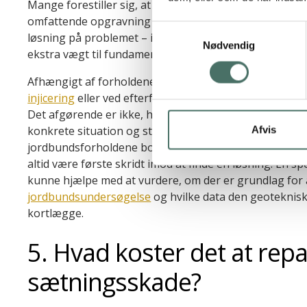
Mange forestiller sig, at sætningsskader kun kan st
omfattende opgravning og betonarbejder. Men unders
Samtykkevalg
løsning på problemet – i nogle tilfælde kan det endda 
Nødvendig
ekstra vægt til fundamentet.
Afhængigt af forholdene kan stabilisering ske ved
opg
injicering
eller ved efterfundering med
skruepæle
, so
Det afgørende er ikke, hvilken metode der vælges, men
konkrete situation og stopper den underliggende årsag
Afvis
jordbundsforholdene boligejerens bedste ven – og en
altid være første skridt imod at finde en løsning. En sp
kunne hjælpe med at vurdere, om der er grundlag for a
jordbundsundersøgelse
og hvilke data den geoteknisk
kortlægge.
5. Hvad koster det at rep
sætningsskade?