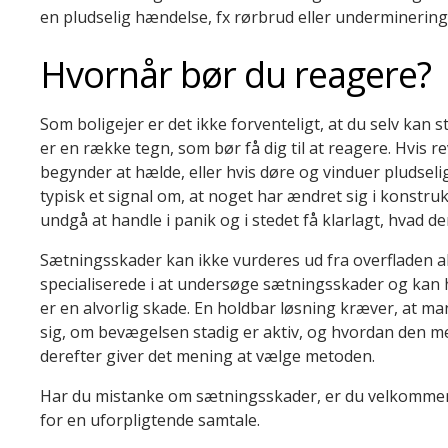
en pludselig hændelse, fx rørbrud eller underminering 
Hvornår bør du reagere?
Som boligejer er det ikke forventeligt, at du selv kan s
er en række tegn, som bør få dig til at reagere. Hvis re
begynder at hælde, eller hvis døre og vinduer pludseli
typisk et signal om, at noget har ændret sig i konstruk
undgå at handle i panik og i stedet få klarlagt, hvad de
Sætningsskader kan ikke vurderes ud fra overfladen a
specialiserede i at undersøge sætningsskader og kan 
er en alvorlig skade. En holdbar løsning kræver, at m
sig, om bevægelsen stadig er aktiv, og hvordan den me
derefter giver det mening at vælge metoden.
Har du mistanke om sætningsskader, er du velkommen t
for en uforpligtende samtale.