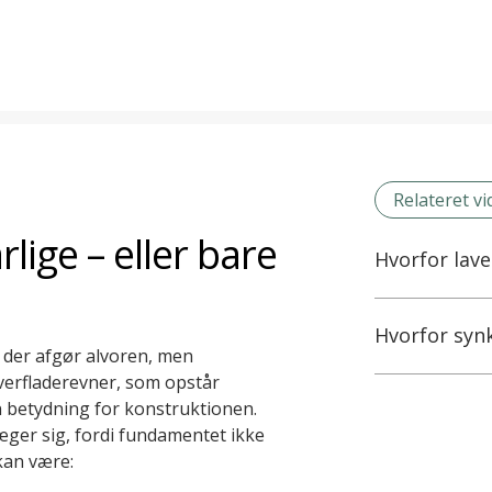
Relateret v
lige – eller bare
Hvorfor lav
Hvorfor syn
, der afgør alvoren, men
erfladerevner, som opstår
en betydning for konstruktionen.
ger sig, fordi fundamentet ikke
an være: