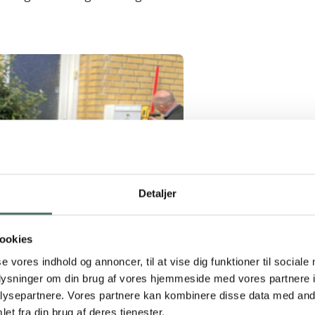
Detaljer
ookies
 stoppes uden at
se vores indhold og annoncer, til at vise dig funktioner til sociale
oplysninger om din brug af vores hjemmeside med vores partnere i
ysepartnere. Vores partnere kan kombinere disse data med andr
et fra din brug af deres tjenester.