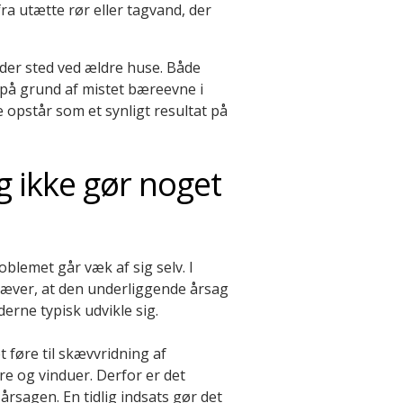
ra utætte rør eller tagvand, der
inder sted ved ældre huse. Både
å grund af mistet bæreevne i
 opstår som et synligt resultat på
eg ikke gør noget
oblemet går væk af sig selv. I
kræver, at den underliggende årsag
erne typisk udvikle sig.
 føre til skævvridning af
e og vinduer. Derfor er det
årsagen. En tidlig indsats gør det