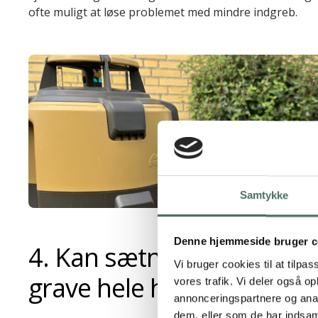
ofte muligt at løse problemet med mindre indgreb.
Samtykke
Denne hjemmeside bruger c
4. Kan sætningsskaderne
Vi bruger cookies til at tilpas
grave hele huset op?
vores trafik. Vi deler også 
annonceringspartnere og anal
dem, eller som de har indsaml