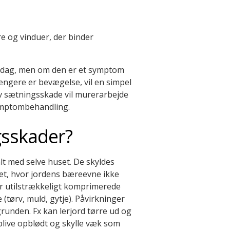
e og vinduer, der binder
i dag, men om den er et symptom
ængere er bevægelse, vil en simpel
tiv sætningsskade vil murerarbejde
symptombehandling.
gsskader?
lt med selve huset. De skyldes
et, hvor jordens bæreevne ikke
r utilstrækkeligt komprimerede
 (tørv, muld, gytje). Påvirkninger
runden. Fx kan lerjord tørre ud og
live opblødt og skylle væk som