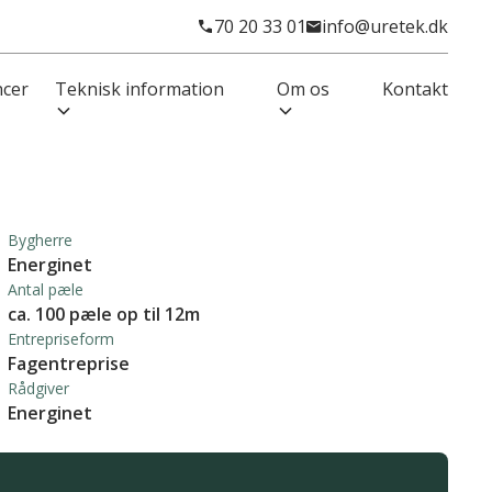
70 20 33 01
info@uretek.dk
ncer
Teknisk information
Om os
Kontakt
Bygherre
Energinet
Antal pæle
ca. 100 pæle op til 12m
Entrepriseform
Fagentreprise
Rådgiver
Energinet