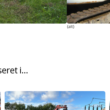
{alt}
ret i...