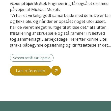
vores projekter.”
Teamet hos Uretek Engineering får også et ord med
på vejen af Michael Mezöfi:
”Vi har et virkelig godt samarbejde med dem. De er fai
og fleksible, og når der er opstået noget uforudset,
har de været meget hurtige til at løse det,” afslutter
han.
Installering af skruepæle og stålrammer i Næstved
tog sammenlagt 3 arbejdsdage. Herefter kunne Eltel
straks påbegynde opsætning og idriftsættelse af det
nye anlæg.
ScrewFast® skruepæle
Læs referencen