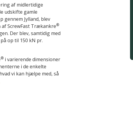
sering af midlertidige
le udskifte gamle
p gennem Jylland, blev
®
n af ScrewFast Trækankre
gen. Der blev, samtidig med
å op til 150 kN pr.
®
e
i varierende dimensioner
enterne i de enkelte
hvad vi kan hjælpe med, så
.