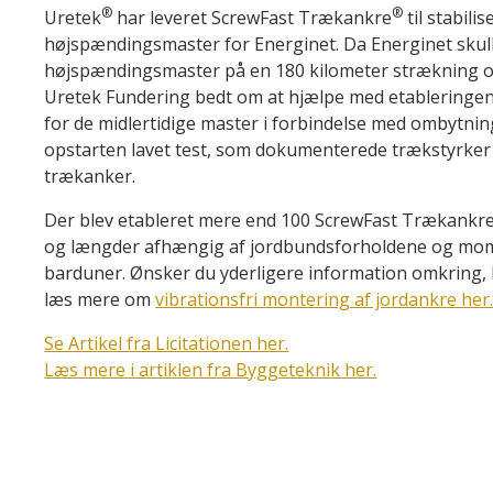
®
®
Uretek
har leveret ScrewFast Trækankre
til stabili
højspændingsmaster for Energinet. Da Energinet skul
højspændingsmaster på en 180 kilometer strækning o
Uretek Fundering bedt om at hjælpe med etableringe
for de midlertidige master i forbindelse med ombytnin
opstarten lavet test, som dokumenterede trækstyrker p
trækanker.
Der blev etableret mere end 100 ScrewFast Trækankr
og længder afhængig af jordbundsforholdene og mom
barduner. Ønsker du yderligere information omkring, 
læs mere om
vibrationsfri montering af jordankre her
Se Artikel fra Licitationen her.
Læs mere i artiklen fra Byggeteknik her.