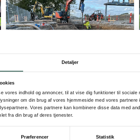
Detaljer
Installering af skruepæle til
transformerstation ved Randers
ookies
Elnetselskabet N1 udvidede deres transformerstation
se vores indhold og annoncer, til at vise dig funktioner til sociale
syd for Randers med et nyt linjefelt og fundament til
oplysninger om din brug af vores hjemmeside med vores partnere i
slukkespole, der blev opført med nogle måneders
ysepartnere. Vores partnere kan kombinere disse data med andr
mellemrum. Uretek Engineering har som
Byggeriet krævede specialfundering, da en
et fra din brug af deres tjenester.
underentreprenør leveret og installeret
undersøgelse af jordbundsforholdene viste et højt
ScrewFast®
skruepæle
indhold af tørv, gytje og fed ler i adskillige meters
til fundering af betondækket til udvidelsen.
dybde. For at sikre den nødvendige bæreevne, måtte
Efter installering af skruepælene afsluttede Uretek
Præferencer
Statistik