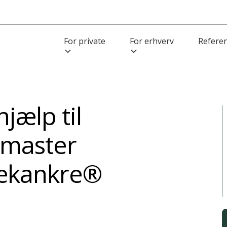
For private
For erhverv
Refere
jælp til
 master
ækankre®