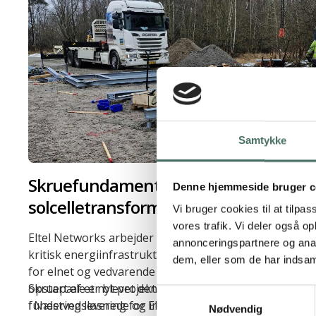
Samtykke
Skruefundament for
Denne hjemmeside bruger c
solcelletransformere og
Vi bruger cookies til at tilpas
battericontainere i Næstved
vores trafik. Vi deler også 
Eltel Networks arbejder med etablering og drift af
annonceringspartnere og anal
kritisk energiinfrastruktur, herunder løsninger inden
dem, eller som de har indsaml
for elnet og vedvarende energi. I forbindelse med
opstart af et nyt projekt i industriområdet Maglemølle
Skruepæle er blevet den foretrukne
Samtykkevalg
i Næstved leverede og installerede Uretek
funderingsløsning for Eltel, når virksomheden starter
Nødvendig