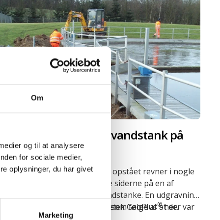
Om
Stabilisering af spildevandstank på
 medier og til at analysere
rensningsanlæg
nden for sociale medier,
e oplysninger, du har givet
På rensningsanlægget var der opstået revner i nogle
skrå betonplader, der dannede siderne på en af
rensningsanlæggets spildevandstanke. En udgravning
®
viste, at revnerne var opstået, som følge af at der var
Du kan se flere fordele ved Uretek GeoPlus
her.
Marketing
kommet hulrum under betonpladerne – pladerne sank