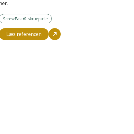
her.
ScrewFast® skruepæle
Læs referencen