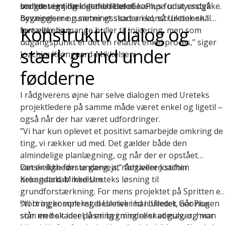
brugte vi injicering af Uretek GeoPlus for at undgå
som det er tilfældet med beton.
mellemregning – det er ikke et kæmpe udstyrsstykke.
bevægelser og sætningsskader i konstruktionen.”
Bygningerne rummer et stort areal, så Uretek skal
Konstruktiv dialog og
fortæller han.
lave virkelig mange huller til injicering, men som
udgangspunkt er det en relativt enkel proces,” siger
stærk grund under
Joachim Krongaard-Mikkelsen.
fødderne
I rådgiverens øjne har selve dialogen med Ureteks
projektledere på samme måde været enkel og ligetil –
også når der har været udfordringer.
”Vi har kun oplevet et positivt samarbejde omkring de
ting, vi rækker ud med. Det gælder både den
almindelige planlægning, og når der er opstået
vanskeligheder undervejs,” fortæller Joachim
Det er ikke første gang, at rådgiveren stifter
Krongaard-Mikkelsen.
bekendtskab med Ureteks løsning til
grundforstærkning. For mens projektet på Spritten er
stort og komplekst, beskriver han Uretek GeoPlus
“Vi bringer som regel Uretek ind i billedet, når nogen
som en helt ideel løsning i mindre skadesager, hvor
står med skader på en bygning eller et gulv, og man