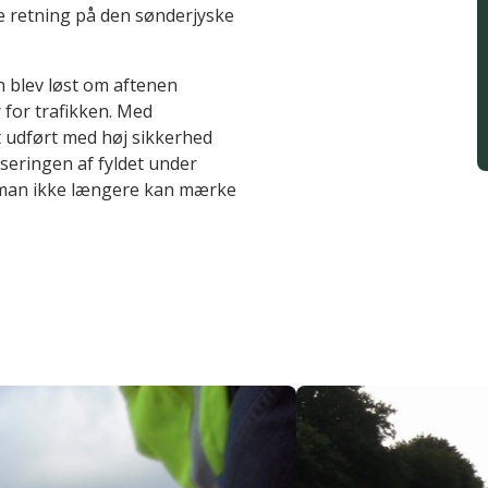
e retning på den sønderjyske
n blev løst om aftenen
 for trafikken. Med
 udført med høj sikkerhed
iseringen af fyldet under
å man ikke længere kan mærke