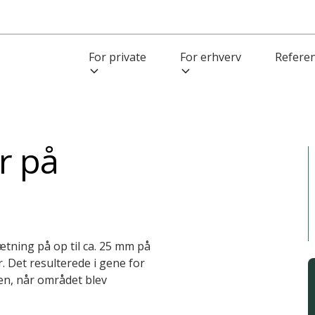
For private
For erhverv
Refere
or på
tning på op til ca. 25 mm på
. Det resulterede i gene for
en, når området blev