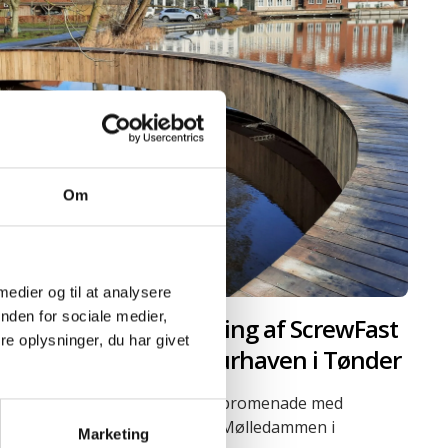
Om
 medier og til at analysere
nden for sociale medier,
Vibrationsfri installering af ScrewFast
e oplysninger, du har givet
Skruepæle® i Skulpturhaven i Tønder
Etablering af cirkelbro og træpromenade med
ScrewFast Skruepæle® langs Mølledammen i
Marketing