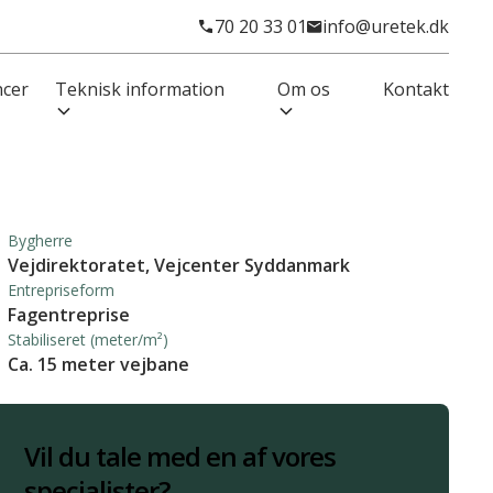
70 20 33 01
info@uretek.dk
ncer
Teknisk information
Om os
Kontakt
Bygherre
Vejdirektoratet, Vejcenter Syddanmark
Entrepriseform
Fagentreprise
Stabiliseret (meter/m²)
Ca. 15 meter vejbane
Vil du tale med en af vores
specialister?