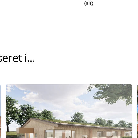
{alt}
ret i...