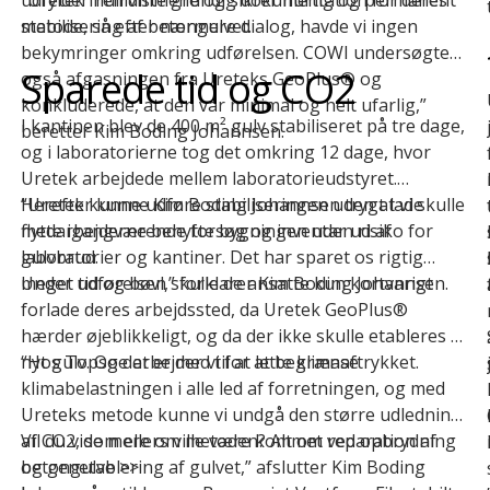
stabilisering af betongulvet.
metode, så efter nærmere dialog, havde vi ingen
bekymringer omkring udførelsen. COWI undersøgte
Sparede tid og CO2
også afgasningen fra Ureteks GeoPlus® og
konkluderede, at den var minimal og helt ufarlig,”
t
I kantinen blev de 400 m² gulv stabiliseret på tre dage,
beretter Kim Boding Johannsen.
og i laboratorierne tog det omkring 12 dage, hvor
Uretek arbejdede mellem laboratorieudstyret.
Herefter kunne Kim Boding Johannsen trygt lade
“Uretek kunne udføre stabiliseringen uden at vi skulle
medarbejderne benytte bygningen uden risiko for
flytte igangværende forsøg og inventar ud af
gulvbrud.
laboratorier og kantiner. Det har sparet os rigtig
meget tid og bøvl,” forklarer Kim Boding Johannsen.
Under udførelsen skulle de ansatte kun kortvarigt
forlade deres arbejdssted, da Uretek GeoPlus®
hærder øjeblikkeligt, og da der ikke skulle etableres et
nyt gulv. Og det er med til at lette klimaaftrykket.
“Hos Topsoe arbejder vi for at begrænse
klimabelastningen i alle led af forretningen, og med
Ureteks metode kunne vi undgå den større udledning
af CO2, som ellers ville være kommet ved opbrydning
Vil du vide mere om metoden? Alt om
reparation af
og genetablering af gulvet,” afslutter Kim Boding
betongulve
>>