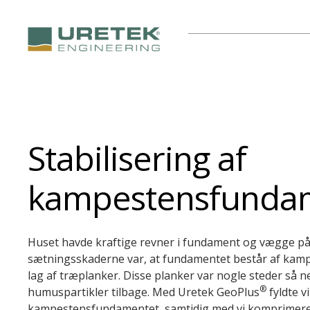
Stabilisering af
kampestensfunda
Huset havde kraftige revner i fundament og vægge på 
sætningsskaderne var, at fundamentet består af kampe
lag af træplanker. Disse planker var nogle steder så n
®
humuspartikler tilbage. Med Uretek GeoPlus
fyldte v
kampestensfundamentet, samtidig med vi komprimerede 