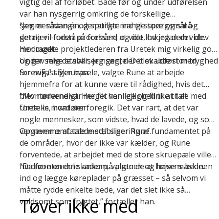
vigtig del af forløbet. Både før og under udførelsen
var han nysgerrig omkring de forskellige
sammenhænge og spurgte ind til store og små
“Jeg er sådan én, der stiller mange spørgsmål og
detaljer – uden på forhånd at vide, hvordan det blev
gerne vil forstå processen, og det lod jeg dem vide.
modtaget.
Her mødte projektlederen fra Uretek mig virkelig god
og gav mig de svar, jeg søgte. Det skabte stor tryghed
Under selve stabiliseringen, der blev udført med
for mig,” siger han.
ScrewFast Skruepæle, valgte Rune at arbejde
hjemmefra for at kunne være til rådighed, hvis det
blev nødvendigt. Her fik han lejlighed til at tale med
“Montørerne var meget venlige og flinke til at
Ureteks montører:
fortælle, hvad der foregik. Det var rart, at det var
nogle mennesker, som vidste, hvad de lavede, og som
var nemme at tale med,” siger Rune.
Opgaven omfattede
stabilisering af fundamentet
på
de områder, hvor der ikke var kælder, og Rune
forventede, at arbejdet med de store skruepæle ville
medføre en del skader på plænen og havens bede.
“Da montørerne ankom, valgte de at hejse maskinen
ind og lægge køreplader på græsset – så selvom vi
måtte rydde enkelte bede, var det slet ikke så
Tøver ikke med
voldsomt som frygtet,” fortæller han.