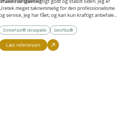
smukke omgivelser.
”Huset har stået rigtigt godt og stabilt siden. Jeg er
Uretek meget taknemmelig for den professionalisme
og service, jeg har fået, og kan kun kraftigt anbefale
firmaet til andre,” afslutter Carsten Hansen.
ScrewFast® skruepæle
GeoPlus®
Læs referencen