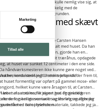
Carsten Hansen.
Men den plan holdt ikke. Det skulle nemlig vise sig, at
funderingen var helt utilstrækkelig med de
jordbundsforhold, der var på grunden.
Stod pludselig med skævt
Marketing
hus
Straks efter opførelsen, kunne Carsten Hansen
konstatere, at noget var helt galt med huset. Da han
Tillad alle
selv kiggede nærmere på sagen, gjorde han en
foruroligende opdagelse:
”Efter jeg havde fået bygget mit træråhus, opdagede
jeg, at huset var sunket 12 centimeter i den ene side.
Da håndværksmesteren ikke kunne gøre noget ved
skaden, kontaktede jeg Uretek telefonisk.”
Ved henvendelsen fandt Ureteks projektleder frem til,
at huset formentlig var opført på gammel mose- eller
engjord, hvilket kunne være årsagen til, at Carsten
Hansen nu stod med et skævt hus. Projektlederen
”I løbet af samtalen, fik jeg en god og grundig
talte de forskellige scenarier og løsningsmuligheder
orientering om et eventuelt sagsforløb, og efter jeg
igennem med ham i telefonen.
havde fået en del oplysende materiale, takkede jeg ja