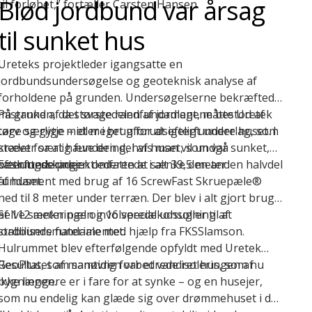
Blød jordbund var årsag
til forløbet,” fortæller Carsten Hansen.
til sunket hus
Ureteks projektleder igangsatte en
jordbundsundersøgelse og geoteknisk analyse af
forholdene på grunden. Undersøgelserne bekræftede
mistanken, da størstedelen af jordlagene bestod af
På grund af det svage randfundament, måtte Uretek
tørv og gytje – et meget uforudsigeligt underlag, som
tage særlige midler i brug for at
efterfundere
huset. I
kræver særlig fundering, hvis man vil undgå
stedet for at hæve den del af huset, som var sunket,
sætningsskader
besluttede projektlederen at sænke den anden halvdel
Efterfunderingen omfattede i alt 39,5 meter
.
af huset.
fundament med brug af 16 ScrewFast Skruepæle®
ned til 8 meter under terræn. Der blev i alt gjort brug
af 112 meter pæl og 16 specialkonsoller til at
Selve sænkningen involverede udsugning af
stabilisere fundamentet
jordbundsmateriale med hjælp fra FKSSlamson.
.
Hulrummet blev efterfølgende opfyldt med Uretek
GeoPlus, som samtidig forbedrede isoleringen af
Resultatet af manøvren var et vandret hus, som nu
bygningen.
ikke længere er i fare for at synke – og en husejer,
som nu endelig kan glæde sig over drømmehuset i de