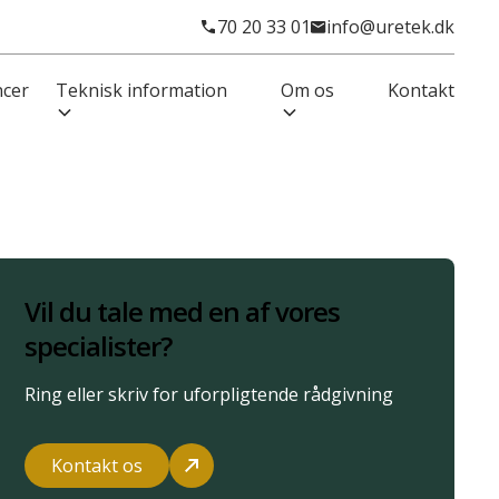
70 20 33 01
info@uretek.dk
ncer
Teknisk information
Om os
Kontakt
Vil du tale med en af vores
specialister?
Ring eller skriv for uforpligtende rådgivning
Kontakt os