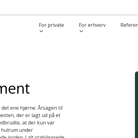
For private
For erhverv
Refere
ment
det ene hjørne. Årsagen til
sten, der er lagt ud på et
edbrudte, at der kun var
i hulrum under
jorden. I alt stabiliserede