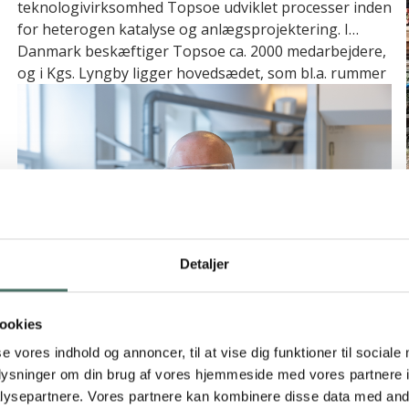
teknologivirksomhed Topsoe udviklet processer inden
for heterogen katalyse og anlægsprojektering. I
Danmark beskæftiger Topsoe ca. 2000 medarbejdere,
og i Kgs. Lyngby ligger hovedsædet, som bl.a. rummer
adskillige laboratorier, der danner rammen om
virksomhedens forskningsarbejde.
Detaljer
ookies
se vores indhold og annoncer, til at vise dig funktioner til sociale
oplysninger om din brug af vores hjemmeside med vores partnere i
Kim Boding Johannsen, Topsoe
ysepartnere. Vores partnere kan kombinere disse data med andr