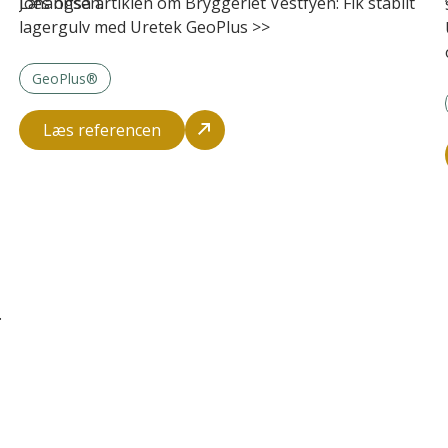
Johannsen.
Læs også artiklen om Bryggeriet Vestfyen:
Fik stabilt
lagergulv med Uretek GeoPlus
>>
GeoPlus®
Læs referencen
d