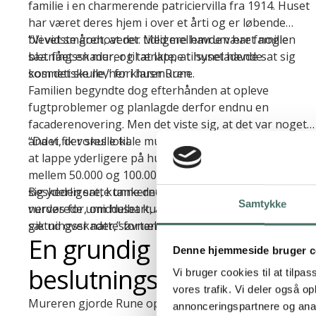
familie i en charmerende patriciervilla fra 1914. Huset
har været deres hjem i over et årti og er løbende
blevet smårenoveret. Med mellemrum har familien
“Vi vidste godt, at der tidligere havde været nogle
bl.a. fået en murer til at lappe tilsyneladende
sætningsskader, og tænkte, at huset havde sat sig
kosmetiske revner i husmuren.
som det skulle,” forklarer Rune.
Familien begyndte dog efterhånden at opleve
fugtproblemer og planlagde derfor endnu en
facaderenovering. Men det viste sig, at det var noget
andet, der skulle til.
“Da vi fik vores lokale murer ud, rådede han os til ikke
at lappe yderligere på huset. Det kunne hurtigt koste
mellem 50.000 og 100.000 kroner, og hvis huset satte
sig yderligere, kunne det være spildt arbejde. Han
Beskeden satte tankerne i gang hos Rune. Han var
Samtykke
vurderede umiddelbart, at der var tale om aktive
nervøs for, om huset kunne blive værdiløst – og det
sætningsskader,” fortæller Rune.
gik ud over nattesøvnen.
En grundig
Denne hjemmeside bruger c
beslutningsproces
Vi bruger cookies til at tilpas
vores trafik. Vi deler også 
Mureren gjorde Rune opmærksom på, at der fandtes
annonceringspartnere og anal