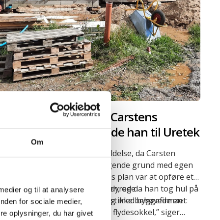
Skævt hus spolerede Carstens
byggedrøm – så ringede han til Uretek
Om
Det var en drøm, der gik i opfyldelse, da Carsten
Hansen købte en smukt beliggende grund med egen
sø i naturskønne Ebeltoft. Hans plan var at opføre et
helt nyt sommerhus på grunden, og da han tog hul på
”Inden byggeriet begyndte, bedyrede
 medier og til at analysere
projektet, rådførte han sig først med byggefirmaet:
håndværksmesteren mig, at jeg ikke behøvede en
nden for sociale medier,
boreprøve, da han ville lave en flydesokkel,” siger
e oplysninger, du har givet