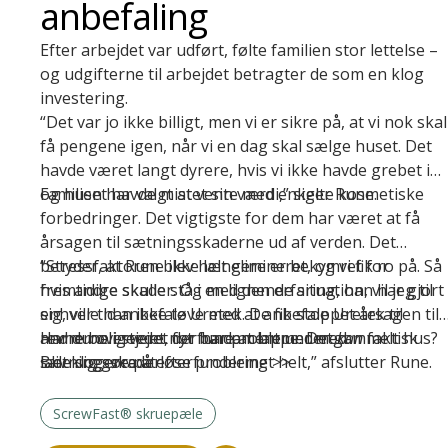
anbefaling
Efter arbejdet var udført, følte familien stor lettelse –
og udgifterne til arbejdet betragter de som en klog
investering.
“Det var jo ikke billigt, men vi er sikre på, at vi nok skal
få pengene igen, når vi en dag skal sælge huset. Det
havde været langt dyrere, hvis vi ikke havde grebet in
og huset havde mistet sin værdi,” siger Rune.
Familien har valgt at vente med enkelte kosmetiske
forbedringer. Det vigtigste for dem har været at få
årsagen til sætningsskaderne ud af verden. Det
betyder, at Rune ikke længere er bekymret for
“Stressfaktoren blev helt elimineret, og vi fik ro på. Så
fremtidige skader. Og med den erfaring, han har gjort
hvis andre skulle stå i en lignende situation, vil jeg til
sig, ville han ikke tøve med at anbefale Uretek til
enhver tid anbefale Uretek. De fik stoppet årsagen til
andre boligejere, der har problemer med
revnerne i stedet for bare at lappe. Det
Har du overvejet nyt fundament under gammelt hus?
kan
faktisk
sætningsskader.
lade sig gøre at løse problemet helt,” afslutter Rune.
Bliv klogere på
efterfundering >>
ScrewFast® skruepæle